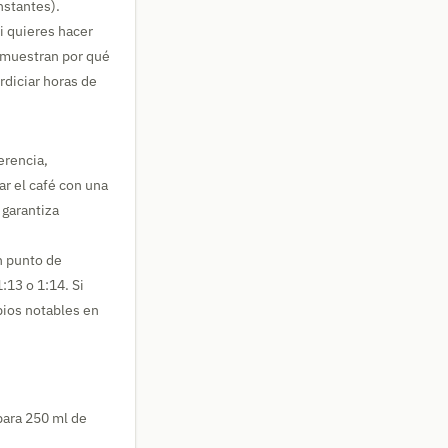
nstantes).
Si quieres hacer
s muestran por qué
rdiciar horas de
erencia,
ar el café con una
 garantiza
n punto de
:13 o 1:14. Si
bios notables en
para 250 ml de