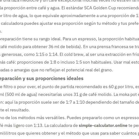
re una taza mediocre y un café excepcional muchas veces no está en la m
la proporción entre café y agua. El estándar SCA Golden Cup recomienda
r litro de agua, lo que equivale aproximadamente a una proporción de 
ta calculadora puedes ajustar esa proporción según tu método y tus prefe
s.
eparación tiene su rango ideal. Para un espresso, la proporción habitual
café molido para obtener 36 ml de bebida). En una prensa francesa se tr
generosas, como 1:15 o 1:14. El cold brew, al ser una extracción en frí
s café: proporciones de 1:8 o incluso 1:5 son habituales. Usar mal es
adas o amargas que no reflejan el potencial real del grano.
paración y sus proporciones ideales
e filtro o pour over, el punto de partida recomendado es 60 g por litro, es
ml (500 ml de agua) necesitarías unos 31 g de café molido. La moka pot 
ón: aquí la proporción suele ser de 1:7 a 1:10 dependiendo del tamaño de
te el resultado.
uno de los métodos más versátiles. Puedes prepararlo como un espress
fé más ligero con 1:13. La calculadora de
simple-calculator.online
te pe
ililitros que quieres obtener y el método que usas para saber cuántos 