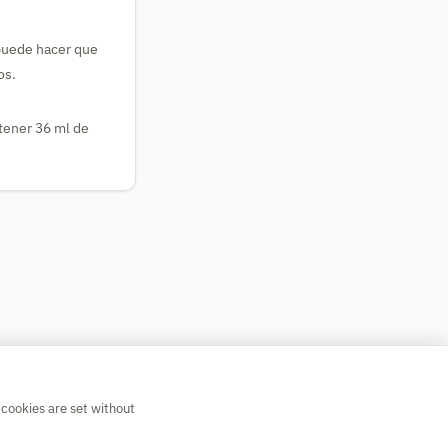
 puede hacer que
os.
btener 36 ml de
 cookies are set without