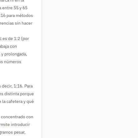
arca ni en la
 entre 55 y 65
1:16 para métodos
rencias sin hacer
 es de 1:2 (por
abaja con
o y prolongada,
tos números
 decir, 1:16. Para
es distinta porque
 la cafetera y qué
o concentrado con
rmite introducir
gramos pesar,