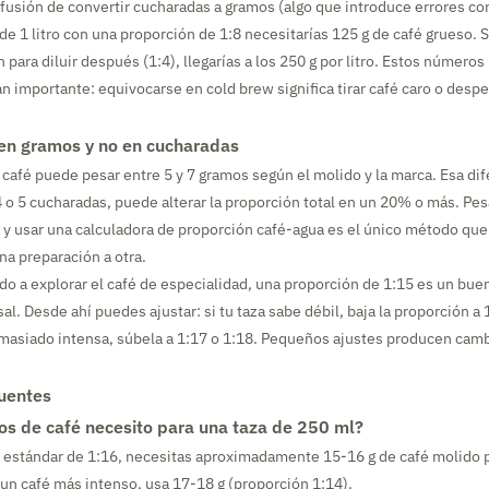
fusión de convertir cucharadas a gramos (algo que introduce errores co
de 1 litro con una proporción de 1:8 necesitarías 125 g de café grueso. 
 para diluir después (1:4), llegarías a los 250 g por litro. Estos número
an importante: equivocarse en cold brew significa tirar café caro o despe
en gramos y no en cucharadas
café puede pesar entre 5 y 7 gramos según el molido y la marca. Esa dif
4 o 5 cucharadas, puede alterar la proporción total en un 20% o más. Pes
 y usar una calculadora de proporción café-agua es el único método que
na preparación a otra.
o a explorar el café de especialidad, una proporción de 1:15 es un bue
al. Desde ahí puedes ajustar: si tu taza sabe débil, baja la proporción a 1
masiado intensa, súbela a 1:17 o 1:18. Pequeños ajustes producen cam
uentes
s de café necesito para una taza de 250 ml?
 estándar de 1:16, necesitas aproximadamente 15-16 g de café molido 
s un café más intenso, usa 17-18 g (proporción 1:14).