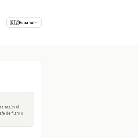
🇪🇸
Español
as según el
é de filtro o