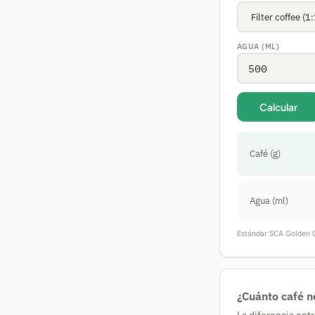
AGUA (ML)
Calcular
Café (g)
Agua (ml)
Estándar SCA Golden C
¿Cuánto café n