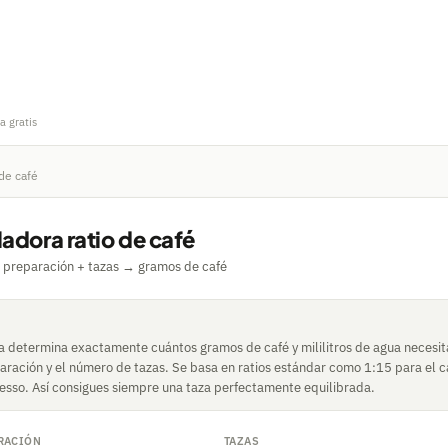
a gratis
 de café
adora ratio de café
 preparación + tazas → gramos de café
a determina exactamente cuántos gramos de café y mililitros de agua necesit
ración y el número de tazas. Se basa en ratios estándar como 1:15 para el caf
resso. Así consigues siempre una taza perfectamente equilibrada.
RACIÓN
TAZAS