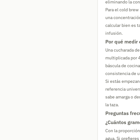
eliminando la con
Para el cold brew 
una concentración
calcular bien es t
infusión.
Por qué medir 
Una cucharada de 
multiplicada por 
báscula de cocina
consistencia de u
Si estás empezand
referencia univers
sabe amarga o de
la taza.
Preguntas frec
¿Cuántos gramo
Con la proporción
agua. Si prefiere