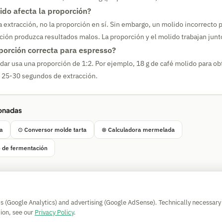
ido afecta la proporción?
la extracción, no la proporción en sí. Sin embargo, un molido incorrecto
ión produzca resultados malos. La proporción y el molido trabajan junt
oporción correcta para espresso?
dar usa una proporción de 1:2. Por ejemplo, 18 g de café molido para o
 25-30 segundos de extracción.
ionadas
a
⊙ Conversor molde tarta
⊗ Calculadora mermelada
 de fermentación
Simple Calculator
cs (Google Analytics) and advertising (Google AdSense). Technically necessary
Impressum
|
Privacy
|
Terms
|
🍪 Cookies
ion, see our
Privacy Policy
.
Sin garantía. © 2026 CAESS GmbH