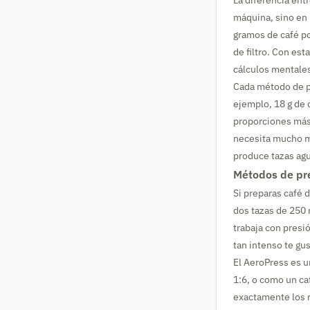
La diferencia ent
máquina, sino en 
gramos de café po
de filtro. Con es
cálculos mentale
Cada método de pr
ejemplo, 18 g de 
proporciones más 
necesita mucho má
produce tazas agu
Métodos de pre
Si preparas café d
dos tazas de 250 
trabaja con presi
tan intenso te gus
El AeroPress es 
1:6, o como un ca
exactamente los m