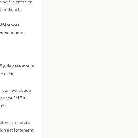
ise à la pression
oir dicte la
préférences
 curseur pour
5 g de café moulu
té d'eau.
 car l'extraction
utour de
1:15 à
ues.
 selon la mouture
sion est fortement