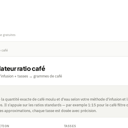
ne gratuites
o café
ateur ratio café
infusion + tasses → grammes de café
e la quantité exacte de café moulu et d'eau selon votre méthode d'infusion et
s. Il s'appuie sur les ratios standards — par exemple 1:15 pour le café filtre 
 les approximations, chaque tasse est dosée avec précision.
CTION
TASSES