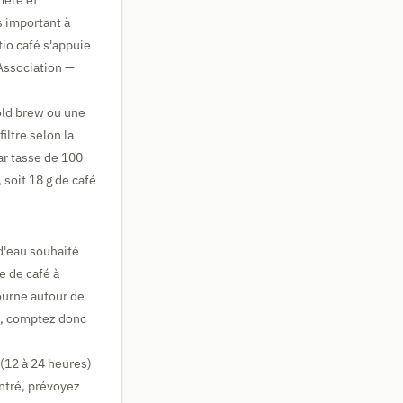
mère et
s important à
tio café s'appuie
 Association —
old brew ou une
iltre selon la
par tasse de 100
, soit 18 g de café
 d'eau souhaité
e de café à
ourne autour de
u, comptez donc
e (12 à 24 heures)
entré, prévoyez