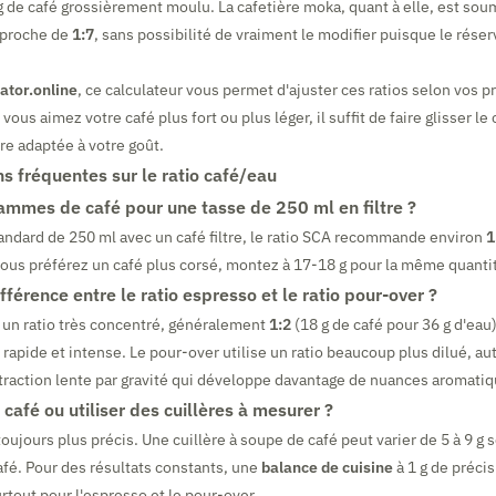
g de café grossièrement moulu. La cafetière moka, quant à elle, est soum
o proche de
1:7
, sans possibilité de vraiment le modifier puisque le réserv
ator.online
, ce calculateur vous permet d'ajuster ces ratios selon vos 
vous aimez votre café plus fort ou plus léger, il suffit de faire glisser le
e adaptée à votre goût.
s fréquentes sur le ratio café/eau
mmes de café pour une tasse de 250 ml en filtre ?
andard de 250 ml avec un café filtre, le ratio SCA recommande environ
1
i vous préférez un café plus corsé, montez à 17-18 g pour la même quanti
ifférence entre le ratio espresso et le ratio pour-over ?
e un ratio très concentré, généralement
1:2
(18 g de café pour 36 g d'eau),
 rapide et intense. Le pour-over utilise un ratio beaucoup plus dilué, a
xtraction lente par gravité qui développe davantage de nuances aromatiq
e café ou utiliser des cuillères à mesurer ?
toujours plus précis. Une cuillère à soupe de café peut varier de 5 à 9 g
café. Pour des résultats constants, une
balance de cuisine
à 1 g de préci
out pour l'espresso et le pour-over.