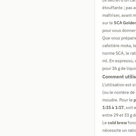
Le secret d'un caf
étouffante ; pas a
maîtriser, avant 
sur le
SCA Golden
pour vous donner 
Que vous préparie
cafetière moka, l
norme SCA, le ra
ml. En espresso, 
pour 36 g de liqui
Comment utilis
L'utilisation est
(ou le nombre de 
moudre. Pour le
p
1:15 à 1:17
, soit
entre 29 et 33 g 
Le
cold brew
fonct
nécessite un rati