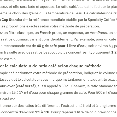
é réussi, c'est avant tout la précision. Trop de café et votre tasse sera a
ssez, et elle sera fade et aqueuse. Le ratio café/eau est le facteur le plu
même le choix des grains ou la température de l'eau. Ce calculateur de ra
 Cup Standard
— la référence mondiale établie par la Specialty Coffee
les proportions exactes selon votre méthode de préparation.
z un filtre classique, un French press, un espresso, un AeroPress, un c
es ratios optimaux varient considérablement. Par exemple, pour un café f
tio recommandé est de
60 g de café pour 1 litre d'eau
, soit environ 6 g 
on travaille avec des ratios beaucoup plus concentrés : typiquement
1:2
de extrait.
er le calculateur de ratio café selon chaque méthode
 simple : sélectionnez votre méthode de préparation, indiquez le volume
tasses), et le calculateur vous indique instantanément la quantité exact
our-over (café versé)
, aussi appelé V60 ou Chemex, le ratio standard t
 environ 15 à 17 ml d'eau pour chaque gramme de café. Pour 500 ml d'ea
de café moulu.
ionne sur des ratios très différents : l'extraction à froid et à long term
o concentré d'environ
1:5 à 1:8
. Pour préparer 1 litre de cold brew conc