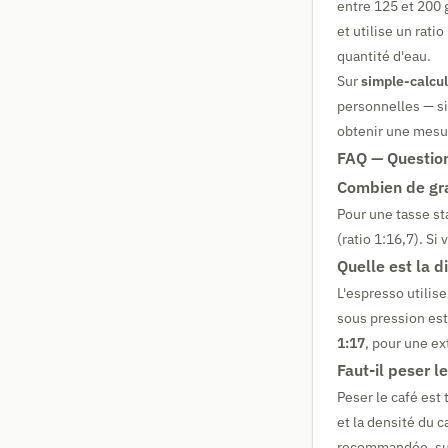
entre 125 et 200 
et utilise un rati
quantité d'eau.
Sur
simple-calcul
personnelles — si 
obtenir une mesur
FAQ — Question
Combien de gra
Pour une tasse st
(ratio 1:16,7). S
Quelle est la d
L'espresso utilis
sous pression est
1:17
, pour une e
Faut-il peser l
Peser le café est 
et la densité du 
recommandée, surt