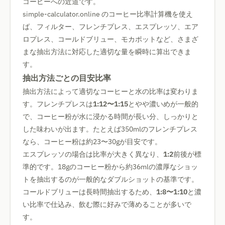
コーヒーへの近道です。
simple-calculator.online のコーヒー比率計算機を使え
ば、フィルター、フレンチプレス、エスプレッソ、エア
ロプレス、コールドブリュー、モカポットなど、さまざ
まな抽出方法に対応した適切な量を瞬時に算出できま
す。
抽出方法ごとの目安比率
抽出方法によって適切なコーヒーと水の比率は変わりま
す。フレンチプレスは
1:12〜1:15
とやや濃いめが一般的
で、コーヒー粉が水に浸かる時間が長い分、しっかりと
した味わいが出ます。たとえば350mlのフレンチプレス
なら、コーヒー粉は約23〜30gが目安です。
エスプレッソの場合は比率が大きく異なり、
1:2
前後が標
準的です。18gのコーヒー粉から約36mlの濃厚なショッ
トを抽出するのが一般的なダブルショットの基準です。
コールドブリューは長時間抽出するため、
1:8〜1:10
と濃
い比率で仕込み、飲む際に好みで薄めることが多いで
す。