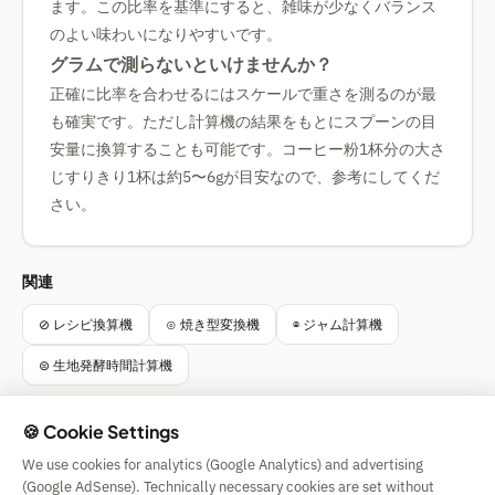
ます。この比率を基準にすると、雑味が少なくバランス
のよい味わいになりやすいです。
グラムで測らないといけませんか？
正確に比率を合わせるにはスケールで重さを測るのが最
も確実です。ただし計算機の結果をもとにスプーンの目
安量に換算することも可能です。コーヒー粉1杯分の大さ
じすりきり1杯は約5〜6gが目安なので、参考にしてくだ
さい。
関連
⊘ レシピ換算機
⊙ 焼き型変換機
⊗ ジャム計算機
⊜ 生地発酵時間計算機
🍪 Cookie Settings
We use cookies for analytics (Google Analytics) and advertising
Simple Calculator
(Google AdSense). Technically necessary cookies are set without
Impressum
|
Privacy
|
Terms
|
🍪 Cookies