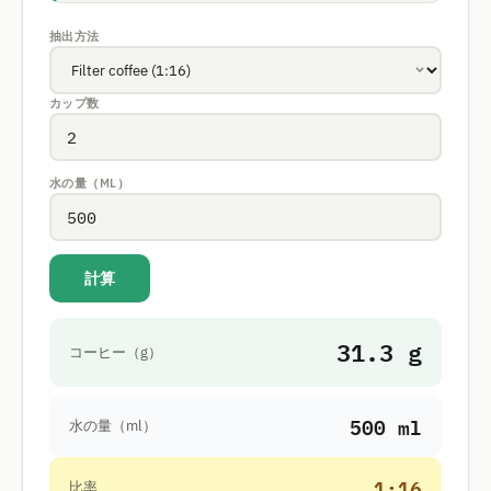
抽出方法
カップ数
水の量（ML）
計算
31.3 g
コーヒー（g）
500 ml
水の量（ml）
1:16
比率