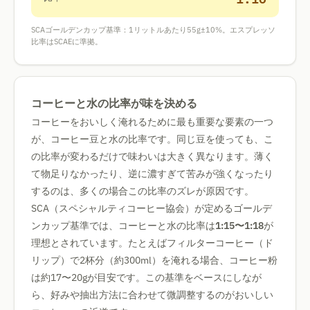
SCAゴールデンカップ基準：1リットルあたり55g±10%。エスプレッソ
比率はSCAEに準拠。
コーヒーと水の比率が味を決める
コーヒーをおいしく淹れるために最も重要な要素の一つ
が、コーヒー豆と水の比率です。同じ豆を使っても、こ
の比率が変わるだけで味わいは大きく異なります。薄く
て物足りなかったり、逆に濃すぎて苦みが強くなったり
するのは、多くの場合この比率のズレが原因です。
SCA（スペシャルティコーヒー協会）が定めるゴールデ
ンカップ基準では、コーヒーと水の比率は
1:15〜1:18
が
理想とされています。たとえばフィルターコーヒー（ド
リップ）で2杯分（約300ml）を淹れる場合、コーヒー粉
は約17〜20gが目安です。この基準をベースにしなが
ら、好みや抽出方法に合わせて微調整するのがおいしい