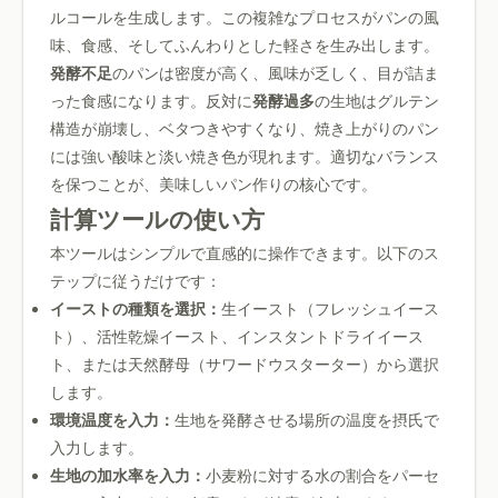
ルコールを生成します。この複雑なプロセスがパンの風
味、食感、そしてふんわりとした軽さを生み出します。
発酵不足
のパンは密度が高く、風味が乏しく、目が詰ま
った食感になります。反対に
発酵過多
の生地はグルテン
構造が崩壊し、ベタつきやすくなり、焼き上がりのパン
には強い酸味と淡い焼き色が現れます。適切なバランス
を保つことが、美味しいパン作りの核心です。
計算ツールの使い方
本ツールはシンプルで直感的に操作できます。以下のス
テップに従うだけです：
イーストの種類を選択：
生イースト（フレッシュイース
ト）、活性乾燥イースト、インスタントドライイース
ト、または天然酵母（サワードウスターター）から選択
します。
環境温度を入力：
生地を発酵させる場所の温度を摂氏で
入力します。
生地の加水率を入力：
小麦粉に対する水の割合をパーセ