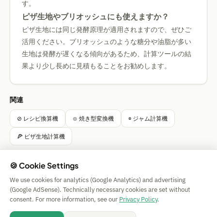
す。
ピザ生地やブリオッシュにも使えますか？
ピザ生地には同じ発酵原理が適用されますので、ぜひご
活用ください。ブリオッシュのような糖分や油脂が多い
生地は発酵が遅くなる傾向があるため、計算ツールの結
果より少し長めに見積もることをお勧めします。
関連
⊘ レシピ換算機
⊙ 焼き型変換機
⊗ ジャム計算機
🍕 ピザ生地計算機
🍪 Cookie Settings
We use cookies for analytics (Google Analytics) and advertising
Simple Calculator
(Google AdSense). Technically necessary cookies are set without
Impressum
|
Privacy
|
Terms
|
🍪 Cookies
consent. For more information, see our
Privacy Policy
.
保証なし。 © 2026 CAESS GmbH