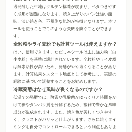
過発酵した生地はグルテン構造が弱まり、ベタつきやす
く成形が困難になります。焼き上がりのパンは強い酸
味、淡い焼き色、不規則な気泡が特徴となります。本ツ
ールを使うことでこのような失敗を防ぐことができま
す。
全粒粉やライ麦粉でも計算ツールは使えますか？
はい、使用できます。ただし本ツールは主に強力粉（白
小麦粉）を基準に設計されています。全粒粉やライ麦粉
は酵素活性が高いため、発酵がやや速くなることがあり
ます。計算結果をスタート地点として参考にし、実際の
経験に基づいて調整することをお勧めします。
冷蔵発酵はなぜ風味が良くなるのですか？
低温での発酵では、酵素や乳酸菌がゆっくりと時間をか
けて糖やタンパク質を分解するため、複雑で豊かな風味
成分が生成されます。また、焼き色が美しくつきやす
く、クラストがパリッと仕上がります。さらに焼くタイ
ミングを自分でコントロールできるという利点もありま