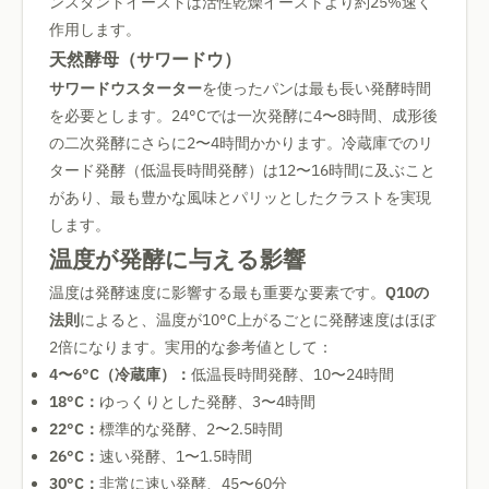
ンスタントイーストは活性乾燥イーストより約25%速く
作用します。
天然酵母（サワードウ）
サワードウスターター
を使ったパンは最も長い発酵時間
を必要とします。24°Cでは一次発酵に4〜8時間、成形後
の二次発酵にさらに2〜4時間かかります。冷蔵庫でのリ
タード発酵（低温長時間発酵）は12〜16時間に及ぶこと
があり、最も豊かな風味とパリッとしたクラストを実現
します。
温度が発酵に与える影響
温度は発酵速度に影響する最も重要な要素です。
Q10の
法則
によると、温度が10°C上がるごとに発酵速度はほぼ
2倍になります。実用的な参考値として：
4〜6°C（冷蔵庫）：
低温長時間発酵、10〜24時間
18°C：
ゆっくりとした発酵、3〜4時間
22°C：
標準的な発酵、2〜2.5時間
26°C：
速い発酵、1〜1.5時間
30°C：
非常に速い発酵、45〜60分