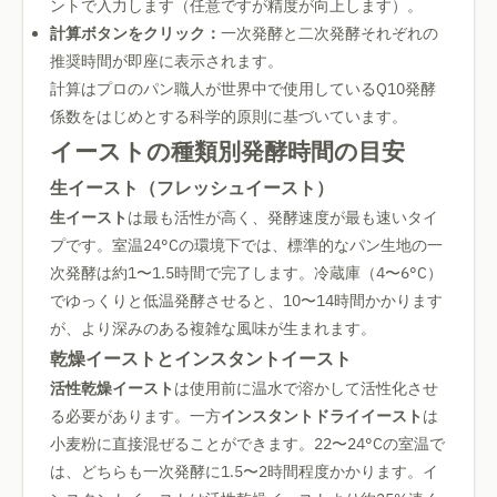
ントで入力します（任意ですが精度が向上します）。
計算ボタンをクリック：
一次発酵と二次発酵それぞれの
推奨時間が即座に表示されます。
計算はプロのパン職人が世界中で使用しているQ10発酵
係数をはじめとする科学的原則に基づいています。
イーストの種類別発酵時間の目安
生イースト（フレッシュイースト）
生イースト
は最も活性が高く、発酵速度が最も速いタイ
プです。室温24°Cの環境下では、標準的なパン生地の一
次発酵は約1〜1.5時間で完了します。冷蔵庫（4〜6°C）
でゆっくりと低温発酵させると、10〜14時間かかります
が、より深みのある複雑な風味が生まれます。
乾燥イーストとインスタントイースト
活性乾燥イースト
は使用前に温水で溶かして活性化させ
る必要があります。一方
インスタントドライイースト
は
小麦粉に直接混ぜることができます。22〜24°Cの室温で
は、どちらも一次発酵に1.5〜2時間程度かかります。イ