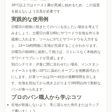
38°C以上ではイースト菌が死滅し始めるため、この温度
を超えないよう注意が必要です。
実践的な使用例
日曜日の朝食に焼きたてのパンを出したい場合を考えて
みましょう。土曜日の夜10時にサワードウ生地を作り冷
蔵庫に入れます。ツールに5°Cとサワードウを入力する
と、14〜16時間後に生地が完成することがわかります。
日曜日の朝8時に成形して焼けば、ストレスなく本格的な
サワードウブレッドが完成します。
別のシナリオ：夕食に間に合わせたい場合、インスタン
トイーストを使い28°Cに温めたオーブンを発酵器代わり
にします。計算ツールは35〜45分の発酵時間を示しま
す。生地を捏ねてから焼き上がりまで2時間以内で新鮮な
パンが食べられます。
プロのパン職人から学ぶコツ
生地が乾燥しないよう、常に湿らせた布巾またはラップ
で覆いましょう。