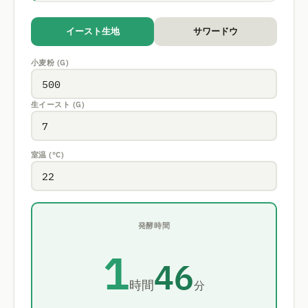
イースト生地
サワードウ
小麦粉 (G)
生イースト (G)
室温 (°C)
発酵時間
1
46
時間
分