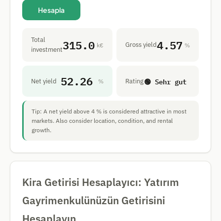
Hesapla
Total
315.0
4.57
Gross yield
k€
%
investment
52.26
🟢 Sehr gut
Net yield
Rating
%
Tip: A net yield above 4 % is considered attractive in most
markets. Also consider location, condition, and rental
growth.
Kira Getirisi Hesaplayıcı: Yatırım
Gayrimenkulünüzün Getirisini
Hesaplayın