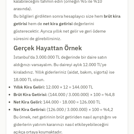
kalabileceğini tahmin edin (örneğin %5 ile %10
arasında).
Bu bilgileri girdikten sonra hesaplayıcı size hem
brüt kira
getirisi
hem de
net kira getirisi
değerlerini
gösterecektir. Ayrıca yıllık net gelir ve geri ödeme
süresini de görebilirsiniz.
Gerçek Hayattan Örnek
İstanbul'da 3.000.000 TL değerinde bir daire satın
aldığınızı varsayalım. Bu daireyi aylık 12.000 TL'ye
kiraladınız. Yıllık giderleriniz (aidat, bakım, sigorta) ise
18.000 TL olsun.
Yıllık Kira Geliri:
12.000 × 12 = 144.000 TL
Brüt Kira Getirisi:
(144.000 / 3.000.000) × 100 = %4,8
Net Kira Geliri:
144.000 - 18.000 = 126.000 TL
Net Kira Getirisi:
(126.000 / 3.000.000) × 100 = %4,2
Bu örnek, net getirinin brüt getiriden nasıl ayrıştığını ve
giderlerin yatırım kararınızı nasıl etkileyebileceğini
açıkça ortaya koymaktadır.