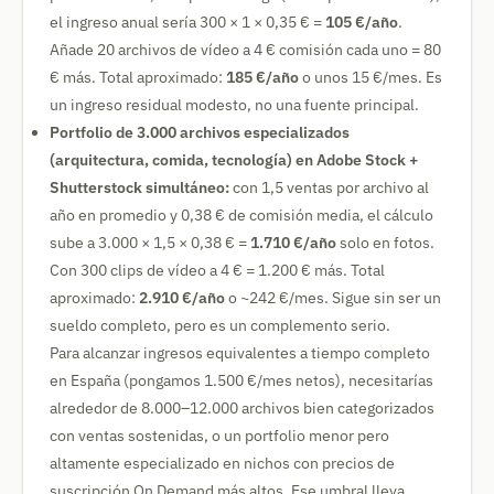
el ingreso anual sería 300 × 1 × 0,35 € =
105 €/año
.
Añade 20 archivos de vídeo a 4 € comisión cada uno = 80
€ más. Total aproximado:
185 €/año
o unos 15 €/mes. Es
un ingreso residual modesto, no una fuente principal.
Portfolio de 3.000 archivos especializados
(arquitectura, comida, tecnología) en Adobe Stock +
Shutterstock simultáneo:
con 1,5 ventas por archivo al
año en promedio y 0,38 € de comisión media, el cálculo
sube a 3.000 × 1,5 × 0,38 € =
1.710 €/año
solo en fotos.
Con 300 clips de vídeo a 4 € = 1.200 € más. Total
aproximado:
2.910 €/año
o ~242 €/mes. Sigue sin ser un
sueldo completo, pero es un complemento serio.
Para alcanzar ingresos equivalentes a tiempo completo
en España (pongamos 1.500 €/mes netos), necesitarías
alrededor de 8.000–12.000 archivos bien categorizados
con ventas sostenidas, o un portfolio menor pero
altamente especializado en nichos con precios de
suscripción On Demand más altos. Ese umbral lleva