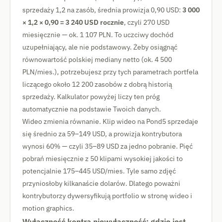
sprzedaży 1,2 na zasób, średnia prowizja 0,90 USD:
3 000
× 1,2 × 0,90 = 3 240 USD rocznie
, czyli 270 USD
miesięcznie — ok. 1 107 PLN. To uczciwy dochód
uzupełniający, ale nie podstawowy. Żeby osiągnąć
równowartość polskiej mediany netto (ok. 4 500
PLN/mies.), potrzebujesz przy tych parametrach portfela
liczącego około 12 200 zasobów z dobrą historią
sprzedaży. Kalkulator powyżej liczy ten próg
automatycznie na podstawie Twoich danych.
Wideo zmienia równanie. Klip wideo na Pond5 sprzedaje
się średnio za 59–149 USD, a prowizja kontrybutora
wynosi 60% — czyli 35–89 USD za jedno pobranie. Pięć
pobrań miesięcznie z 50 klipami wysokiej jakości to
potencjalnie 175–445 USD/mies. Tyle samo zdjęć
przyniosłoby kilkanaście dolarów. Dlatego poważni
kontrybutorzy dywersyfikują portfolio w stronę wideo i
motion graphics.
Wyłączność kontra niewyłączność: gdzie jest