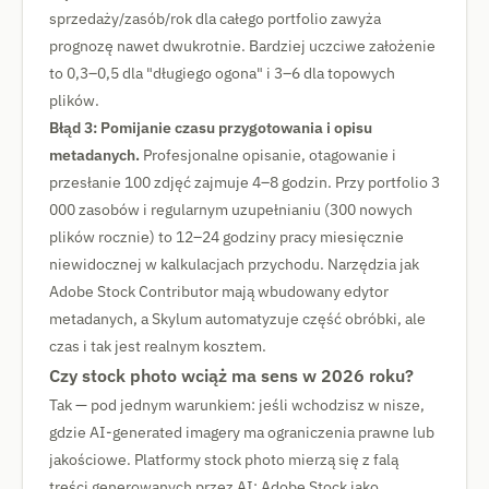
sprzedaży/zasób/rok dla całego portfolio zawyża
prognozę nawet dwukrotnie. Bardziej uczciwe założenie
to 0,3–0,5 dla "długiego ogona" i 3–6 dla topowych
plików.
Błąd 3: Pomijanie czasu przygotowania i opisu
metadanych.
Profesjonalne opisanie, otagowanie i
przesłanie 100 zdjęć zajmuje 4–8 godzin. Przy portfolio 3
000 zasobów i regularnym uzupełnianiu (300 nowych
plików rocznie) to 12–24 godziny pracy miesięcznie
niewidocznej w kalkulacjach przychodu. Narzędzia jak
Adobe Stock Contributor mają wbudowany edytor
metadanych, a Skylum automatyzuje część obróbki, ale
czas i tak jest realnym kosztem.
Czy stock photo wciąż ma sens w 2026 roku?
Tak — pod jednym warunkiem: jeśli wchodzisz w nisze,
gdzie AI-generated imagery ma ograniczenia prawne lub
jakościowe. Platformy stock photo mierzą się z falą
treści generowanych przez AI: Adobe Stock jako