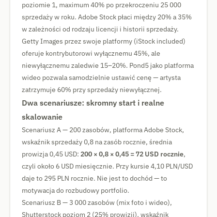
poziomie 1, maximum 40% po przekroczeniu 25 000
sprzedaży w roku. Adobe Stock płaci między 20% a 35%
w zależności od rodzaju licencji i historii sprzedaży.
Getty Images przez swoje platformy (iStock included)
oferuje kontrybutorowi wyłącznemu 45%, ale
niewyłącznemu zaledwie 15–20%. Pond5 jako platforma
wideo pozwala samodzielnie ustawić cenę — artysta
zatrzymuje 60% przy sprzedaży niewyłącznej.
Dwa scenariusze: skromny start i realne
skalowanie
Scenariusz A — 200 zasobów, platforma Adobe Stock,
wskaźnik sprzedaży 0,8 na zasób rocznie, średnia
prowizja 0,45 USD:
200 × 0,8 × 0,45 = 72 USD rocznie
,
czyli około 6 USD miesięcznie. Przy kursie 4,10 PLN/USD
daje to 295 PLN rocznie. Nie jest to dochód — to
motywacja do rozbudowy portfolio.
Scenariusz B — 3 000 zasobów (mix foto i wideo),
Shutterstock poziom 2 (25% prowizji), wskaźnik