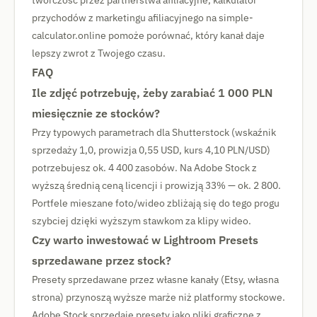
twórczość przez partnerstwa afiliacyjne, kalkulator
przychodów z marketingu afiliacyjnego na simple-
calculator.online pomoże porównać, który kanał daje
lepszy zwrot z Twojego czasu.
FAQ
Ile zdjęć potrzebuję, żeby zarabiać 1 000 PLN
miesięcznie ze stocków?
Przy typowych parametrach dla Shutterstock (wskaźnik
sprzedaży 1,0, prowizja 0,55 USD, kurs 4,10 PLN/USD)
potrzebujesz ok. 4 400 zasobów. Na Adobe Stock z
wyższą średnią ceną licencji i prowizją 33% — ok. 2 800.
Portfele mieszane foto/wideo zbliżają się do tego progu
szybciej dzięki wyższym stawkom za klipy wideo.
Czy warto inwestować w Lightroom Presets
sprzedawane przez stock?
Presety sprzedawane przez własne kanały (Etsy, własna
strona) przynoszą wyższe marże niż platformy stockowe.
Adobe Stock sprzedaje presety jako pliki graficzne z