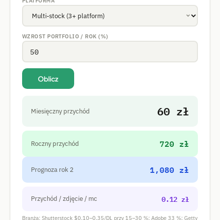
PLATFORMA
WZROST PORTFOLIO / ROK (%)
Oblicz
60 zł
Miesięczny przychód
720 zł
Roczny przychód
1,080 zł
Prognoza rok 2
0.12 zł
Przychód / zdjęcie / mc
Branża: Shutterstock $0,10–0,35/DL przy 15–30 %; Adobe 33 %; Getty