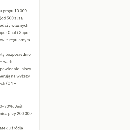
u progu 10 000
od 500 zł za
zedaży własnych
per Chat i Super
owi z regularnym
kty bezpośrednio
 – warto
powiedniej niszy
nerują najwyższy
ch (Q4 –
40–70%. Jeśli
ica przy 200 000
tek u źródła