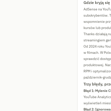
Gdzie kryją si
AdSense na YouTu
subskrybentów. Tw
wspomnienie przy
kursów lub produ
Thanks działają n
streamingiem gene
Od 2024 roku You
w filmach. W Pols
sprawdzić dostęp
produktowej. Narz
RPM i optymalizo
październik-grud
Trzy błędy, pr
Błąd 1: Mylenie 
YouTube Analytic
wyświetleń miesi
Błąd 2: Ignorowan