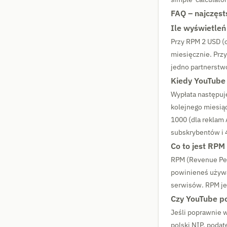
FAQ – najczęst
Ile wyświetleń
Przy RPM 2 USD (
miesięcznie. Przy
jedno partnerstw
Kiedy YouTube
Wypłata następuj
kolejnego miesiąc
1000 (dla reklam
subskrybentów i 
Co to jest RPM
RPM (Revenue Per
powinieneś używa
serwisów. RPM jes
Czy YouTube p
Jeśli poprawnie 
polski NIP, poda