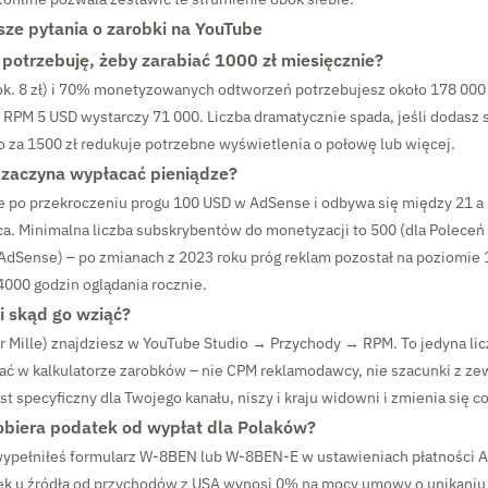
sze pytania o zarobki na YouTube
 potrzebuję, żeby zarabiać 1000 zł miesięcznie?
ok. 8 zł) i 70% monetyzowanych odtworzeń potrzebujesz około 178 000
 RPM 5 USD wystarczy 71 000. Liczba dramatycznie spada, jeśli dodasz 
o za 1500 zł redukuje potrzebne wyświetlenia o połowę lub więcej.
 zaczyna wypłacać pieniądze?
e po przekroczeniu progu 100 USD w AdSense i odbywa się między 21 a
a. Minimalna liczba subskrybentów do monetyzacji to 500 (dla Poleceń 
 AdSense) – po zmianach z 2023 roku próg reklam pozostał na poziomie
4000 godzin oglądania rocznie.
 i skąd go wziąć?
 Mille) znajdziesz w YouTube Studio → Przychody → RPM. To jedyna licz
ć w kalkulatorze zarobków – nie CPM reklamodawcy, nie szacunki z z
t specyficzny dla Twojego kanału, niszy i kraju widowni i zmienia się c
obiera podatek od wypłat dla Polaków?
wypełniłeś formularz W-8BEN lub W-8BEN-E w ustawieniach płatności A
tek u źródła od przychodów z USA wynosi 0% na mocy umowy o unikani