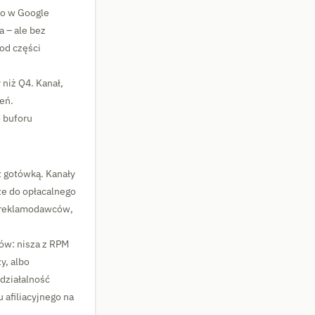
wo w Google
 – ale bez
od części
niż Q4. Kanał,
eń.
 buforu
z gotówką. Kanały
ze do opłacalnego
ę reklamodawców,
ków: nisza z RPM
y, albo
 działalność
 afiliacyjnego na