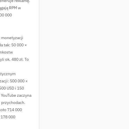
generuje reklamę.
iągają RPM w
100 000
k monetyzacji
a tak: 50 000 ×
łonkostw
i ok. 480 zł. To
matycznym
acji: 500 000 ×
500 USD i 150
e YouTube zaczyna
h przychodach.
koło 714 000
y 178 000