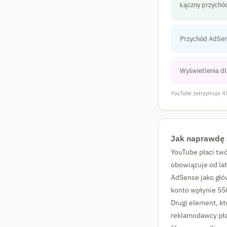
Łączny przychód
Przychód AdSen
Wyświetlenia dl
YouTube zatrzymuje 4
Jak naprawdę z
YouTube płaci twó
obowiązuje od lat
AdSense jako głów
konto wpłynie 550
Drugi element, kt
reklamodawcy pła