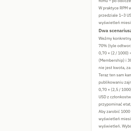
filmu – po odlicz
W praktyce RPM wy
przedziale 1–3 US
wyświetleń miesi
Dwa scenariusz
Weźmy konkretny 
70% (tyle odtworz
0,70 × (2 / 1000)
(Membership) i 30
nie jest kwota, za
Teraz ten sam ka
publikowaniu zaj
0,70 × (2,5 / 100
USD z członkostw
przypominać etat,
Aby zarobić 1000
wyświetleń miesi
wyświetleń. Wybór