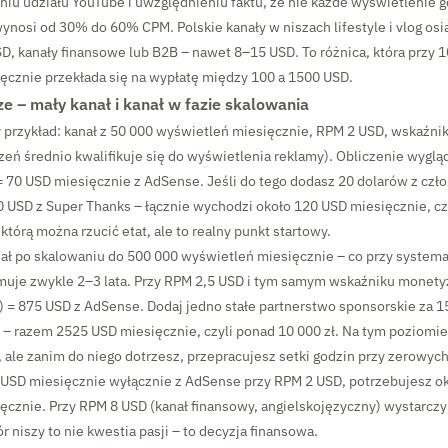
eniu udziału YouTube i uwzględnieniu faktu, że nie każde wyświetlenie 
nosi od 30% do 60% CPM. Polskie kanały w niszach lifestyle i vlog os
D, kanały finansowe lub B2B – nawet 8–15 USD. To różnica, która przy 
ęcznie przekłada się na wypłatę między 100 a 1500 USD.
e – mały kanał i kanał w fazie skalowania
przykład: kanał z 50 000 wyświetleń miesięcznie, RPM 2 USD, wskaźni
eń średnio kwalifikuje się do wyświetlenia reklamy). Obliczenie wygląd
 = 70 USD miesięcznie z AdSense. Jeśli do tego dodasz 20 dolarów z cz
 USD z Super Thanks – łącznie wychodzi około 120 USD miesięcznie, czyl
 którą można rzucić etat, ale to realny punkt startowy.
nał po skalowaniu do 500 000 wyświetleń miesięcznie – co przy syste
muje zwykle 2–3 lata. Przy RPM 2,5 USD i tym samym wskaźniku monetyz
0) = 875 USD z AdSense. Dodaj jedno stałe partnerstwo sponsorskie za 1
 – razem 2525 USD miesięcznie, czyli ponad 10 000 zł. Na tym poziomi
 ale zanim do niego dotrzesz, przepracujesz setki godzin przy zerowyc
 USD miesięcznie wyłącznie z AdSense przy RPM 2 USD, potrzebujesz o
ęcznie. Przy RPM 8 USD (kanał finansowy, angielskojęzyczny) wystarcz
 niszy to nie kwestia pasji – to decyzja finansowa.