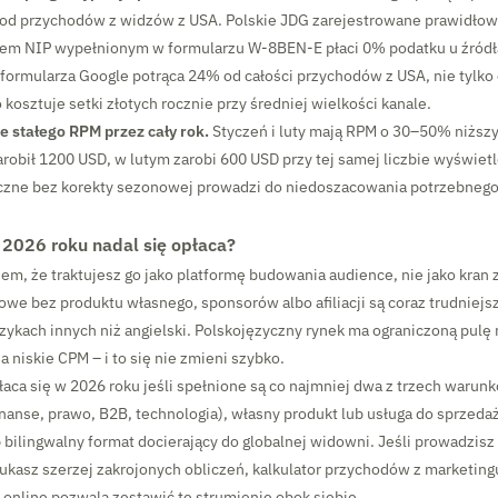
) od przychodów z widzów z USA. Polskie JDG zarejestrowane prawidło
m NIP wypełnionym w formularzu W-8BEN-E płaci 0% podatku u źródła
formularza Google potrąca 24% od całości przychodów z USA, nie tylko 
 kosztuje setki złotych rocznie przy średniej wielkości kanale.
e stałego RPM przez cały rok.
Styczeń i luty mają RPM o 30–50% niższy 
arobił 1200 USD, w lutym zarobi 600 USD przy tej samej liczbie wyświetl
zne bez korekty sezonowej prowadzi do niedoszacowania potrzebnego
2026 roku nadal się opłaca?
em, że traktujesz go jako platformę budowania audience, nie jako kran 
we bez produktu własnego, sponsorów albo afiliacji są coraz trudniejs
zykach innych niż angielski. Polskojęzyczny rynek ma ograniczoną pul
a niskie CPM – i to się nie zmieni szybko.
aca się w 2026 roku jeśli spełnione są co najmniej dwa z trzech warun
nanse, prawo, B2B, technologia), własny produkt lub usługa do sprzedaż
 bilingwalny format docierający do globalnej widowni. Jeśli prowadzisz
zukasz szerzej zakrojonych obliczeń, kalkulator przychodów z marketingu
.online pozwala zestawić te strumienie obok siebie.