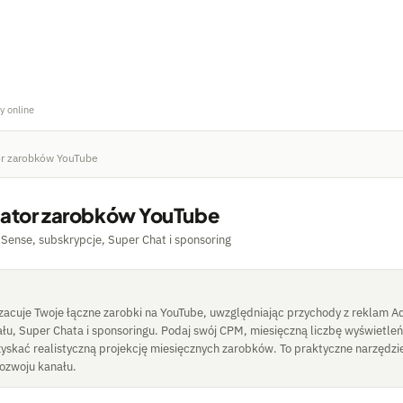
y online
or zarobków YouTube
lator zarobków YouTube
Sense, subskrypcje, Super Chat i sponsoring
szacuje Twoje łączne zarobki na YouTube, uwzględniając przychody z reklam A
łu, Super Chata i sponsoringu. Podaj swój CPM, miesięczną liczbę wyświetleń 
yskać realistyczną projekcję miesięcznych zarobków. To praktyczne narzędzi
ozwoju kanału.