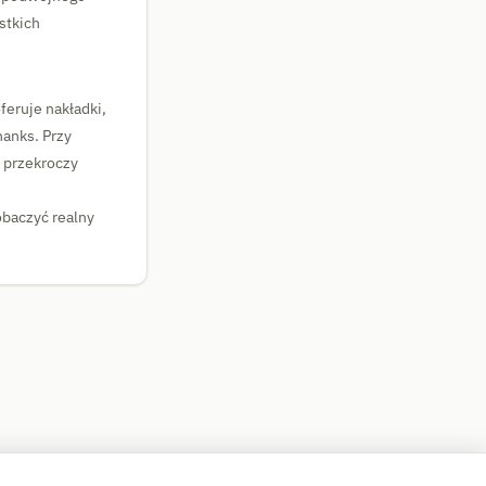
stkich
feruje nakładki,
hanks. Przy
 przekroczy
obaczyć realny