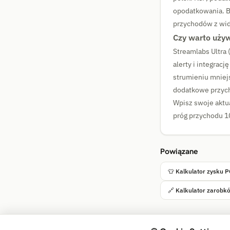
opodatkowania. B
przychodów z wi
Czy warto uży
Streamlabs Ultra 
alerty i integrac
strumieniu mniej
dodatkowe przych
Wpisz swoje aktua
próg przychodu 1
Powiązane
👕 Kalkulator zysku 
🔗 Kalkulator zarobkó