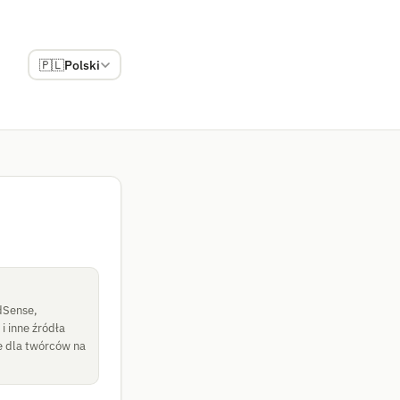
🇵🇱
Polski
dSense,
i inne źródła
e dla twórców na