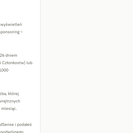
 wyświetleń
sponsoring –
 26 dniem
i Członkostw) lub
 1000
ba, której
ewnętrznych
o miesiąc.
dSense i podałeś
u podwójnego