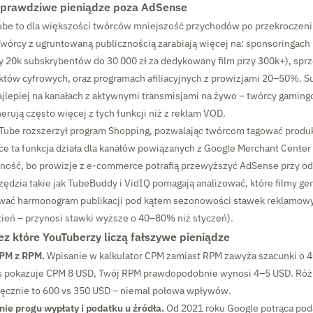
ę prawdziwe pieniądze poza AdSense
be to dla większości twórców mniejszość przychodów po przekroczeni
órcy z ugruntowaną publicznością zarabiają więcej na: sponsoringach (
 20k subskrybentów do 30 000 zł za dedykowany film przy 300k+), spr
któw cyfrowych, oraz programach afiliacyjnych z prowizjami 20–50%. Su
ajlepiej na kanałach z aktywnymi transmisjami na żywo – twórcy gaming
rują często więcej z tych funkcji niż z reklam VOD.
Tube rozszerzył program Shopping, pozwalając twórcom tagować produ
ce ta funkcja działa dla kanałów powiązanych z Google Merchant Center
ność, bo prowizje z e-commerce potrafią przewyższyć AdSense przy od
ędzia takie jak TubeBuddy i VidIQ pomagają analizować, które filmy ge
wać harmonogram publikacji pod kątem sezonowości stawek reklamowy
zień – przynosi stawki wyższe o 40–80% niż styczeń).
zez które YouTuberzy liczą fałszywe pieniądze
CPM z RPM.
Wpisanie w kalkulator CPM zamiast RPM zawyża szacunki o 
s pokazuje CPM 8 USD, Twój RPM prawdopodobnie wynosi 4–5 USD. Różn
ęcznie to 600 vs 350 USD – niemal połowa wpływów.
ie progu wypłaty i podatku u źródła.
Od 2021 roku Google potrąca poda