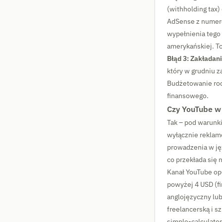
(withholding tax
AdSense z numere
wypełnienia tego 
amerykańskiej. To
Błąd 3: Zakładani
który w grudniu z
Budżetowanie roc
finansowego.
Czy YouTube w 
Tak – pod warunki
wyłącznie reklamo
prowadzenia w ję
co przekłada się n
Kanał YouTube opł
powyżej 4 USD (fi
anglojęzyczny lub
freelancerską i s
simple-calculator