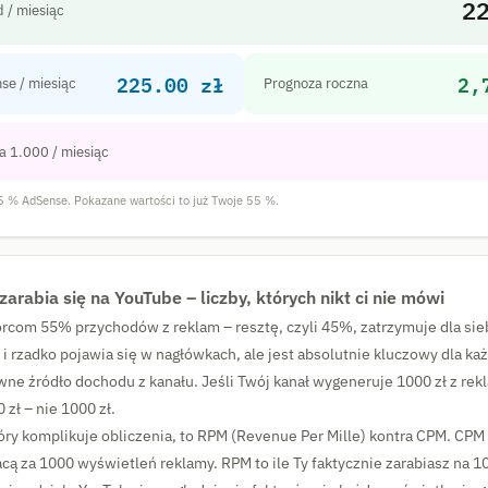
2
 / miesiąc
225.00 zł
2,
se / miesiąc
Prognoza roczna
a 1.000 / miesiąc
5 % AdSense. Pokazane wartości to już Twoje 55 %.
arabia się na YouTube – liczby, których nikt ci nie mówi
rcom 55% przychodów z reklam – resztę, czyli 45%, zatrzymuje dla sieb
 i rzadko pojawia się w nagłówkach, ale jest absolutnie kluczowy dla każ
ne źródło dochodu z kanału. Jeśli Twój kanał wygeneruje 1000 zł z rekl
 zł – nie 1000 zł.
óry komplikuje obliczenia, to RPM (Revenue Per Mille) kontra CPM. CPM 
cą za 1000 wyświetleń reklamy. RPM to ile Ty faktycznie zarabiasz na 