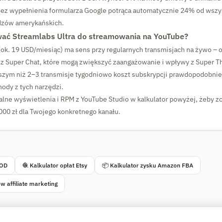
ez wypełnienia formularza Google potrąca automatycznie 24% od wszy
dzów amerykańskich.
wać Streamlabs Ultra do streamowania na YouTube?
(ok. 19 USD/miesiąc) ma sens przy regularnych transmisjach na żywo – o
ję z Super Chat, które mogą zwiększyć zaangażowanie i wpływy z Super T
szym niż 2–3 transmisje tygodniowo koszt subskrypcji prawdopodobnie
ody z tych narzędzi.
lne wyświetlenia i RPM z YouTube Studio w kalkulator powyżej, żeby z
000 zł dla Twojego konkretnego kanału.
POD
🧶 Kalkulator opłat Etsy
📦 Kalkulator zysku Amazon FBA
w affiliate marketing