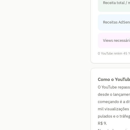
Receita total / 
Receitas AdSen
Views necessári
O YouTube retém 45 % 
Como o YouTub
O YouTube repassa
desde o lançamen
começando é a dif
mil visualizações
pulados e o tráfe
R$ 9.