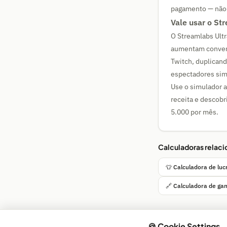
pagamento — não 
Vale usar o St
O Streamlabs Ultr
aumentam convers
Twitch, duplicand
espectadores sim
Use o simulador a
receita e descobr
5.000 por mês.
Calculadoras relac
👕 Calculadora de lu
🔗 Calculadora de gan
🍪 Cookie Settings