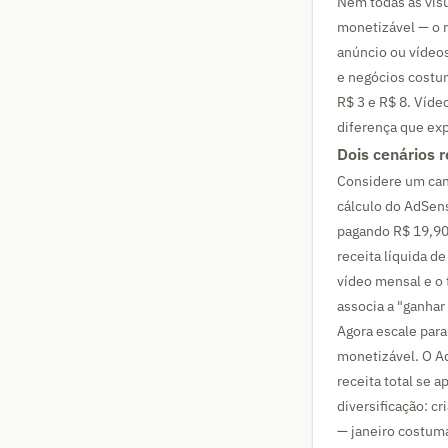
Nem todas as vis
monetizável — o r
anúncio ou vídeo
e negócios costum
R$ 3 e R$ 8. Víd
diferença que exp
Dois cenários r
Considere um can
cálculo do AdSens
pagando R$ 19,90
receita líquida d
vídeo mensal e o
associa a "ganha
Agora escale par
monetizável. O A
receita total se 
diversificação: 
— janeiro costum