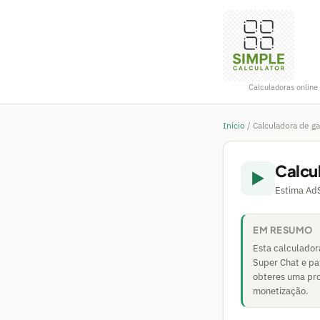
Calculadoras online 
Início
/
Calculadora de g
Calcu
▶️
Estima AdS
EM RESUMO
Esta calculador
Super Chat e pat
obteres uma pro
monetização.