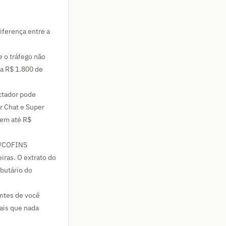
iferença entre a
 o tráfego não
ta R$ 1.800 de
ctador pode
r Chat e Super
 em até R$
IS/COFINS
iras. O extrato do
butário do
ntes de você
rais que nada