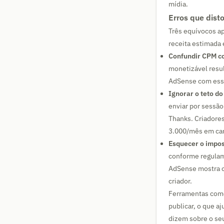
mídia.
Erros que dist
Três equívocos ap
receita estimada 
Confundir CPM c
monetizável resul
AdSense com essa
Ignorar o teto d
enviar por sessão
Thanks. Criadore
3.000/mês em can
Esquecer o impost
conforme regulame
AdSense mostra o
criador.
Ferramentas como
publicar, o que a
dizem sobre o seu