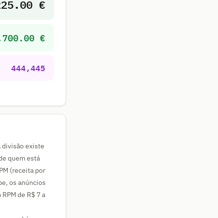
225.00 €
,700.00 €
444,445
 divisão existe
nde quem está
PM (receita por
be, os anúncios
m RPM de R$ 7 a