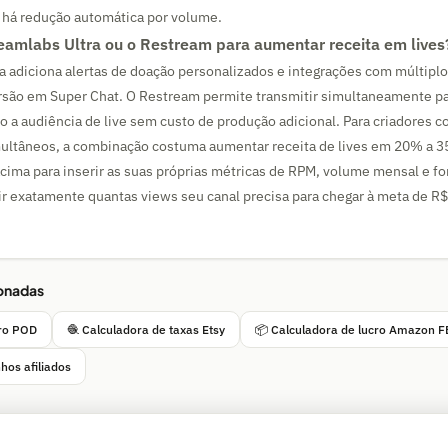
há redução automática por volume.
reamlabs Ultra ou o Restream para aumentar receita em lives
a adiciona alertas de doação personalizados e integrações com múltipl
ão em Super Chat. O Restream permite transmitir simultaneamente pa
o a audiência de live sem custo de produção adicional. Para criadores 
ultâneos, a combinação costuma aumentar receita de lives em 20% a 
cima para inserir as suas próprias métricas de RPM, volume mensal e fo
ir exatamente quantas views seu canal precisa para chegar à meta de R
ionadas
cro POD
🧶 Calculadora de taxas Etsy
📦 Calculadora de lucro Amazon 
hos afiliados