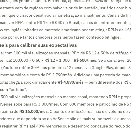
ualizações geram anúncio. Em média, apenas 40% a 60% do tráfego de 
estante vem de regiões com baixo valor de inventário, usuários com b
s em que o criador desativou a monetização manualmente. Canais de fin
am ver RPMs entre R$ 15 e R$ 40 no Brasil; canais de entretenimento g
eos em inglês voltados ao mercado americano podem atingir RPMs de US$
lica por que tantos criadores brasileiros fazem conteúdo bilíngue.
eais para calibrar suas expectativas
al com 100 mil visualizações mensais, RPM de R$ 12 e 50% de tráfego 
e fica: 100.000 × 0,50 × R$ 12 ÷ 1.000 =
R$ 600/mês
. Se o canal tiver
 (YouTube retém 30% nos primeiros 12 meses via Google Play, depois 3
e memberships é cerca de R$ 2.790/mês. Adicione uma parceria de marc
 total chega a aproximadamente
R$ 4.890/mês
— bem diferente dos R$ 6
r com YouTube".
a 500 mil visualizações mensais no mesmo canal, mantendo RPM e prop
dSense sobe para R$ 3.000/mês. Com 800 membros e patrocínio de R$ 5
aproxima de
R$ 16.000/mês
. O ponto de inflexão real não é o volume de 
criadores que dependem só do AdSense são os mais vulneráveis a queda
a registrar RPMs até 40% menores que dezembro por causa do recuo d