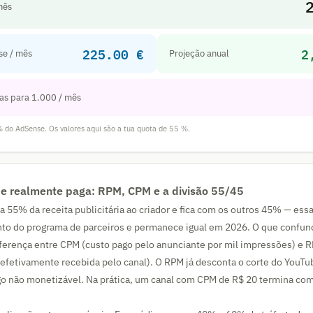
mês
225.00 €
2
se / mês
Projeção anual
as para 1.000 / mês
do AdSense. Os valores aqui são a tua quota de 55 %.
e realmente paga: RPM, CPM e a divisão 55/45
 55% da receita publicitária ao criador e fica com os outros 45% — essa
to do programa de parceiros e permanece igual em 2026. O que confu
erença entre CPM (custo pago pelo anunciante por mil impressões) e R
 efetivamente recebida pelo canal). O RPM já desconta o corte do YouTu
go não monetizável. Na prática, um canal com CPM de R$ 20 termina co