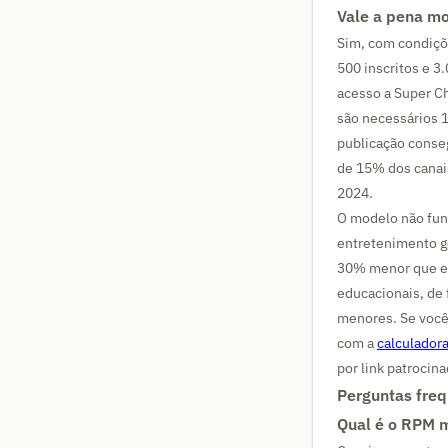
Vale a pena m
Sim, com condiçõ
500 inscritos e 3
acesso a Super C
são necessários 1
publicação conse
de 15% dos canai
2024.
O modelo não fun
entretenimento g
30% menor que em
educacionais, de
menores. Se você
com a
calculador
por link patrocin
Perguntas fre
Qual é o RPM m