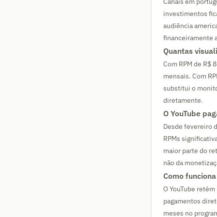
Canais em portug
investimentos fic
audiência americ
financeiramente a
Quantas visual
Com RPM de R$ 8 
mensais. Com RPM
substitui o monit
diretamente.
O YouTube pag
Desde fevereiro 
RPMs significati
maior parte do r
não da monetizaçã
Como funciona
O YouTube retém 
pagamentos direto
meses no program