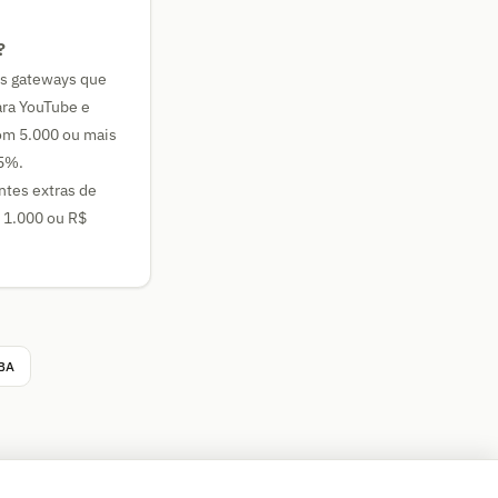
?
os gateways que
ra YouTube e
com 5.000 ou mais
35%.
ntes extras de
$ 1.000 ou R$
FBA