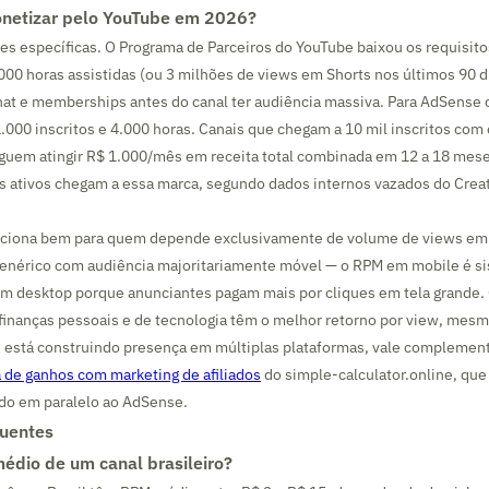
onetizar pelo YouTube em 2026?
es específicas. O Programa de Parceiros do YouTube baixou os requisit
.000 horas assistidas (ou 3 milhões de views em Shorts nos últimos 90 d
hat e memberships antes do canal ter audiência massiva. Para AdSense
.000 inscritos e 4.000 horas. Canais que chegam a 10 mil inscritos com
guem atingir R$ 1.000/mês em receita total combinada em 12 a 18 me
s ativos chegam a essa marca, segundo dados internos vazados do Crea
ciona bem para quem depende exclusivamente de volume de views em
enérico com audiência majoritariamente móvel — o RPM em mobile é s
 desktop porque anunciantes pagam mais por cliques em tela grande.
 finanças pessoais e de tecnologia têm o melhor retorno por view, mes
 está construindo presença em múltiplas plataformas, vale complementa
a de ganhos com marketing de afiliados
do simple-calculator.online, que
ado em paralelo ao AdSense.
quentes
édio de um canal brasileiro?