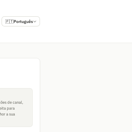
🇵🇹
Português
ções de canal,
eita para
hor a sua