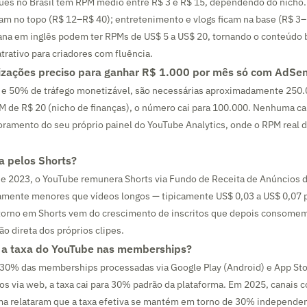
uês no Brasil têm RPM médio entre R$ 3 e R$ 15, dependendo do nicho.
am no topo (R$ 12–R$ 40); entretenimento e vlogs ficam na base (R$ 3
ana em inglês podem ter RPMs de US$ 5 a US$ 20, tornando o conteúdo 
trativo para criadores com fluência.
izações preciso para ganhar R$ 1.000 por mês só com AdSe
e 50% de tráfego monetizável, são necessárias aproximadamente 250.
 de R$ 20 (nicho de finanças), o número cai para 100.000. Nenhuma ca
oramento do seu próprio painel do YouTube Analytics, onde o RPM real 
a pelos Shorts?
de 2023, o YouTube remunera Shorts via Fundo de Receita de Anúncios 
vamente menores que vídeos longos — tipicamente US$ 0,03 a US$ 0,07 p
etorno em Shorts vem do crescimento de inscritos que depois consome
o direta dos próprios clipes.
 a taxa do YouTube nas memberships?
30% das memberships processadas via Google Play (Android) e App Sto
s via web, a taxa cai para 30% padrão da plataforma. Em 2025, canais 
a relataram que a taxa efetiva se mantém em torno de 30% independen