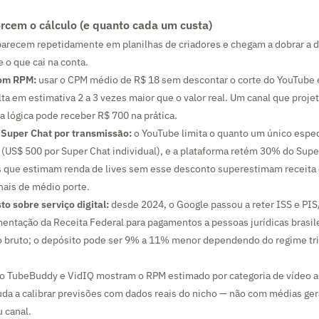
orcem o cálculo (e quanto cada um custa)
arecem repetidamente em planilhas de criadores e chegam a dobrar a d
e o que cai na conta.
om RPM:
usar o CPM médio de R$ 18 sem descontar o corte do YouTube e
ta em estimativa 2 a 3 vezes maior que o valor real. Um canal que proje
 lógica pode receber R$ 700 na prática.
o Super Chat por transmissão:
o YouTube limita o quanto um único espe
 (US$ 500 por Super Chat individual), e a plataforma retém 30% do Supe
s que estimam renda de lives sem esse desconto superestimam receita
ais de médio porte.
o sobre serviço digital:
desde 2024, o Google passou a reter ISS e P
ntação da Receita Federal para pagamentos a pessoas jurídicas brasile
 bruto; o depósito pode ser 9% a 11% menor dependendo do regime tri
 TubeBuddy e VidIQ mostram o RPM estimado por categoria de vídeo a
juda a calibrar previsões com dados reais do nicho — não com médias ge
 canal.