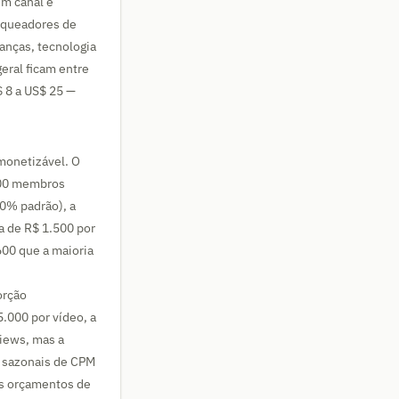
um canal é
loqueadores de
anças, tecnologia
eral ficam entre
 8 a US$ 25 —
monetizável. O
 200 membros
0% padrão), a
a de R$ 1.500 por
00 que a maioria
orção
.000 por vídeo, a
views, mas a
s sazonais de CPM
os orçamentos de