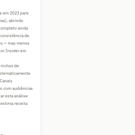
os em 2023 para
ias), abrindo
 completo ainda
 consistência de
ses — mas menos
tor Insider em
 nichos de
istematicamente
 Canais
mo com audiências
r esta análise
 estima receita