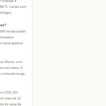
 Finanças e
–R$ 7). Canais com
bilíngue
nse?
000 visualizações
lculadora
do canal aparece
dos Shorts, com
or mil views. A
m conteúdo longo,
re (iOS). Em
com mais de 12
te do canal de