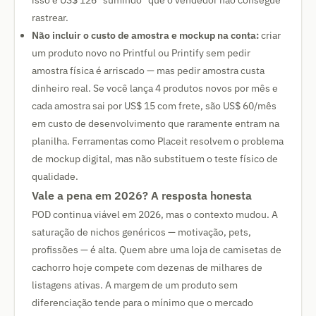
isso é US$ 126 "sumindo" que o vendedor não consegue
rastrear.
Não incluir o custo de amostra e mockup na conta:
criar
um produto novo no Printful ou Printify sem pedir
amostra física é arriscado — mas pedir amostra custa
dinheiro real. Se você lança 4 produtos novos por mês e
cada amostra sai por US$ 15 com frete, são US$ 60/mês
em custo de desenvolvimento que raramente entram na
planilha. Ferramentas como Placeit resolvem o problema
de mockup digital, mas não substituem o teste físico de
qualidade.
Vale a pena em 2026? A resposta honesta
POD continua viável em 2026, mas o contexto mudou. A
saturação de nichos genéricos — motivação, pets,
profissões — é alta. Quem abre uma loja de camisetas de
cachorro hoje compete com dezenas de milhares de
listagens ativas. A margem de um produto sem
diferenciação tende para o mínimo que o mercado