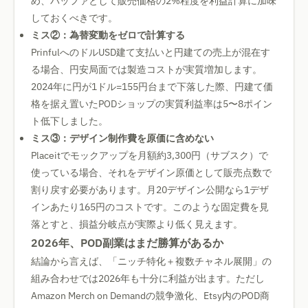
め、バッファとして販売価格の2%程度を利益計算に加味
しておくべきです。
ミス②：為替変動をゼロで計算する
PrinfulへのドルUSD建て支払いと円建ての売上が混在す
る場合、円安局面では製造コストが実質増加します。
2024年に円が1ドル=155円台まで下落した際、円建て価
格を据え置いたPODショップの実質利益率は5〜8ポイン
ト低下しました。
ミス③：デザイン制作費を原価に含めない
Placeitでモックアップを月額約3,300円（サブスク）で
使っている場合、それをデザイン原価として販売点数で
割り戻す必要があります。月20デザイン公開なら1デザ
インあたり165円のコストです。このような固定費を見
落とすと、損益分岐点が実際より低く見えます。
2026年、POD副業はまだ勝算があるか
結論から言えば、「ニッチ特化＋複数チャネル展開」の
組み合わせでは2026年も十分に利益が出ます。ただし
Amazon Merch on Demandの競争激化、Etsy内のPOD商