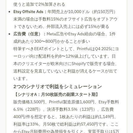
使うと追加で2%加算される
Etsy Offsite Ads：
年間売上が10,000ドル（約150万円）
未満の場合は手数料15%のオフサイト広告をオプトアウ
トできないため、外部流入売上には必ず15%が乗る
広告費（任意）：
Meta広告やEtsy Ads経由の場合、1件
成約あたり300〜800円かかることが多い
特筆すべきEEATポイントとして、PrintfulはQ4 2025にヨ
ーロッパ向け配送料を約8〜12%値上げしています。日
本のクリエイターが欧米向けにShopifyで販売する場合、
送料設定を見直していないと利益が消えるケースが出て
います。
2つのシナリオで利益をシミュレーション
【シナリオA：月50枚販売の副業スタート期】
販売価格3,500円、Printful製造原価1,600円、Etsy手数料
6.5%（228円）、決済手数料3.5%（123円）、広告費
400円/件を想定すると、1枚あたりの利益は約1,149円、
利益率は33%。月50枚で総利益は約57,450円です。ここ
からEtsy月額費用や為替損失を引くと、実質手取りは5万