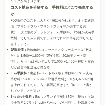
リスクが高まります。
コスト構造を分解する：手数料はどこで発生する
か
POD販売のコストは大きく4層に分かれます。まず製造原
価（プリントフル・プリントファイ等が請求する実
費）、次に販売プラットフォーム手数料、3つ目が決済手
数料、そして広告費です。それぞれの比率を把握してお
きましょう。
製造原価：
Printfulのユニセックスクルーネックは1枚あ
たり約1,500〜1,800円（JPY換算、2026年レート基
準）。Printifyは同カテゴリで1,000〜1,400円程度と安め
だが品質や配送元が異なる
Etsy手数料：
出品料×0.20ドル＋取引手数料6.5%＋決済
手数料3〜4%。2022年に取引手数料が5%から6.5%に引
き上げられており、古い解説記事はまだ旧レートで書か
れていることが多い
Shopify手数料：
Basicプランで月額3,650円（税抜）＋決
済手数料2.0%（Shopify Payments利用時）。外部決済を