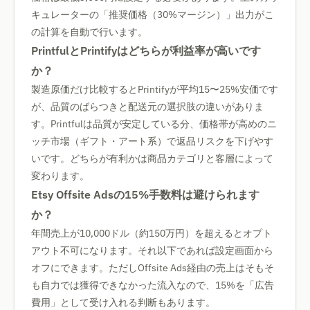
キュレーターの「推奨価格（30%マージン）」出力がこ
の計算を自動で行います。
PrintfulとPrintifyはどちらが利益率が高いです
か？
製造原価だけ比較するとPrintifyが平均15〜25%安価です
が、品質のばらつきと配送元の選択肢の違いがありま
す。Printfulは品質が安定している分、価格帯が高めのニ
ッチ市場（ギフト・アート系）で返品リスクを下げやす
いです。どちらが有利かは商品カテゴリと客層によって
変わります。
Etsy Offsite Adsの15%手数料は避けられます
か？
年間売上が10,000ドル（約150万円）を超えるとオプト
アウト不可になります。それ以下であれば設定画面から
オフにできます。ただしOffsite Ads経由の売上はそもそ
も自力では獲得できなかった流入なので、15%を「広告
費用」として受け入れる判断もあります。