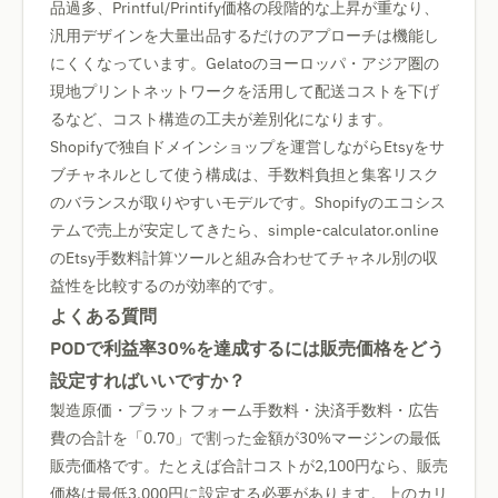
品過多、Printful/Printify価格の段階的な上昇が重なり、
汎用デザインを大量出品するだけのアプローチは機能し
にくくなっています。Gelatoのヨーロッパ・アジア圏の
現地プリントネットワークを活用して配送コストを下げ
るなど、コスト構造の工夫が差別化になります。
Shopifyで独自ドメインショップを運営しながらEtsyをサ
ブチャネルとして使う構成は、手数料負担と集客リスク
のバランスが取りやすいモデルです。Shopifyのエコシス
テムで売上が安定してきたら、simple-calculator.online
のEtsy手数料計算ツールと組み合わせてチャネル別の収
益性を比較するのが効率的です。
よくある質問
PODで利益率30%を達成するには販売価格をどう
設定すればいいですか？
製造原価・プラットフォーム手数料・決済手数料・広告
費の合計を「0.70」で割った金額が30%マージンの最低
販売価格です。たとえば合計コストが2,100円なら、販売
価格は最低3,000円に設定する必要があります。上のカリ