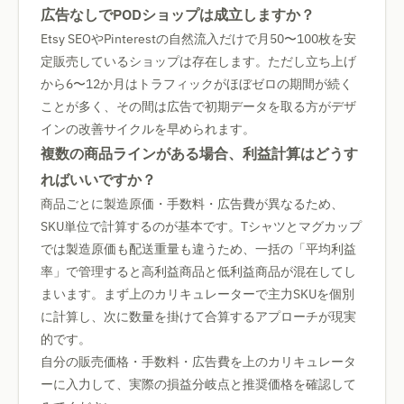
広告なしでPODショップは成立しますか？
Etsy SEOやPinterestの自然流入だけで月50〜100枚を安
定販売しているショップは存在します。ただし立ち上げ
から6〜12か月はトラフィックがほぼゼロの期間が続く
ことが多く、その間は広告で初期データを取る方がデザ
インの改善サイクルを早められます。
複数の商品ラインがある場合、利益計算はどうす
ればいいですか？
商品ごとに製造原価・手数料・広告費が異なるため、
SKU単位で計算するのが基本です。Tシャツとマグカップ
では製造原価も配送重量も違うため、一括の「平均利益
率」で管理すると高利益商品と低利益商品が混在してし
まいます。まず上のカリキュレーターで主力SKUを個別
に計算し、次に数量を掛けて合算するアプローチが現実
的です。
自分の販売価格・手数料・広告費を上のカリキュレータ
ーに入力して、実際の損益分岐点と推奨価格を確認して