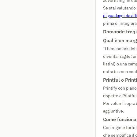
advertising fin da
Se stai valutando 
di guadagni da aff
prima di integrarli
Domande freque
Qual è un marg
Il benchmark del s
diventa fragile: 
listini) o una cam
entra in zona conf
Printful o Print
Printify con pian
rispetto a Printfu
Per volumi sopra 
aggiuntive.
Come funziona l
Con regime forfett
che semplifica il 