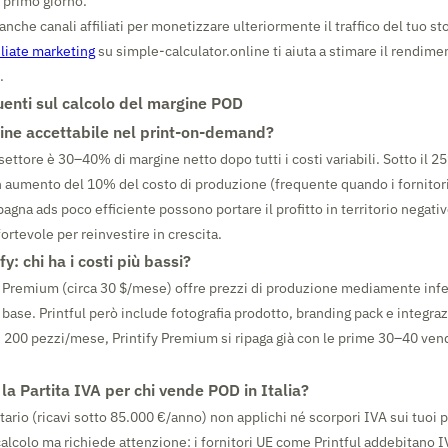
l primo giorno.
anche canali affiliati per monetizzare ulteriormente il traffico del tuo sto
iliate marketing
su simple-calculator.online ti aiuta a stimare il rendimen
.
nti sul calcolo del margine POD
ine accettabile nel print-on-demand?
ettore è 30–40% di margine netto dopo tutti i costi variabili. Sotto il 2
un aumento del 10% del costo di produzione (frequente quando i fornitori
pagna ads poco efficiente possono portare il profitto in territorio negativ
ortevole per reinvestire in crescita.
ify: chi ha i costi più bassi?
o Premium (circa 30 $/mese) offre prezzi di produzione mediamente inf
l base. Printful però include fotografia prodotto, branding pack e integra
i 200 pezzi/mese, Printify Premium si ripaga già con le prime 30–40 ven
a Partita IVA per chi vende POD in Italia?
ario (ricavi sotto 85.000 €/anno) non applichi né scorpori IVA sui tuoi pr
calcolo ma richiede attenzione: i fornitori UE come Printful addebitano IV