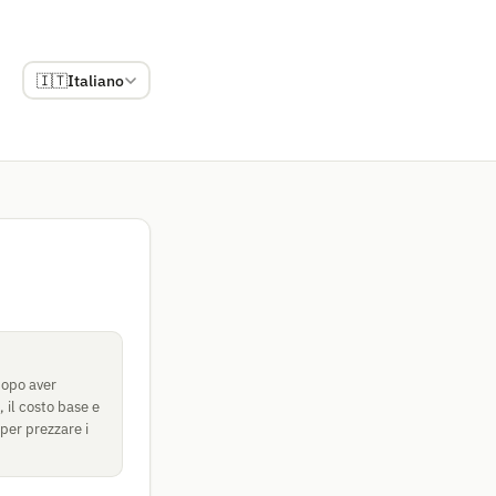
🇮🇹
Italiano
dopo aver
, il costo base e
 per prezzare i