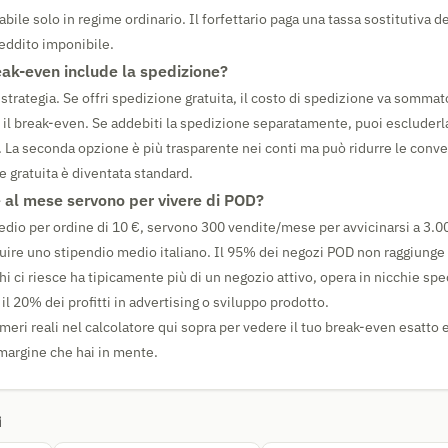
bile solo in regime ordinario. Il forfettario paga una tassa sostitutiva 
reddito imponibile.
eak-even include la spedizione?
strategia. Se offri spedizione gratuita, il costo di spedizione va sommato 
e il break-even. Se addebiti la spedizione separatamente, puoi escluderla
 La seconda opzione è più trasparente nei conti ma può ridurre le conve
e gratuita è diventata standard.
 al mese servono per vivere di POD?
edio per ordine di 10 €, servono 300 vendite/mese per avvicinarsi a 3.00
uire uno stipendio medio italiano. Il 95% dei negozi POD non raggiung
i ci riesce ha tipicamente più di un negozio attivo, opera in nicchie spe
l 20% dei profitti in advertising o sviluppo prodotto.
umeri reali nel calcolatore qui sopra per vedere il tuo break-even esatto e
 margine che hai in mente.
i