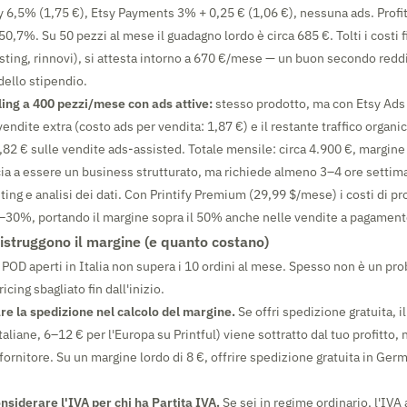
6,5% (1,75 €), Etsy Payments 3% + 0,25 € (1,06 €), nessuna ads. Profit
0,7%. Su 50 pezzi al mese il guadagno lordo è circa 685 €. Tolti i costi f
listing, rinnovi), si attesta intorno a 670 €/mese — un buon secondo redd
dello stipendio.
ing a 400 pezzi/mese con ads attive:
stesso prodotto, ma con Etsy Ad
ndite extra (costo ads per vendita: 1,87 €) e il restante traffico organico
,82 € sulle vendite ads-assisted. Totale mensile: circa 4.900 €, margi
ia a essere un business strutturato, ma richiede almeno 3–4 ore settima
ting e analisi dei dati. Con Printify Premium (29,99 $/mese) i costi di p
–30%, portando il margine sopra il 50% anche nelle vendite a pagament
distruggono il margine (e quanto costano)
 POD aperti in Italia non supera i 10 ordini al mese. Spesso non è un pr
cing sbagliato fin dall'inizio.
re la spedizione nel calcolo del margine.
Se offri spedizione gratuita, i
taliane, 6–12 € per l'Europa su Printful) viene sottratto dal tuo profitto,
ornitore. Su un margine lordo di 8 €, offrire spedizione gratuita in Ger
nsiderare l'IVA per chi ha Partita IVA.
Se sei in regime ordinario, l'IVA