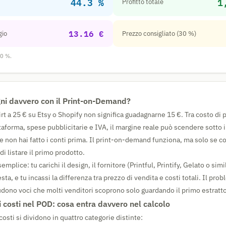
44.3 %
1
Profitto totale
13.16 €
gio
Prezzo consigliato (30 %)
30 %.
i davvero con il Print-on-Demand?
rt a 25 € su Etsy o Shopify non significa guadagnarne 15 €. Tra costo di
aforma, spese pubblicitarie e IVA, il margine reale può scendere sotto 
e non hai fatto i conti prima. Il print-on-demand funziona, ma solo se co
di listare il primo prodotto.
mplice: tu carichi il design, il fornitore (Printful, Printify, Gelato o sim
sta, e tu incassi la differenza tra prezzo di vendita e costi totali. Il pro
ludono voci che molti venditori scoprono solo guardando il primo estratt
i costi nel POD: cosa entra davvero nel calcolo
 costi si dividono in quattro categorie distinte: