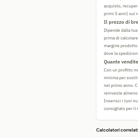
acquisto, recupera
primi 5 anni) sul 
Il prezzo di br
Dipende dalla tua 
prima di calcolar
margine prodotto.
dove la spedizion
Quante vendite
Con un profitto m
minima per sostit
nel primo anno. Ch
reinveste almeno i
Inserisci i tuoi n
consigliato per il
Calcolatori correlat