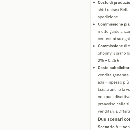
Costo di produzi
shirt unisex Bell
spedizione.
Commissione pia
molte guide ancora
centesimi su ogni
Commissione di t
Shopify il piano 
2% + 0,25 €.
Costo pubblicitar
vendite generate.
ads — spesso più 
Esiste anche la v
non puoi disattiva
preavviso nella s
vendita via Offsit
Due scenari co
Scenario A — ven