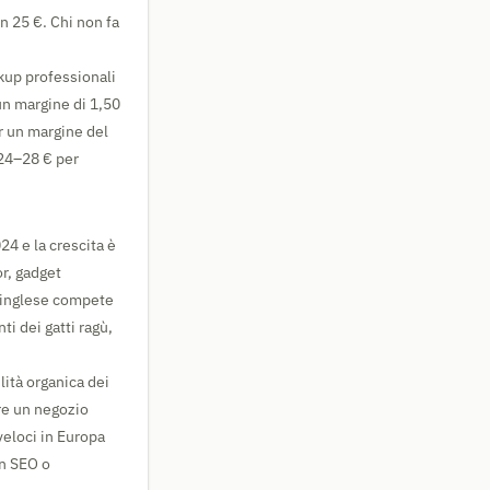
on 25 €. Chi non fa
kup professionali
un margine di 1,50
r un margine del
 24–28 € per
24 e la crescita è
or, gadget
n inglese compete
ti dei gatti ragù,
ilità organica dei
ire un negozio
veloci in Europa
in SEO o