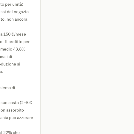
to per unità:
issi del negozio
ito, non ancora
s a 150 €/mese
. Il profitto per
ne medio 43,8%.
nali di
roduzione si
o.
oblema di
l suo costo (2–5 €
 non assorbito
mania può azzerare
 al 22% che