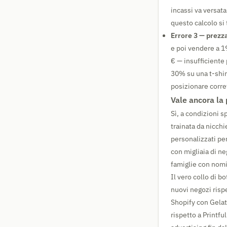
incassi va versata
questo calcolo si 
Errore 3 — prezza
e poi vendere a 1
€ — insufficiente
30% su una t-shir
posizionare corre
Vale ancora la
Sì, a condizioni s
trainata da nicch
personalizzati pe
con migliaia di ne
famiglie con nomi
Il vero collo di bo
nuovi negozi rispe
Shopify con Gelat
rispetto a Printfu