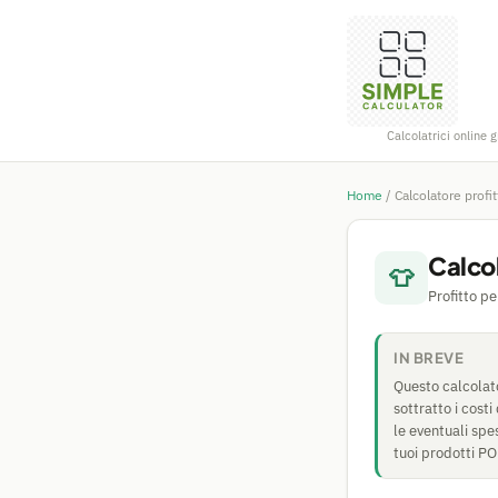
Calcolatrici online g
Home
/
Calcolatore profi
Calco
👕
Profitto p
IN BREVE
Questo calcolat
sottratto i costi
le eventuali spe
tuoi prodotti PO