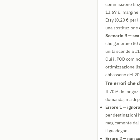
commissione Etsy 
13,69 €, margine 5
Etsy (0,20 € per 
una sostituzione 
Scenario B — scal
che generano 80 ve
unità scende a 11
Qui il POD cominc
ottimizzazione lis
abbassano del 20
Tre errori che 
Il 70% dei negozi
domanda, ma di pri
Errore 1 — ignora
per destinazioni i
magicamente dal f
il guadagno.
Errore 2 — non co