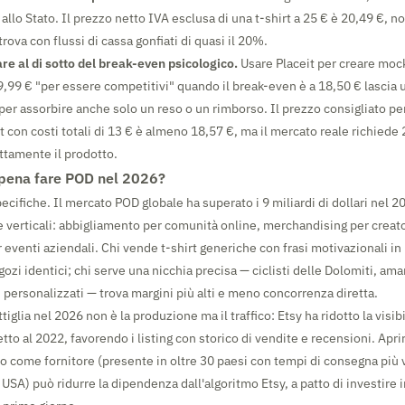
 allo Stato. Il prezzo netto IVA esclusa di una t-shirt a 25 € è 20,49 €, n
trova con flussi di cassa gonfiati di quasi il 20%.
re al di sotto del break-even psicologico.
Usare Placeit per creare moc
9,99 € "per essere competitivi" quando il break-even è a 18,50 € lascia 
 per assorbire anche solo un reso o un rimborso. Il prezzo consigliato pe
t con costi totali di 13 € è almeno 18,57 €, ma il mercato reale richiede
ttamente il prodotto.
 pena fare POD nel 2026?
pecifiche. Il mercato POD globale ha superato i 9 miliardi di dollari nel 20
ie verticali: abbigliamento per comunità online, merchandising per creat
r eventi aziendali. Chi vende t-shirt generiche con frasi motivazionali i
gozi identici; chi serve una nicchia precisa — ciclisti delle Dolomiti, aman
 personalizzati — trova margini più alti e meno concorrenza diretta.
ttiglia nel 2026 non è la produzione ma il traffico: Etsy ha ridotto la visib
tto al 2022, favorendo i listing con storico di vendite e recensioni. Apr
o come fornitore (presente in oltre 30 paesi con tempi di consegna più 
l USA) può ridurre la dipendenza dall'algoritmo Etsy, a patto di investire 