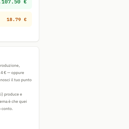
,107.50 €
18.79 €
 produzione,
i 4 € — oppure
nosci il tuo punto
ili) produce e
blema è che quei
o conto.