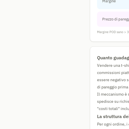
Margine
Prezzo di pareg
Margine POD sano > 
Quanto guadagn
Vendere una t-shi
commissioni piatt
essere negativo s
di pareggio prima 
Il meccanismo è se
spedisce su richie
"costi totali" inc
La struttura de
Per ogni ordine, i