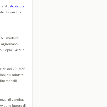
re, il
calcolatore
to di quei link
5% il modello
 aggiornano i
o. Sopra il 45% si
eriori del 20–30%
zioni più robuste.
dite mensili
ezzi di vendita, il
A sulle fatture di