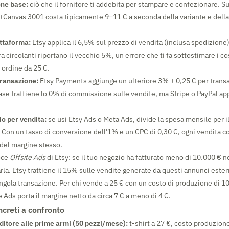
one base:
ciò che il fornitore ti addebita per stampare e confezionare. Su 
a+Canvas 3001 costa tipicamente 9–11 € a seconda della variante e della
ttaforma:
Etsy applica il 6,5% sul prezzo di vendita (inclusa spedizione
 circolanti riportano il vecchio 5%, un errore che ti fa sottostimare i cos
 ordine da 25 €.
ransazione:
Etsy Payments aggiunge un ulteriore 3% + 0,25 € per transaz
base trattiene lo 0% di commissione sulle vendite, ma Stripe o PayPal ap
io per vendita:
se usi Etsy Ads o Meta Ads, divide la spesa mensile per i
 Con un tasso di conversione dell'1% e un CPC di 0,30 €, ogni vendita co
del margine stesso.
oce
Offsite Ads
di Etsy: se il tuo negozio ha fatturato meno di 10.000 € n
rla. Etsy trattiene il 15% sulle vendite generate da questi annunci ester
ingola transazione. Per chi vende a 25 € con un costo di produzione di 10
e Ads porta il margine netto da circa 7 € a meno di 4 €.
ncreti a confronto
ditore alle prime armi (50 pezzi/mese):
t-shirt a 27 €, costo produzion