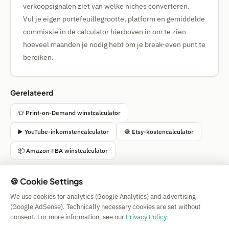
verkoopsignalen ziet van welke niches converteren.
Vul je eigen portefeuillegrootte, platform en gemiddelde
commissie in de calculator hierboven in om te zien
hoeveel maanden je nodig hebt om je break-even punt te
bereiken.
Gerelateerd
👕 Print-on-Demand winstcalculator
▶️ YouTube-inkomstencalculator
🧶 Etsy-kostencalculator
📦 Amazon FBA winstcalculator
🍪 Cookie Settings
We use cookies for analytics (Google Analytics) and advertising
Simple Calculator
(Google AdSense). Technically necessary cookies are set without
Impressum
|
Privacy
|
Terms
|
🍪 Cookies
consent. For more information, see our
Privacy Policy
.
Zonder garantie. © 2026 CAESS GmbH