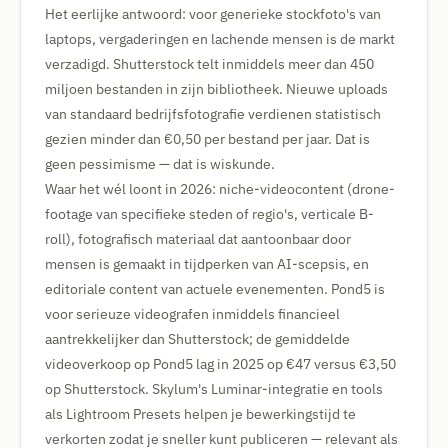
Het eerlijke antwoord: voor generieke stockfoto's van
laptops, vergaderingen en lachende mensen is de markt
verzadigd. Shutterstock telt inmiddels meer dan 450
miljoen bestanden in zijn bibliotheek. Nieuwe uploads
van standaard bedrijfsfotografie verdienen statistisch
gezien minder dan €0,50 per bestand per jaar. Dat is
geen pessimisme — dat is wiskunde.
Waar het wél loont in 2026: niche-videocontent (drone-
footage van specifieke steden of regio's, verticale B-
roll), fotografisch materiaal dat aantoonbaar door
mensen is gemaakt in tijdperken van AI-scepsis, en
editoriale content van actuele evenementen. Pond5 is
voor serieuze videografen inmiddels financieel
aantrekkelijker dan Shutterstock; de gemiddelde
videoverkoop op Pond5 lag in 2025 op €47 versus €3,50
op Shutterstock. Skylum's Luminar-integratie en tools
als Lightroom Presets helpen je bewerkingstijd te
verkorten zodat je sneller kunt publiceren — relevant als