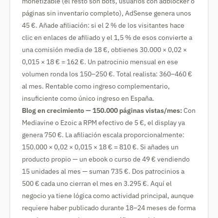
monetizable (el resto son bots, usuarios con adblocker o
páginas sin inventario completo), AdSense genera unos
45 €. Añade afiliación: si el 2 % de los visitantes hace
clic en enlaces de afiliado y el 1,5 % de esos convierte a
una comisión media de 18 €, obtienes 30.000 × 0,02 ×
0,015 × 18 € = 162 €. Un patrocinio mensual en ese
volumen ronda los 150–250 €. Total realista: 360–460 €
al mes. Rentable como ingreso complementario,
insuficiente como único ingreso en España.
Blog en crecimiento — 150.000 páginas vistas/mes:
Con
Mediavine o Ezoic a RPM efectivo de 5 €, el display ya
genera 750 €. La afiliación escala proporcionalmente:
150.000 × 0,02 × 0,015 × 18 € = 810 €. Si añades un
producto propio — un ebook o curso de 49 € vendiendo
15 unidades al mes — suman 735 €. Dos patrocinios a
500 € cada uno cierran el mes en 3.295 €. Aquí el
negocio ya tiene lógica como actividad principal, aunque
requiere haber publicado durante 18–24 meses de forma