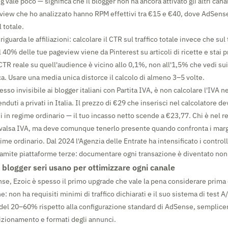
og vale poco — significa che il blogger non ha ancora attivato gli altri canal
eview che ho analizzato hanno RPM effettivi tra €15 e €40, dove AdSens
 totale.
iguarda le affiliazioni: calcolare il CTR sul traffico totale invece che sul 
il 40% delle tue pageview viene da Pinterest su articoli di ricette e sta
CTR reale su quell'audience è vicino allo 0,1%, non all'1,5% che vedi sui
a. Usare una media unica distorce il calcolo di almeno 3–5 volte.
esso invisibile ai blogger italiani con Partita IVA, è non calcolare l'IVA ne
venduti a privati in Italia. Il prezzo di €29 che inserisci nel calcolatore d
i in regime ordinario — il tuo incasso netto scende a €23,77. Chi è nel r
ivalsa IVA, ma deve comunque tenerlo presente quando confronta i marg
ime ordinario. Dal 2024 l'Agenzia delle Entrate ha intensificato i controll
 tramite piattaforme terze: documentare ogni transazione è diventato non
 blogger seri usano per ottimizzare ogni canale
nse, Ezoic è spesso il primo upgrade che vale la pena considerare prima 
e: non ha requisiti minimi di traffico dichiarati e il suo sistema di test
del 20–60% rispetto alla configurazione standard di AdSense, semplic
zionamento e formati degli annunci.