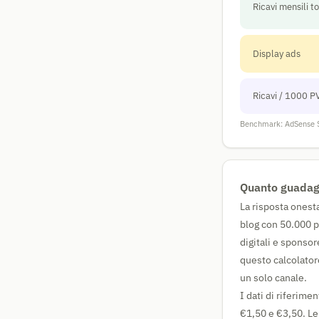
Ricavi mensili to
Display ads
Ricavi / 1000 P
Benchmark: AdSense 
Quanto guadagn
La risposta onest
blog con 50.000 p
digitali e sponsor
questo calcolator
un solo canale.
I dati di riferime
€1,50 e €3,50. Le