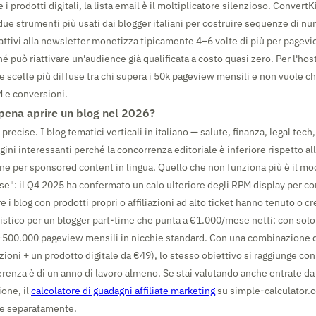
 e i prodotti digitali, la lista email è il moltiplicatore silenzioso. ConvertKi
due strumenti più usati dai blogger italiani per costruire sequenze di nu
 attivi alla newsletter monetizza tipicamente 4–6 volte di più per pagevi
hé può riattivare un'audience già qualificata a costo quasi zero. Per l'ho
 scelte più diffuse tra chi supera i 50k pageview mensili e non vuole che
M e conversioni.
 pena aprire un blog nel 2026?
 precise. I blog tematici verticali in italiano — salute, finanza, legal tech
ni interessanti perché la concorrenza editoriale è inferiore rispetto all
ene per sponsored content in lingua. Quello che non funziona più è il mod
e": il Q4 2025 ha confermato un calo ulteriore degli RPM display per co
e i blog con prodotti propri o affiliazioni ad alto ticket hanno tenuto o cr
listico per un blogger part-time che punta a €1.000/mese netti: con so
500.000 pageview mensili in nicchie standard. Con una combinazione di
azioni + un prodotto digitale da €49), lo stesso obiettivo si raggiunge c
erenza è di un anno di lavoro almeno. Se stai valutando anche entrate 
ione, il
calcolatore di guadagni affiliate marketing
su simple-calculator.on
le separatamente.