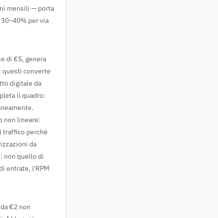
ni mensili — porta
el 30–40% per via
e di €5, genera
di questi converte
to digitale da
leta il quadro:
taneamente.
o non lineare:
l traffico perché
rizzazioni da
: non quello di
di entrate, l'RPM
 da €2 non