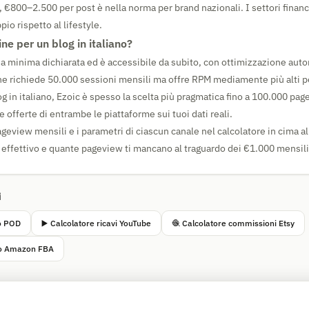
 €800–2.500 per post è nella norma per brand nazionali. I settori financ
pio rispetto al lifestyle.
ne per un blog in italiano?
ia minima dichiarata ed è accessibile da subito, con ottimizzazione auto
e richiede 50.000 sessioni mensili ma offre RPM mediamente più alti 
og in italiano, Ezoic è spesso la scelta più pragmatica fino a 100.000 p
e offerte di entrambe le piattaforme sui tuoi dati reali.
ageview mensili e i parametri di ciascun canale nel calcolatore in cima al
 effettivo e quante pageview ti mancano al traguardo dei €1.000 mensili
i
to POD
▶️ Calcolatore ricavi YouTube
🧶 Calcolatore commissioni Etsy
tto Amazon FBA