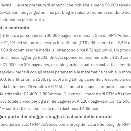
avine — la rete premium di annunci che richiede almeno 50.000 sessio
 €6–12 per i blog anglofoni, ma per blog in italiano i numeri scendono d
rzionistico più ristretto.
li a confronto
g di finanza personale con 30.000 pageview mensili. Con un RPM AdSens
 l'1,2% dei visitatori clicca su link affiliati (CTR affiliazione) e il 2,5% 
 €80 di commissione media, si ottengono circa €72 aggiuntivi. Un prodot
te al mese aggiunge €232. Un solo sponsored post mensile a €350 comp
i €1.000 con 30k pageview, ma solo grazie a quattro canali attivi simul
ageview mensili con gli stessi parametri e la matematica cambia in mod
0, le affiliazioni a €288, i prodotti digitali tipicamente crescono più de
calda (stimiamo 25 vendite = €725), e i brand iniziano a proporre sponso
e stimabile: €2.400–2.800/mese. Qui entra il concetto di RPM effettivo
cavo totale diviso per ogni mille pageview. A 120k pageview con €2.600 
7 — contro i €5 "visibili" solo dalla dashboard AdSense.
or parte dei blogger sbaglia il calcolo delle entrate
 considerare solo l'RPM AdSense come proxy del valore del blog. Un RPM