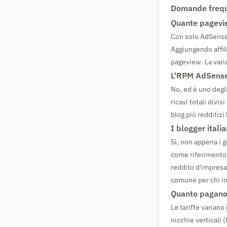
Domande frequ
Quante pagevi
Con solo AdSense
Aggiungendo affil
pageview. La varia
L'RPM AdSense 
No, ed è uno degl
ricavi totali divi
blog più redditiz
I blogger itali
Sì, non appena i g
come riferimento 
reddito d'impresa 
comune per chi in
Quanto pagano 
Le tariffe varian
nicchie verticali