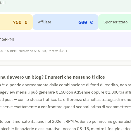
tali
750 €
600 €
Affiliate
Sponsorizzato
V (eRPM)
$5–15 RPM, Mediavine $15–30, Raptive $40+.
a davvero un blog? I numeri che nessuno ti dice
a è: dipende enormemente dalla combinazione di fonti di reddito, non sol
ageview mensili può generare €150 con AdSense oppure €1.800 tra affil
ed post — con lo stesso traffico. La differenza sta nella strategia di mon
e serve esattamente a confrontare questi scenari prima di scommettere 
nto per il mercato italiano nel 2026: l'RPM AdSense per nicchie generaliste
 nicchie finanziarie e assicurative toccano €8–15, mentre lifestyle e ri