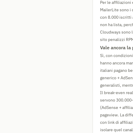
Per le affiliazioni
MailerLite sono i 
con 8.000 iscritti
non ha lista, perc
Cloudways sono le
sito penalizzi RP
Vale ancora la
Sì, con condizioni
hanno ancora margi
italiani pagano b
generico + AdSens
generalisti, mentr
Il break-even rea
servono 300.000–
(AdSense + affili
pageview. La diff
con link di affiliaz
isolare quel cana