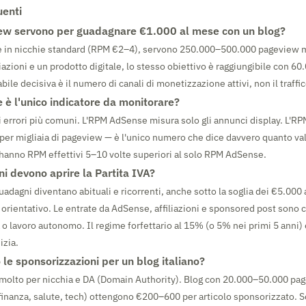
enti
ew servono per guadagnare €1.000 al mese con un blog?
 in nicchie standard (RPM €2–4), servono 250.000–500.000 pageview m
iazioni e un prodotto digitale, lo stesso obiettivo è raggiungibile con 
bile decisiva è il numero di canali di monetizzazione attivi, non il traffi
è l'unico indicatore da monitorare?
i errori più comuni. L'RPM AdSense misura solo gli annunci display. L'RP
si per migliaia di pageview — è l'unico numero che dice davvero quanto vale 
i hanno RPM effettivi 5–10 volte superiori al solo RPM AdSense.
ani devono aprire la Partita IVA?
uadagni diventano abituali e ricorrenti, anche sotto la soglia dei €5.000 
orientativo. Le entrate da AdSense, affiliazioni e sponsored post sono 
o lavoro autonomo. Il regime forfettario al 15% (o 5% nei primi 5 anni) è
izia.
le sponsorizzazioni per un blog italiano?
o molto per nicchia e DA (Domain Authority). Blog con 20.000–50.000 pa
 (finanza, salute, tech) ottengono €200–600 per articolo sponsorizzato. 