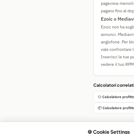
pageview mensili,
pagano fino al dop
Ezoic o Mediavi
Ezoic non ha sogl
annunci. Mediavin
anglofone. Per bl
vale confrontare l
Inserisci le tue p
vedere il tuo RPM
Calcolatori correlat
👕 Calcolatore profit
📦 Calcolatore profi
🍪 Cookie Settings