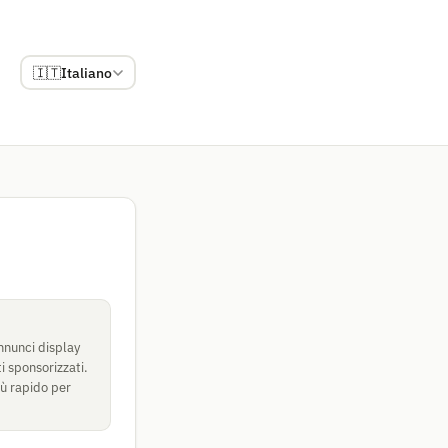
🇮🇹
Italiano
nnunci display
i sponsorizzati.
iù rapido per