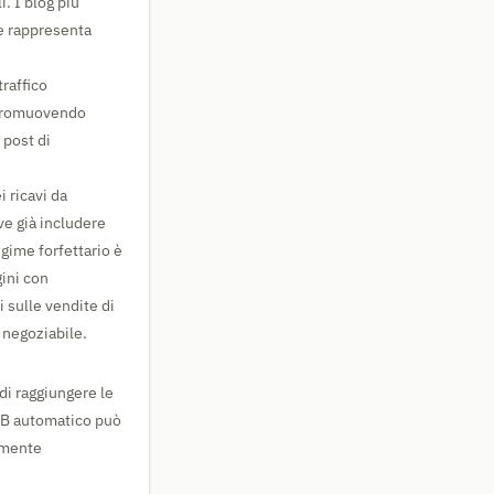
i. I blog più
e rappresenta
traffico
i promuovendo
 post di
i ricavi da
eve già includere
egime forfettario è
ini con
i sulle vendite di
 negoziabile.
di raggiungere le
 A/B automatico può
emente