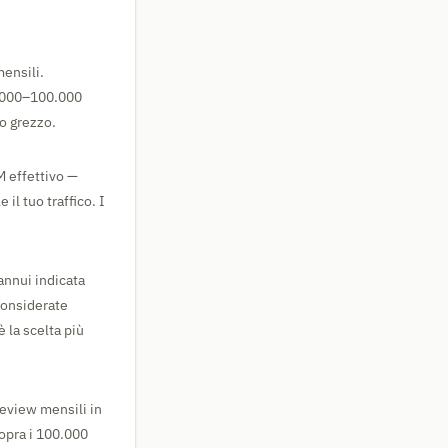
ensili.
60.000–100.000
co grezzo.
M effettivo —
il tuo traffico. I
annui indicata
considerate
 la scelta più
geview mensili in
Sopra i 100.000