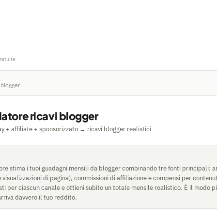
ratuite
 blogger
atore ricavi blogger
 + affiliate + sponsorizzato → ricavi blogger realistici
re stima i tuoi guadagni mensili da blogger combinando tre fonti principali: a
 visualizzazioni di pagina), commissioni di affiliazione e compensi per contenut
dati per ciascun canale e ottieni subito un totale mensile realistico. È il modo p
rriva davvero il tuo reddito.