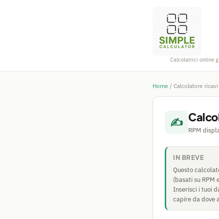
Calcolatrici online g
Home
/
Calcolatore ricavi
Calcol
✍️
RPM display
IN BREVE
Questo calcolato
(basati su RPM e
Inserisci i tuoi 
capire da dove a