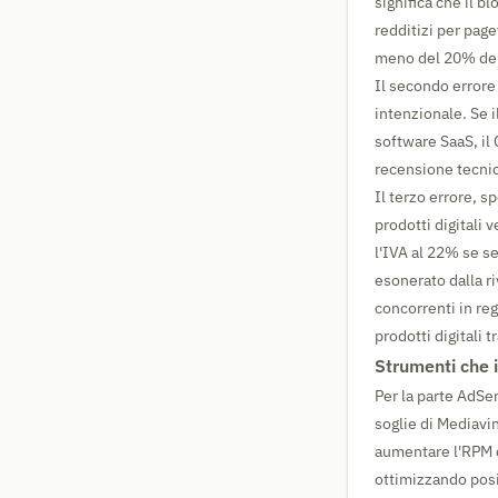
significa che il bl
redditizi per pag
meno del 20% del
Il secondo errore r
intenzionale. Se 
software SaaS, il 
recensione tecnic
Il terzo errore, sp
prodotti digitali 
l'IVA al 22% se se
esonerato dalla r
concorrenti in reg
prodotti digitali
Strumenti che i
Per la parte AdSe
soglie di Mediavin
aumentare l'RPM 
ottimizzando posi