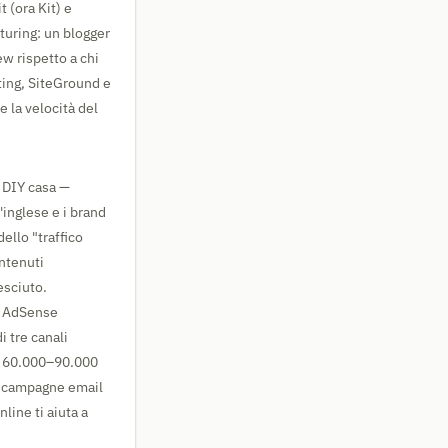
t (ora Kit) e
rturing: un blogger
ew rispetto a chi
sting, SiteGround e
 la velocità del
, DIY casa —
'inglese e i brand
ello "traffico
ntenuti
esciuto.
lo AdSense
 tre canali
on 60.000–90.000
da campagne email
line ti aiuta a