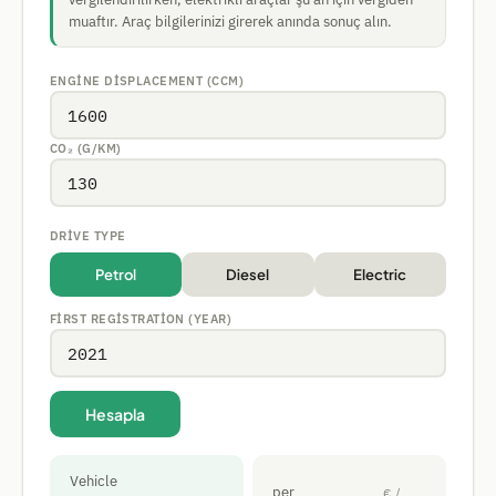
muaftır. Araç bilgilerinizi girerek anında sonuç alın.
ENGINE DISPLACEMENT (CCM)
CO₂ (G/KM)
DRIVE TYPE
Petrol
Diesel
Electric
FIRST REGISTRATION (YEAR)
Hesapla
Vehicle
per
€ /