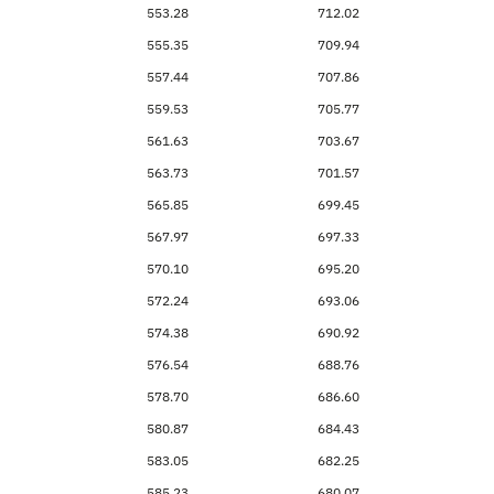
553.28
712.02
555.35
709.94
557.44
707.86
559.53
705.77
561.63
703.67
563.73
701.57
565.85
699.45
567.97
697.33
570.10
695.20
572.24
693.06
574.38
690.92
576.54
688.76
578.70
686.60
580.87
684.43
583.05
682.25
585.23
680.07