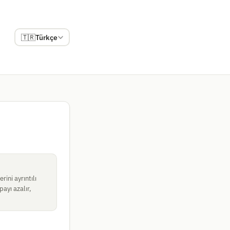
🇹🇷
Türkçe
ini ayrıntılı
payı azalır,