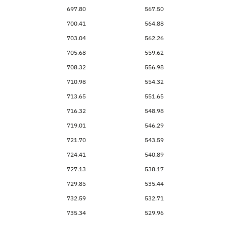
697.80
567.50
700.41
564.88
703.04
562.26
705.68
559.62
708.32
556.98
710.98
554.32
713.65
551.65
716.32
548.98
719.01
546.29
721.70
543.59
724.41
540.89
727.13
538.17
729.85
535.44
732.59
532.71
735.34
529.96