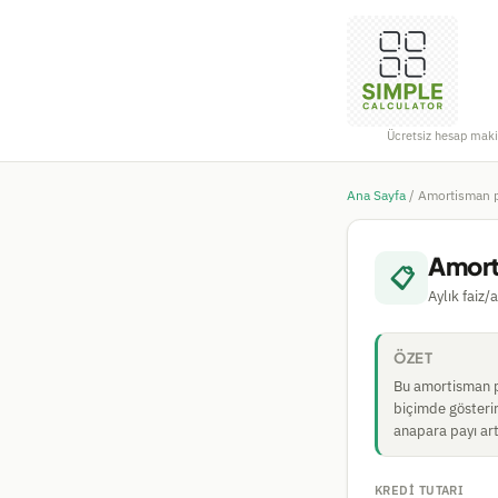
Ücretsiz hesap maki
Ana Sayfa
/
Amortisman p
Amort
📋
Aylık faiz/
ÖZET
Bu amortisman pl
biçimde gösterir.
anapara payı art
KREDI TUTARI