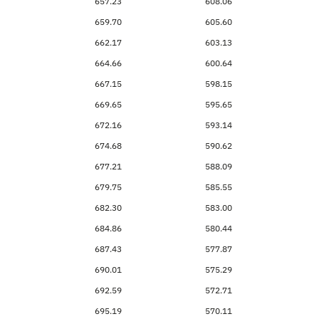
657.23
608.06
659.70
605.60
662.17
603.13
664.66
600.64
667.15
598.15
669.65
595.65
672.16
593.14
674.68
590.62
677.21
588.09
679.75
585.55
682.30
583.00
684.86
580.44
687.43
577.87
690.01
575.29
692.59
572.71
695.19
570.11