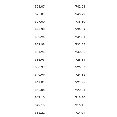
523.07
742.23
525.03
740.27
527.00
738.30
528.98
736.32
530.96
734.34
532.95
732.35
534.95
730.35
536.96
728.34
538.97
726.33
540.99
724.31
543.02
722.28
545.06
720.24
547.10
718.20
549.15
716.15
551.21
714.09