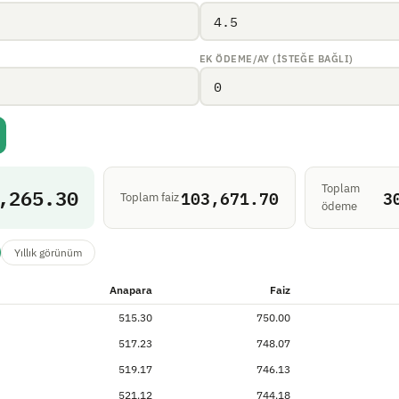
EK ÖDEME/AY (ISTEĞE BAĞLI)
Toplam
,265.30
103,671.70
3
Toplam faiz
ödeme
Yıllık görünüm
Anapara
Faiz
515.30
750.00
517.23
748.07
519.17
746.13
521.12
744.18