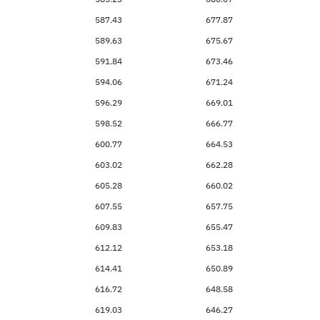
587.43
677.87
589.63
675.67
591.84
673.46
594.06
671.24
596.29
669.01
598.52
666.77
600.77
664.53
603.02
662.28
605.28
660.02
607.55
657.75
609.83
655.47
612.12
653.18
614.41
650.89
616.72
648.58
619.03
646.27