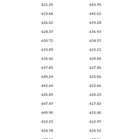
621.35
643.95
623.68
641.62
626.02
639.28
628.37
636.93
630.72
634.57
633.09
632.21
635.46
629.84
637.85
627.45
640.24
625.06
642.64
622.66
645.05
620.25
647.47
617.83
649.90
615.40
652.33
612.97
654.78
610.52