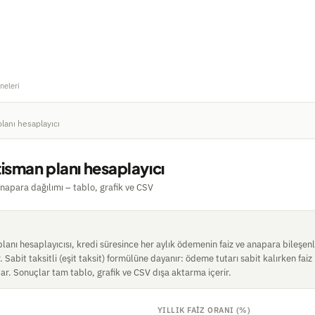
neleri
lanı hesaplayıcı
isman planı hesaplayıcı
anapara dağılımı – tablo, grafik ve CSV
anı hesaplayıcısı, kredi süresince her aylık ödemenin faiz ve anapara bileşenler
 Sabit taksitli (eşit taksit) formülüne dayanır: ödeme tutarı sabit kalırken faiz 
ar. Sonuçlar tam tablo, grafik ve CSV dışa aktarma içerir.
YILLIK FAIZ ORANI (%)