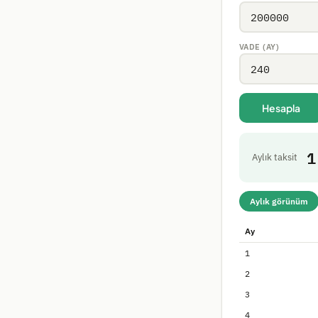
VADE (AY)
Hesapla
1
Aylık taksit
Aylık görünüm
Ay
1
2
3
4