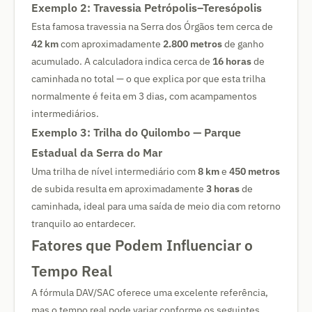
Exemplo 2: Travessia Petrópolis–Teresópolis
Esta famosa travessia na Serra dos Órgãos tem cerca de
42 km
com aproximadamente
2.800 metros
de ganho
acumulado. A calculadora indica cerca de
16 horas
de
caminhada no total — o que explica por que esta trilha
normalmente é feita em 3 dias, com acampamentos
intermediários.
Exemplo 3: Trilha do Quilombo — Parque
Estadual da Serra do Mar
Uma trilha de nível intermediário com
8 km
e
450 metros
de subida resulta em aproximadamente
3 horas
de
caminhada, ideal para uma saída de meio dia com retorno
tranquilo ao entardecer.
Fatores que Podem Influenciar o
Tempo Real
A fórmula DAV/SAC oferece uma excelente referência,
mas o tempo real pode variar conforme os seguintes