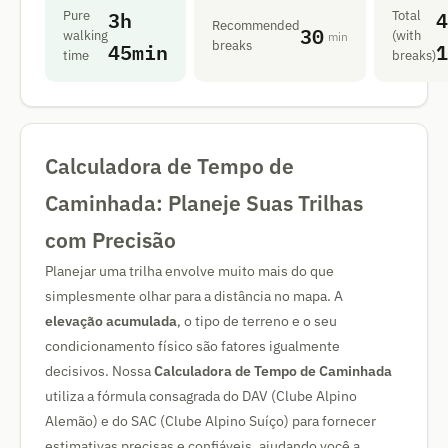
3h
4
Pure
Total
Recommended
30
walking
(with
min
45min
1
breaks
time
breaks)
Calculadora de Tempo de
Caminhada: Planeje Suas Trilhas
com Precisão
Planejar uma trilha envolve muito mais do que
simplesmente olhar para a distância no mapa. A
elevação acumulada
, o tipo de terreno e o seu
condicionamento físico são fatores igualmente
decisivos. Nossa
Calculadora de Tempo de Caminhada
utiliza a fórmula consagrada do DAV (Clube Alpino
Alemão) e do SAC (Clube Alpino Suíço) para fornecer
estimativas precisas e confiáveis, ajudando você a