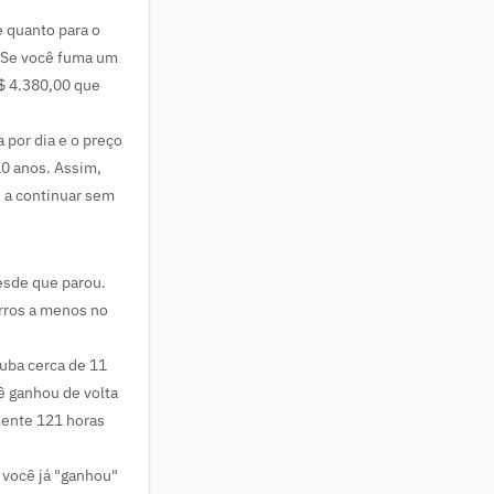
 quanto para o
. Se você fuma um
$ 4.380,00 que
 por dia e o preço
10 anos. Assim,
s a continuar sem
sde que parou.
arros a menos no
ouba cerca de 11
ê ganhou de volta
mente 121 horas
 você já "ganhou"