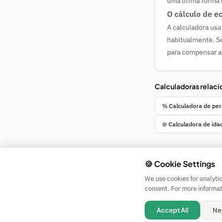
uma ótima forma 
O cálculo de e
A calculadora usa
habitualmente. Se
para compensar a 
Calculadoras relac
% Calculadora de pe
⊚ Calculadora de ida
🍪 Cookie Settings
We use cookies for analyti
consent. For more informat
Accept All
Ne