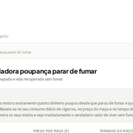
grátis
ança parar de fumar
ladora poupança parar de fumar
oupado e vida recuperada sem fumar
a mostra exatamente quanto dinheiro poupou desde que parou de fumar e q
 Baseia-se no seu consumo diário de cigarros, no preço do maço e no tempo d
Insira os seus dados e veja imediatamente o verdadeiro valor de viver sem fum
A
PREÇO POR MAÇO (€)
TAMANHO DO MAÇO