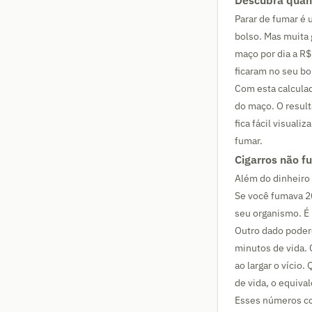
Descubra quant
Parar de fumar é
bolso. Mas muita 
maço por dia a R
ficaram no seu bo
Com esta calculad
do maço. O result
fica fácil visual
fumar.
Cigarros não 
Além do dinheiro
Se você fumava 20
seu organismo. É
Outro dado poder
minutos de vida. 
ao largar o víci
de vida, o equival
Esses números con