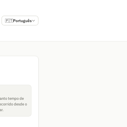
🇵🇹
Português
uanto tempo de
ecorrido desde o
ar.