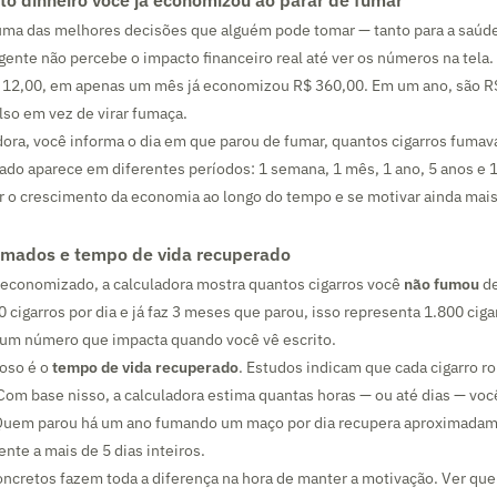
o dinheiro você já economizou ao parar de fumar
 uma das melhores decisões que alguém pode tomar — tanto para a saúde
gente não percebe o impacto financeiro real até ver os números na tela
$ 12,00, em apenas um mês já economizou R$ 360,00. Em um ano, são R
lso em vez de virar fumaça.
ora, você informa o dia em que parou de fumar, quantos cigarros fumava
ado aparece em diferentes períodos: 1 semana, 1 mês, 1 ano, 5 anos e 
izar o crescimento da economia ao longo do tempo e se motivar ainda mai
fumados e tempo de vida recuperado
 economizado, a calculadora mostra quantos cigarros você
não fumou
de
 cigarros por dia e já faz 3 meses que parou, isso representa 1.800 cig
 um número que impacta quando você vê escrito.
oso é o
tempo de vida recuperado
. Estudos indicam que cada cigarro r
Com base nisso, a calculadora estima quantas horas — ou até dias — voc
o. Quem parou há um ano fumando um maço por dia recupera aproximada
ente a mais de 5 dias inteiros.
cretos fazem toda a diferença na hora de manter a motivação. Ver que