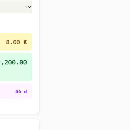
8.00 €
9,200.00
56 d