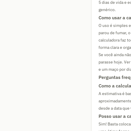
5 dias de vida e
genérico.
Como usar a ca
O uso é simples e
parou de fumar, 
calculadora faz t
forma clara e org
Se você ainda não
parasse hoje. Ve
e um maço por dia
Perguntas fre
Como a calcula
A estimativa é ba
aproximadamente 1
desde a data que
Posso usar a c
Sim! Basta coloca