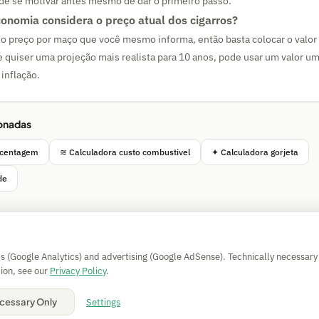
de se motivar antes mesmo de dar o primeiro passo.
conomia considera o preço atual dos cigarros?
 o preço por maço que você mesmo informa, então basta colocar o valor
 quiser uma projeção mais realista para 10 anos, pode usar um valor u
inflação.
ionadas
rcentagem
≋ Calculadora custo combustivel
✦ Calculadora gorjeta
de
Simple Calculator
cs (Google Analytics) and advertising (Google AdSense). Technically necessary
Impressum
|
Privacy
|
Terms
|
🍪 Cookies
ion, see our
Privacy Policy
.
Sem garantia. © 2026 CAESS GmbH
Settings
cessary Only