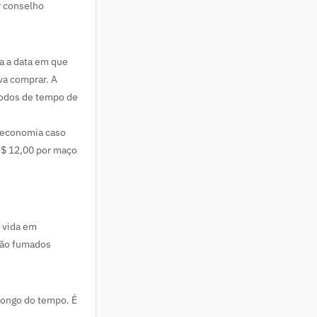
r conselho
a a data em que
va comprar. A
íodos de tempo de
a economia caso
R$ 12,00 por maço
e vida em
 não fumados
longo do tempo. É