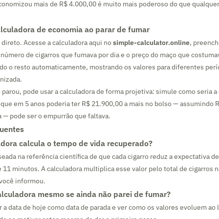
 economizou mais de R$ 4.000,00 é muito mais poderoso do que qualque
lculadora de economia ao parar de fumar
 direto. Acesse a calculadora aqui no
simple-calculator.online
, preench
o número de cigarros que fumava por dia e o preço do maço que costuma
odo o resto automaticamente, mostrando os valores para diferentes per
anizada.
 parou, pode usar a calculadora de forma projetiva: simule como seria 
r que em 5 anos poderia ter R$ 21.900,00 a mais no bolso — assumindo 
 — pode ser o empurrão que faltava.
quentes
dora calcula o tempo de vida recuperado?
seada na referência científica de que cada cigarro reduz a expectativa d
1 minutos. A calculadora multiplica esse valor pelo total de cigarros
 você informou.
alculadora mesmo se ainda não parei de fumar?
r a data de hoje como data de parada e ver como os valores evoluem ao 