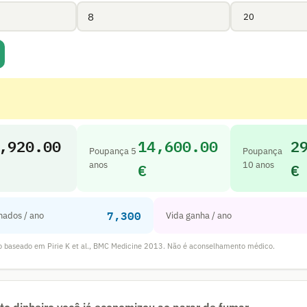
,920.00
14,600.00
2
Poupança 5
Poupança
€
€
anos
10 anos
7,300
mados / ano
Vida ganha / ano
o baseado em Pirie K et al., BMC Medicine 2013. Não é aconselhamento médico.