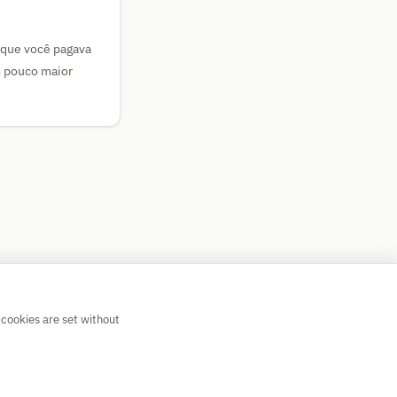
 que você pagava
m pouco maior
 cookies are set without
💡 Suggest a calculator