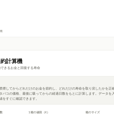
機
節約計算機
約できるお金と回復する寿命
禁煙してからどれだけのお金を節約し、どれだけの寿命を取り戻したかを正確
タバコの価格、最後に吸ってからの経過日数をもとに計算します。データを
値をすぐに確認できます。
数
1箱の値段（€）
箱のサイズ