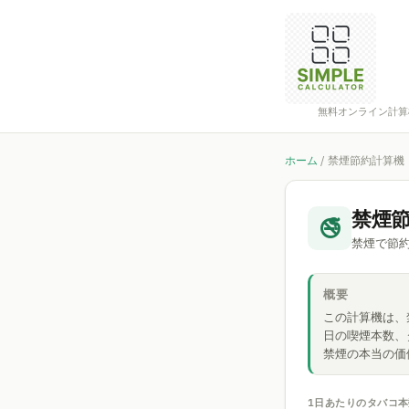
無料オンライン計算
ホーム
/
禁煙節約計算機
禁煙
🚭
禁煙で節
概要
この計算機は、
日の喫煙本数、
禁煙の本当の価
1日あたりのタバコ本