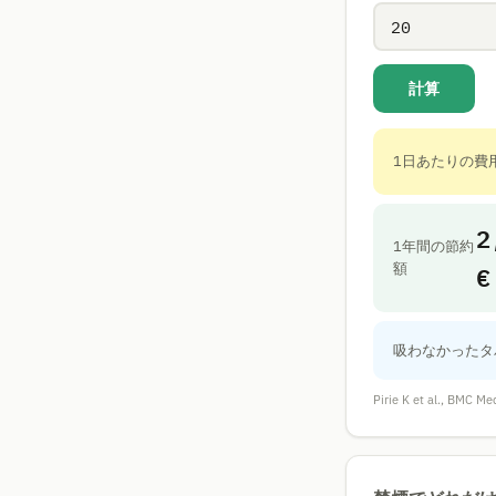
計算
1日あたりの費
2
1年間の節約
€
額
吸わなかったタ
Pirie K et al.