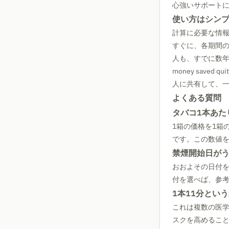
心強いサポート
使い方はシンプ
計算に必要な情報
すぐに、各期間
人も、すでに数
money save
人に共有して、
よくある質問
タバコ1本あた
1箱の価格を1箱
です。この数値
禁煙開始日が
おおよその日付
付を選べば、参
1本11分とい
これは複数の医
スクを高めるこ