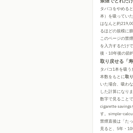
禁煙でどれだ
タバコをやめると
本）を吸っていた人
はなんと約219
るほどの規模に
このページの禁煙計算
を入力するだけで
後・10年後の節
取り戻せる「
タバコ1本を吸う
本数をもとに
取
いた場合、吸わなか
した計算になり
数字で見ること
cigarette
す。simple-c
禁煙直後は「たった数
見ると、5年・1