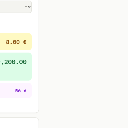
8.00 €
9,200.00
56 d