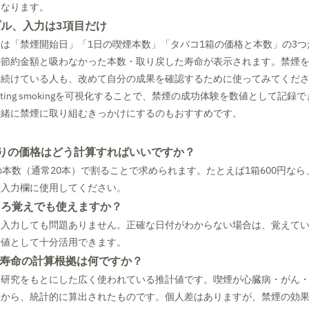
になります。
ル、入力は3項目だけ
は「禁煙開始日」「1日の喫煙本数」「タバコ1箱の価格と本数」の3つ
の節約金額と吸わなかった本数・取り戻した寿命が表示されます。禁煙
年続けている人も、改めて自分の成果を確認するために使ってみてくだ
d quitting smokingを可視化することで、禁煙の成功体験を数値として
一緒に禁煙に取り組むきっかけにするのもおすすめです。
りの価格はどう計算すればいいですか？
の本数（通常20本）で割ることで求められます。たとえば1箱600円なら
を入力欄に使用してください。
うろ覚えでも使えますか？
を入力しても問題ありません。正確な日付がわからない場合は、覚えて
考値として十分活用できます。
う寿命の計算根拠は何ですか？
学研究をもとにした広く使われている推計値です。喫煙が心臓病・がん
とから、統計的に算出されたものです。個人差はありますが、禁煙の効