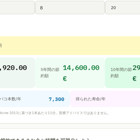
用
,920.00
14,600.00
2
5年間の節
10年間の節
€
€
約額
約額
7,300
バコ本数/年
得られた寿命/年
, BMC Medicine 2013に基づき1本あたり11分。医療アドバイスではありません。