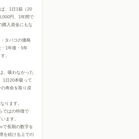
、1日1箱（20
,000円、1年間で
車の購入資金にもな
煙本数・タバコの価格
・1年後・5年
ます。
は、吸わなかった
1日20本吸って
日分の寿命を取り戻
になります。
ならではの特徴で
しています。
torで長期の数字を
煙を続ける上での