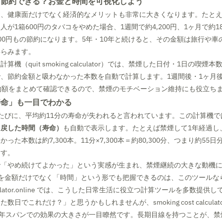
け節約できる？お金と時間を可視化しよう
、健康面だけでなく経済的なメリットも非常に大きくなります。たとえば
が1箱600円のタバコをやめた場合、1週間で約4,200円、1ヶ月で約18
,000円もの節約になります。5年・10年と続けると、その金額は旅行や
膨らみます。
機（quit smoking calculator）では、禁煙した日付・1日の喫
、節約金額と吸わなかった本数を自動で計算します。1週間後・1ヶ月後
約額をまとめて確認できるので、禁煙のモチベーション維持にも役立ち
寿命」も一目でわかる
たびに、平均約11分の寿命が失われると言われています。この計算機で
り戻した時間（寿命）
も自動で表示します。たとえば禁煙して1年経過し、
った本数は約7,300本。11分×7,300本＝約80,300分、つまり約55
ます。
で「やめ続けてよかった」という実感が生まれ、禁煙継続の大きな動機
 savingsを金額だけでなく「時間」という形でも把握できるのは、このツール
alculator.online では、こうした日常生活に役立つ計算ツールを多数提供
日でこれだけ？」と思うかもしれませんが、smoking cost calcula
0年スパンでの効果の大きさが一目瞭然です。長期目線を持つことが、禁