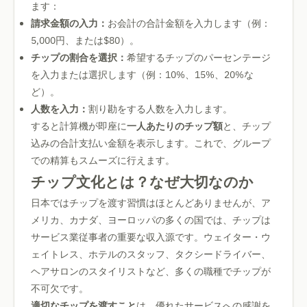
ます：
請求金額の入力：
お会計の合計金額を入力します（例：
5,000円、または$80）。
チップの割合を選択：
希望するチップのパーセンテージ
を入力または選択します（例：10%、15%、20%な
ど）。
人数を入力：
割り勘をする人数を入力します。
すると計算機が即座に
一人あたりのチップ額
と、チップ
込みの合計支払い金額を表示します。これで、グループ
での精算もスムーズに行えます。
チップ文化とは？なぜ大切なのか
日本ではチップを渡す習慣はほとんどありませんが、ア
メリカ、カナダ、ヨーロッパの多くの国では、チップは
サービス業従事者の重要な収入源です。ウェイター・ウ
ェイトレス、ホテルのスタッフ、タクシードライバー、
ヘアサロンのスタイリストなど、多くの職種でチップが
不可欠です。
適切なチップを渡すこと
は、優れたサービスへの感謝を