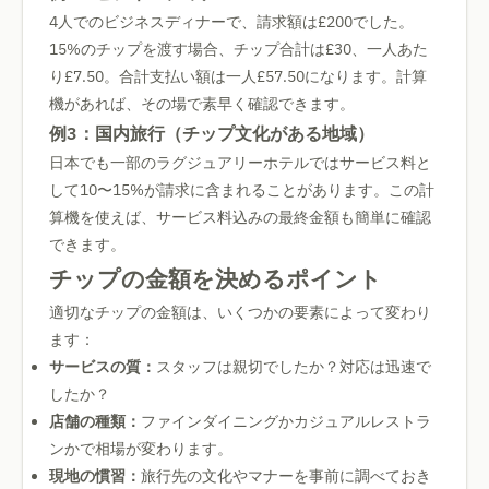
4人でのビジネスディナーで、請求額は£200でした。
15%のチップを渡す場合、チップ合計は£30、一人あた
り£7.50。合計支払い額は一人£57.50になります。計算
機があれば、その場で素早く確認できます。
例3：国内旅行（チップ文化がある地域）
日本でも一部のラグジュアリーホテルではサービス料と
して10〜15%が請求に含まれることがあります。この計
算機を使えば、サービス料込みの最終金額も簡単に確認
できます。
チップの金額を決めるポイント
適切なチップの金額は、いくつかの要素によって変わり
ます：
サービスの質：
スタッフは親切でしたか？対応は迅速で
したか？
店舗の種類：
ファインダイニングかカジュアルレストラ
ンかで相場が変わります。
現地の慣習：
旅行先の文化やマナーを事前に調べておき