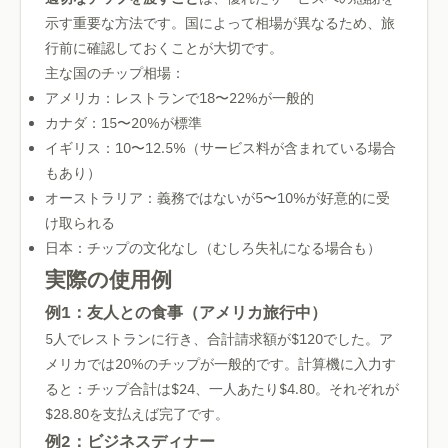
示す重要な方法です。国によって相場が異なるため、旅
行前に確認しておくことが大切です。
主な国のチップ相場：
アメリカ：レストランで18〜22%が一般的
カナダ：15〜20%が標準
イギリス：10〜12.5%（サービス料が含まれている場合
もあり）
オーストラリア：義務ではないが5〜10%が好意的に受
け取られる
日本：チップの文化なし（むしろ失礼になる場合も）
実際の使用例
例1：友人との食事（アメリカ旅行中）
5人でレストランに行き、合計請求額が$120でした。ア
メリカでは20%のチップが一般的です。計算機に入力す
ると：チップ合計は$24、一人あたり$4.80。それぞれが
$28.80を支払えば完了です。
例2：ビジネスディナー