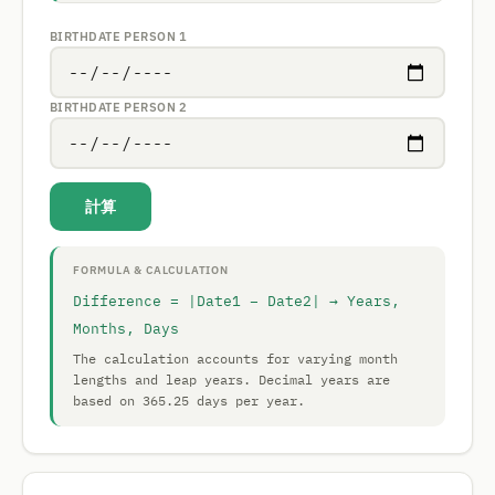
BIRTHDATE PERSON 1
BIRTHDATE PERSON 2
計算
FORMULA & CALCULATION
Difference = |Date1 − Date2| → Years,
Months, Days
The calculation accounts for varying month
lengths and leap years. Decimal years are
based on 365.25 days per year.