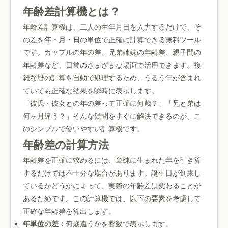
年齢差計算機とは？
年齢差計算機は、二人の生年月日を入力するだけで、そ
の差を
年・月・日
の単位で正確に計算できる無料ツール
です。カップルの年の差、兄弟姉妹の年齢差、親子間の
年齢差など、日常のさまざまな場面で活用できます。複
雑な暦の計算を自動で処理するため、うるう年が含まれ
ていても正確な結果を瞬時に表示します。
「彼氏・彼女との年の差って正確に何歳？」「兄と弟は
何ヶ月違う？」そんな疑問をすぐに解決できるのが、こ
のシンプルで使いやすい計算機です。
年齢差の計算方法
年齢差を正確に求めるには、単純に生まれた年を引き算
するだけでは不十分な場合があります。誕生日が到来し
ているかどうかによって、実際の年齢差は変わることが
あるためです。この計算機では、以下の要素を考慮して
正確な年齢差を算出します。
年単位の差：
何歳違うかを整数で表示します。