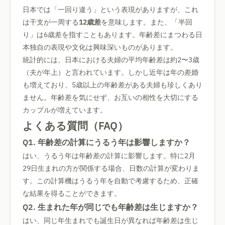
日本では「一回り違う」という表現がありますが、これ
は干支が一周する
12歳差
を意味します。また、「半回
り」は6歳差を指すこともあります。年齢差にまつわる日
本独自の表現や文化は興味深いものがあります。
統計的には、日本における夫婦の平均年齢差は約2〜3歳
（夫が年上）と言われています。しかし近年は年の差婚
も増えており、5歳以上の年齢差がある夫婦も珍しくあり
ません。年齢差を気にせず、お互いの相性を大切にする
カップルが増えています。
よくある質問（FAQ）
Q1. 年齢差の計算にうるう年は影響しますか？
はい、うるう年は年齢差の計算に影響します。特に2月
29日生まれの方が関係する場合、日数の計算が変わりま
す。この計算機はうるう年を自動で考慮するため、正確
な結果を得ることができます。
Q2. 生まれた年が同じでも年齢差は生じますか？
はい、同じ年生まれでも誕生日が異なれば年齢差は生じ