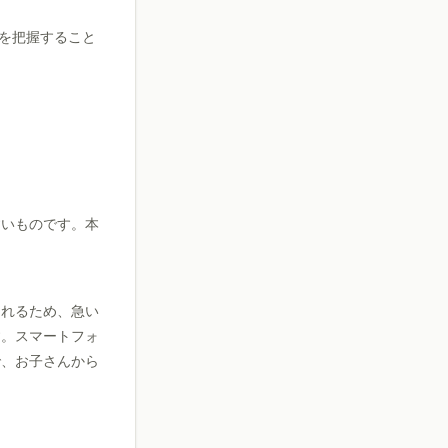
字を把握すること
すいものです。本
されるため、急い
す。スマートフォ
で、お子さんから