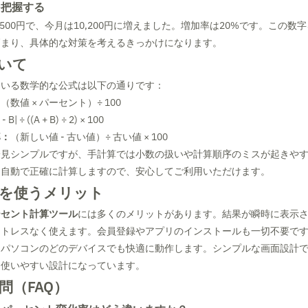
を把握する
,500円で、今月は10,200円に増えました。増加率は20%です。この数
高まり、具体的な対策を考えるきっかけになります。
いて
ている数学的な公式は以下の通りです：
：
（数値 × パーセント）÷ 100
 - B| ÷ ((A + B) ÷ 2) × 100
率：
（新しい値 - 古い値）÷ 古い値 × 100
一見シンプルですが、手計算では小数の扱いや計算順序のミスが起きや
を自動で正確に計算しますので、安心してご利用いただけます。
を使うメリット
ーセント計算ツール
には多くのメリットがあります。結果が瞬時に表示
ストレスなく使えます。会員登録やアプリのインストールも一切不要で
・パソコンのどのデバイスでも快適に動作します。シンプルな画面設計
も使いやすい設計になっています。
問（FAQ）