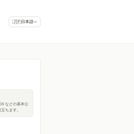
日本語
🇯🇵
00 などの基本公
役立ちます。