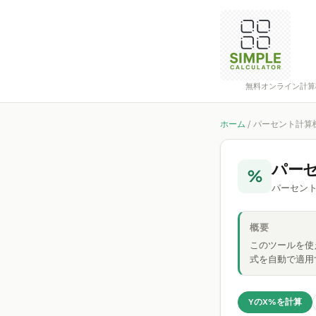
無料オンライン計算
ホーム
/
パーセント計算
パー
%
パーセン
概要
このツールを使
式を自動で適用
YのX%を計算