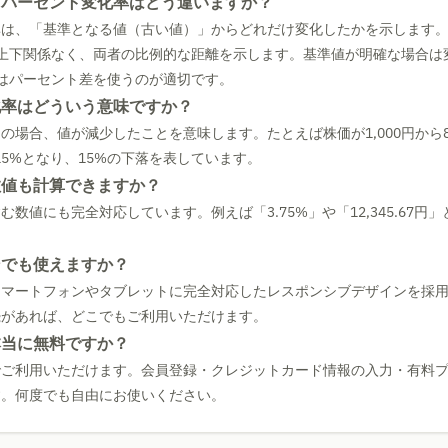
とパーセント変化率はどう違いますか？
率は、「基準となる値（古い値）」からどれだけ変化したかを示します
上下関係なく、両者の比例的な距離を示します。基準値が明確な場合は
はパーセント差を使うのが適切です。
化率はどういう意味ですか？
の場合、値が減少したことを意味します。たとえば株価が1,000円から8
15%となり、15%の下落を表しています。
数値も計算できますか？
数値にも完全対応しています。例えば「3.75%」や「12,345.67円
。
ンでも使えますか？
スマートフォンやタブレットに完全対応したレスポンシブデザインを採
続があれば、どこでもご利用いただけます。
本当に無料ですか？
でご利用いただけます。会員登録・クレジットカード情報の入力・有料
す。何度でも自由にお使いください。