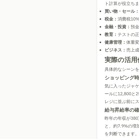
ト計算が役立ち
買い物・セール
税金：
消費税10
金融・投資：
預
教育：
テストの
健康管理：
体重
ビジネス：
売上
実際の活用
具体的なシーン
ショッピング
気に入ったジャケ
ールに12,800
レジに並ぶ前に
給与昇給率の
昨年の年収が38
と、約7.9%の
を判断できます