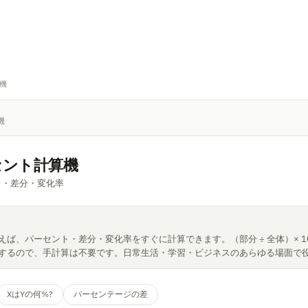
機
機
セント計算機
ト・差分・変化率
えば、パーセント・差分・変化率をすぐに計算できます。（部分 ÷ 全体）× 1
するので、手計算は不要です。日常生活・学習・ビジネスのあらゆる場面で
XはYの何%?
パーセンテージの差