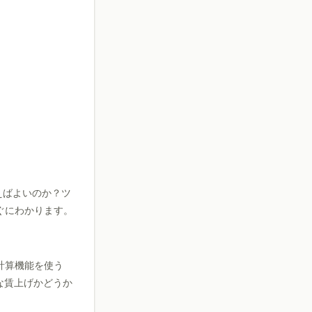
えばよいのか？ツ
すぐにわかります。
計算機能を使う
な賃上げかどうか