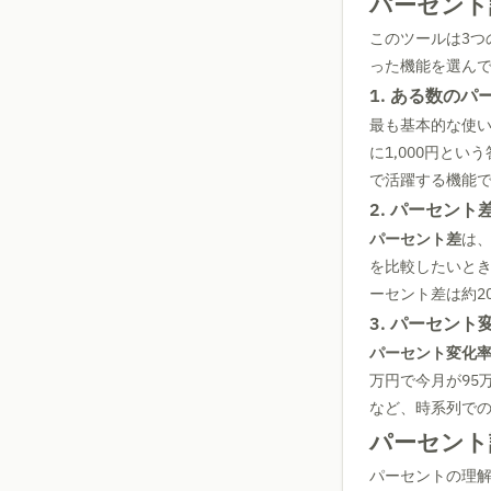
パーセント
このツールは3つ
った機能を選ん
1. ある数の
最も基本的な使い方
に1,000円と
で活躍する機能
2. パーセン
パーセント差
は
を比較したいとき
ーセント差は約2
3. パーセン
パーセント変化
万円で今月が95
など、時系列で
パーセント
パーセントの理