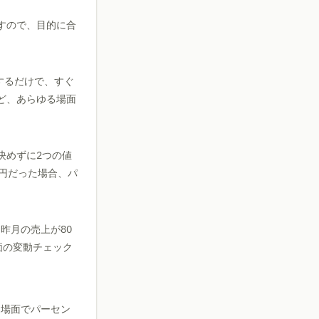
すので、目的に合
力するだけで、すぐ
など、あらゆる場面
決めずに2つの値
0円だった場合、パ
昨月の売上が80
価の変動チェック
な場面でパーセン