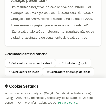
variação percentual?
Um resultado negativo indica que o valor diminuiu. Por
exemplo, se uma ação caiu de R$ 50,00 para R$ 40,00, a
variação é de -20%, representando uma queda de 20%.
É necessário pagar para usar a calculadora?
Não, a calculadora é completamente gratuita e não exige
cadastro, assinatura ou pagamento de qualquer tipo.
Calculadoras relacionadas
≋ Calculadora custo combustivel
✦ Calculadora gorjeta
⊚ Calculadora de idade
⊕ Calculadora diferença de idade
🍪 Cookie Settings
We use cookies for analytics (Google Analytics) and advertising
Simple Calculator
(Google AdSense). Technically necessary cookies are set without
Impressum
|
Privacy
|
Terms
|
🍪 Cookies
consent. For more information, see our
Privacy Policy
.
Sem garantia. © 2026 CAESS GmbH