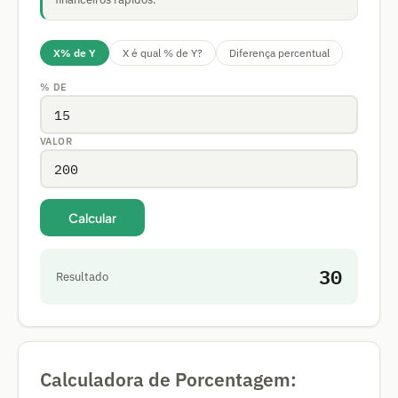
X% de Y
X é qual % de Y?
Diferença percentual
% DE
VALOR
Calcular
30
Resultado
Calculadora de Porcentagem: