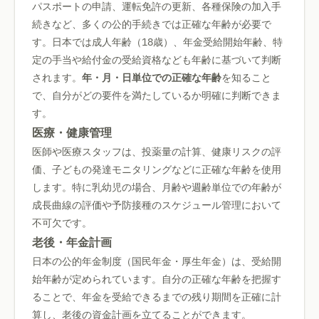
パスポートの申請、運転免許の更新、各種保険の加入手
続きなど、多くの公的手続きでは正確な年齢が必要で
す。日本では成人年齢（18歳）、年金受給開始年齢、特
定の手当や給付金の受給資格なども年齢に基づいて判断
されます。
年・月・日単位での正確な年齢
を知ること
で、自分がどの要件を満たしているか明確に判断できま
す。
医療・健康管理
医師や医療スタッフは、投薬量の計算、健康リスクの評
価、子どもの発達モニタリングなどに正確な年齢を使用
します。特に乳幼児の場合、月齢や週齢単位での年齢が
成長曲線の評価や予防接種のスケジュール管理において
不可欠です。
老後・年金計画
日本の公的年金制度（国民年金・厚生年金）は、受給開
始年齢が定められています。自分の正確な年齢を把握す
ることで、年金を受給できるまでの残り期間を正確に計
算し、老後の資金計画を立てることができます。