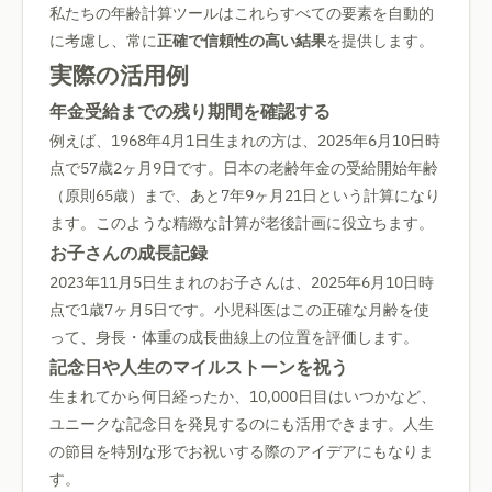
私たちの年齢計算ツールはこれらすべての要素を自動的
に考慮し、常に
正確で信頼性の高い結果
を提供します。
実際の活用例
年金受給までの残り期間を確認する
例えば、1968年4月1日生まれの方は、2025年6月10日時
点で57歳2ヶ月9日です。日本の老齢年金の受給開始年齢
（原則65歳）まで、あと7年9ヶ月21日という計算になり
ます。このような精緻な計算が老後計画に役立ちます。
お子さんの成長記録
2023年11月5日生まれのお子さんは、2025年6月10日時
点で1歳7ヶ月5日です。小児科医はこの正確な月齢を使
って、身長・体重の成長曲線上の位置を評価します。
記念日や人生のマイルストーンを祝う
生まれてから何日経ったか、10,000日目はいつかなど、
ユニークな記念日を発見するのにも活用できます。人生
の節目を特別な形でお祝いする際のアイデアにもなりま
す。