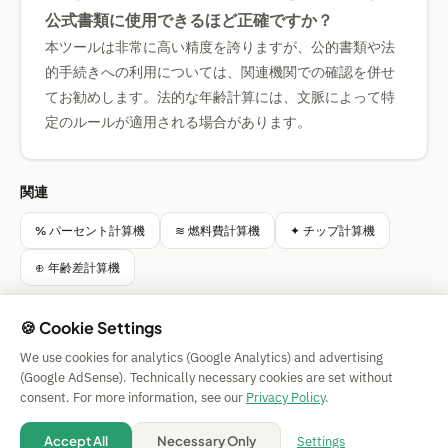
公式書類に使用できるほど正確ですか？
本ツールは非常に高い精度を誇りますが、公的書類や法
的手続きへの利用については、関連機関での確認を併せ
てお勧めします。法的な年齢計算には、文脈によって特
定のルールが適用される場合があります。
関連
% パーセント計算機
≋ 燃料費計算機
✦ チップ計算機
⊕ 年齢差計算機
🍪 Cookie Settings
We use cookies for analytics (Google Analytics) and advertising
Simple Calculator
(Google AdSense). Technically necessary cookies are set without
Impressum
|
Privacy
|
Terms
|
🍪 Cookies
consent. For more information, see our
Privacy Policy
.
保証なし。 © 2026 CAESS GmbH
💡 Suggest a calculator
Settings
Accept All
Necessary Only