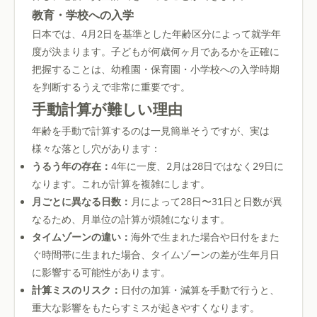
教育・学校への入学
日本では、4月2日を基準とした年齢区分によって就学年
度が決まります。子どもが何歳何ヶ月であるかを正確に
把握することは、幼稚園・保育園・小学校への入学時期
を判断するうえで非常に重要です。
手動計算が難しい理由
年齢を手動で計算するのは一見簡単そうですが、実は
様々な落とし穴があります：
うるう年の存在：
4年に一度、2月は28日ではなく29日に
なります。これが計算を複雑にします。
月ごとに異なる日数：
月によって28日〜31日と日数が異
なるため、月単位の計算が煩雑になります。
タイムゾーンの違い：
海外で生まれた場合や日付をまた
ぐ時間帯に生まれた場合、タイムゾーンの差が生年月日
に影響する可能性があります。
計算ミスのリスク：
日付の加算・減算を手動で行うと、
重大な影響をもたらすミスが起きやすくなります。