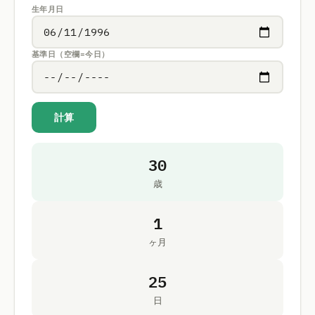
生年月日
基準日（空欄=今日）
計算
30
歳
1
ヶ月
25
日