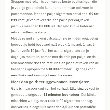
Stoppen met roken is een van de beste beslissingen die
je voor je gezondheid kunt nemen — maar ook voor je
portemonnee. Met een pakje sigaretten dat al snel
€9 tot
€11
kost, geven rokers die een pakje per dag roken
jaarlijks meer dan
€3.000
uit. Dat geld kun je beter aan
iets zinvollers besteden.
Met deze quit smoking calculator zie je in één oogopslag
hoeveel je hebt bespaard na 1 week, 1 maand, 1 jaar, 5
jaar en zelfs 10 jaar. Vul het aantal sigaretten dat je
dagelijks rookte in, samen met de prijs per pakje, en de
rekenmachine doet de rest. Na tien jaar niet roken kan de
besparing oplopen tot
€30.000 of meer
— genoeg voor
een flinke verbouwing of een droomreis.
Meer dan geld: teruggewonnen levensjaren
Geld is maar één kant van het verhaal. Elke sigaret kost je
gemiddeld ongeveer
11 minuten levensduur
. Dat klinkt
misschien weinig, maar rook je 20 sigaretten per dag,
dan verlies je dagelijks meer dan 3,5 uur aan potentiële