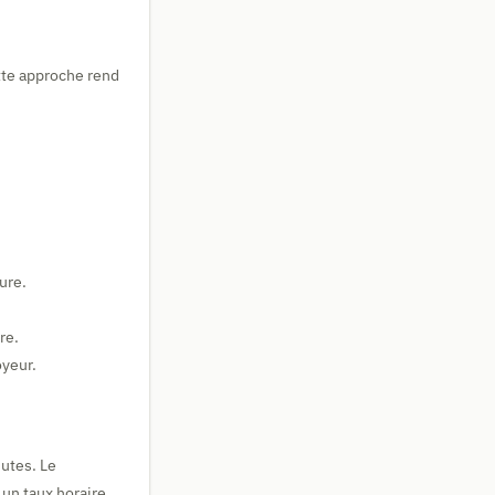
tte approche rend
.
ure.
re.
oyeur.
nutes. Le
 un taux horaire