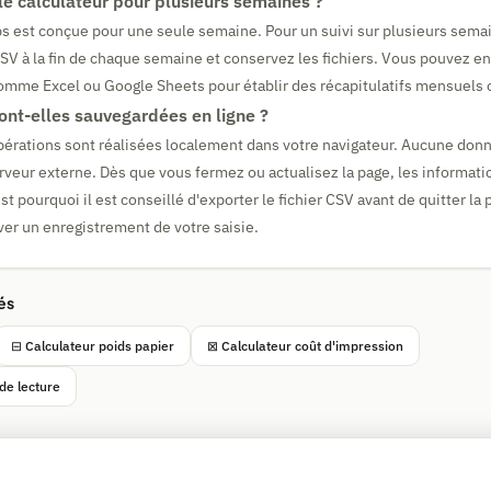
r le calculateur pour plusieurs semaines ?
ps est conçue pour une seule semaine. Pour un suivi sur plusieurs sema
V à la fin de chaque semaine et conservez les fichiers. Vous pouvez ens
omme Excel ou Google Sheets pour établir des récapitulatifs mensuels 
nt-elles sauvegardées en ligne ?
pérations sont réalisées localement dans votre navigateur. Aucune donn
rveur externe. Dès que vous fermez ou actualisez la page, les informati
st pourquoi il est conseillé d'exporter le fichier CSV avant de quitter la 
er un enregistrement de votre saisie.
és
⊟ Calculateur poids papier
⊠ Calculateur coût d'impression
de lecture
Simple Calculator