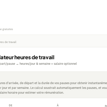
ne gratuites
es de travail
ateur heures de travail
part/pause → heures/jour & semaine + salaire optionnel
ures d'arrivée, de départ et la durée de vos pauses pour obtenir instantaném
ar jour et par semaine. Le calcul soustrait automatiquement les pauses, et vo
alaire horaire pour estimer votre rémunération.
DE
À
P