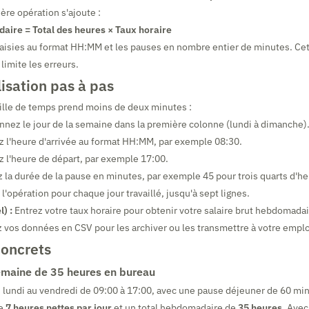
ère opération s'ajoute :
aire = Total des heures × Taux horaire
saisies au format HH:MM et les pauses en nombre entier de minutes. Ce
 limite les erreurs.
lisation pas à pas
ille de temps prend moins de deux minutes :
nnez le jour de la semaine dans la première colonne (lundi à dimanche)
z l'heure d'arrivée au format HH:MM, par exemple 08:30.
z l'heure de départ, par exemple 17:00.
 la durée de la pause en minutes, par exemple 45 pour trois quarts d'he
'opération pour chaque jour travaillé, jusqu'à sept lignes.
) :
Entrez votre taux horaire pour obtenir votre salaire brut hebdomadai
 vos données en CSV pour les archiver ou les transmettre à votre empl
oncrets
emaine de 35 heures en bureau
u lundi au vendredi de 09:00 à 17:00, avec une pause déjeuner de 60 mi
he
7 heures nettes par jour
et un total hebdomadaire de
35 heures
. Avec