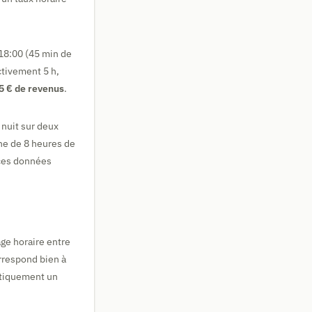
 18:00 (45 min de
ctivement 5 h,
5 € de revenus
.
 nuit sur deux
che de 8 heures de
 ces données
age horaire entre
orrespond bien à
atiquement un