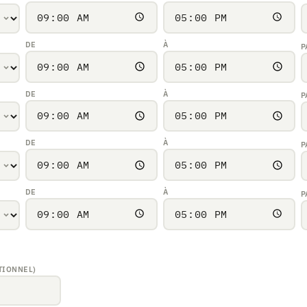
DE
À
P
DE
À
P
DE
À
P
DE
À
P
TIONNEL)