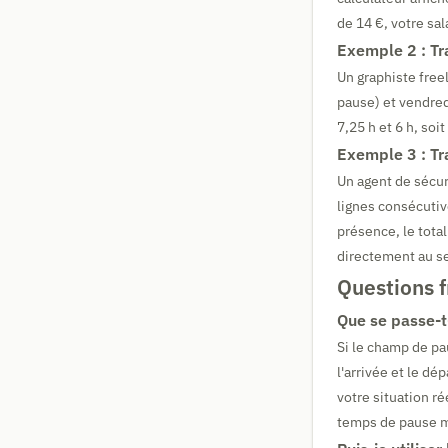
de 14 €, votre sal
Exemple 2 : Tr
Un graphiste free
pause) et vendred
7,25 h et 6 h, soit
Exemple 3 : Tr
Un agent de sécur
lignes consécutiv
présence, le total
directement au se
Questions 
Que se passe-t-
Si le champ de pau
l'arrivée et le dé
votre situation r
temps de pause 