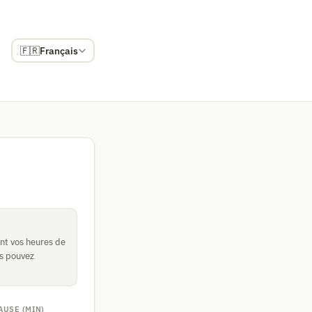
🇫🇷
Français
ent vos heures de
us pouvez
AUSE (MIN)