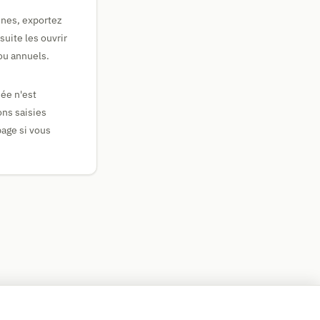
ines, exportez
uite les ouvrir
ou annuels.
ée n'est
ons saisies
page si vous