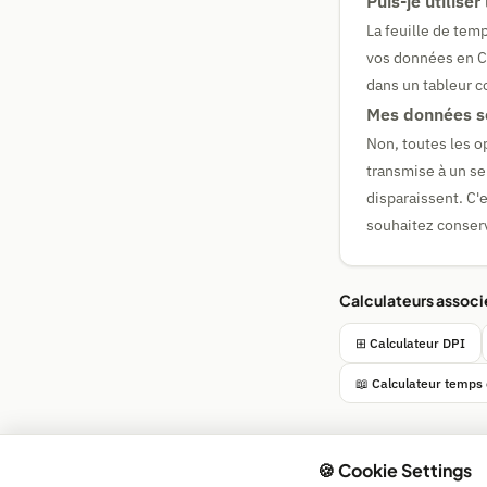
Puis-je utilise
La feuille de tem
vos données en CS
dans un tableur c
Mes données so
Non, toutes les o
transmise à un se
disparaissent. C'e
souhaitez conserv
Calculateurs associ
⊞ Calculateur DPI
📖 Calculateur temps 
🍪 Cookie Settings