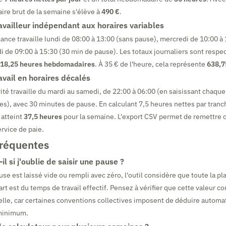
aire brut de la semaine s'élève à
490 €
.
availleur indépendant aux horaires variables
lance travaille lundi de 08:00 à 13:00 (sans pause), mercredi de 10:00 à
i de 09:00 à 15:30 (30 min de pause). Les totaux journaliers sont respe
18,25 heures hebdomadaires
. À 35 € de l'heure, cela représente
638,7
avail en horaires décalés
ité travaille du mardi au samedi, de 22:00 à 06:00 (en saisissant chaque
es), avec 30 minutes de pause. En calculant 7,5 heures nettes par tran
 atteint
37,5 heures
pour la semaine. L'export CSV permet de remettre
rvice de paie.
fréquentes
il si j'oublie de saisir une pause ?
se est laissé vide ou rempli avec zéro, l'outil considère que toute la pl
part est du temps de travail effectif. Pensez à vérifier que cette valeur c
éelle, car certaines conventions collectives imposent de déduire autom
minimum.