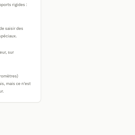
ports rigides :
de saisir des
spéciaux.
eur, sur
cromètres)
is, mais ce n'est
ur.