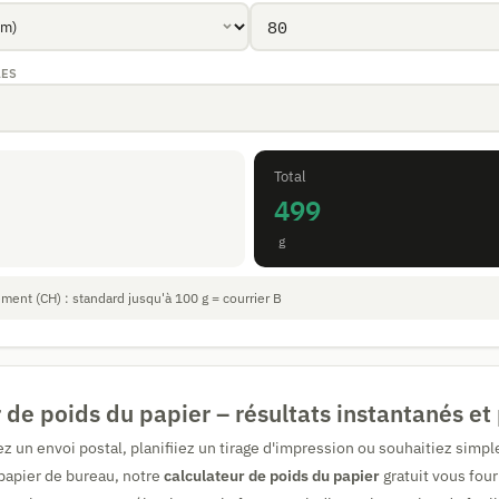
LES
Total
499
g
ment (CH) : standard jusqu'à 100 g = courrier B
 de poids du papier – résultats instantanés et
z un envoi postal, planifiiez un tirage d'impression ou souhaitiez simp
 papier de bureau, notre
calculateur de poids du papier
gratuit vous fou