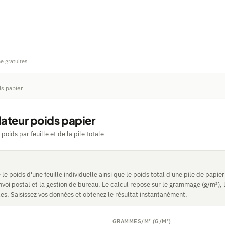
ne gratuites
ds papier
lateur poids papier
 poids par feuille et de la pile totale
e le poids d'une feuille individuelle ainsi que le poids total d'une pile de papi
envoi postal et la gestion de bureau. Le calcul repose sur le grammage (g/m²), l
es. Saisissez vos données et obtenez le résultat instantanément.
GRAMMES/M² (G/M²)