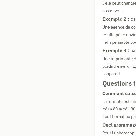
Cela peut changer
vos envois.
Exemple 2 : es
Une agence de co
feuille pèse envi
indispensable pour
Exemple 3 : ca
Une imprimante de
poids d'environ 1
l'appareil.
Questions 
Comment calcul
La formule est si
m²) à 80 g/m² : 8
quel format ou g
Quel grammage 
Pour la photocopi