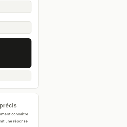
 précis
lement connaître
rnit une réponse