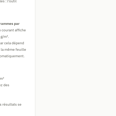
s : l'outil
rammes par
 courant affiche
 g/m².
 car cela dépend
 la même feuille
utomatiquement.
/m²
ez des
es résultats se