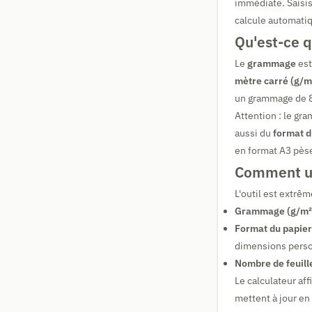
immédiate. Saisis
calcule automati
Qu'est-ce 
Le
grammage
est
mètre carré (g/m
un grammage de 80
Attention : le gra
aussi du
format d
en format A3 pès
Comment uti
L'outil est extrêm
Grammage (g/m²)
Format du papier
dimensions pers
Nombre de feuille
Le calculateur af
mettent à jour en