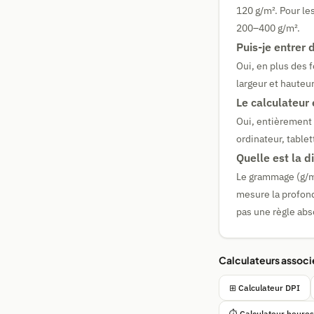
120 g/m². Pour les
200–400 g/m².
Puis-je entrer
Oui, en plus des f
largeur et hauteu
Le calculateur e
Oui, entièrement 
ordinateur, table
Quelle est la 
Le grammage (g/m²
mesure la profond
pas une règle abso
Calculateurs associ
⊞ Calculateur DPI
⏱️ Calculateur heures 