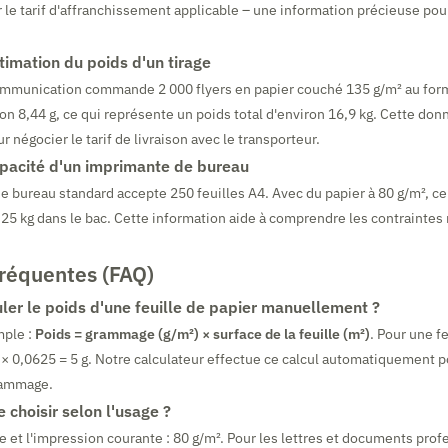
 le tarif d'affranchissement applicable – une information précieuse po
timation du poids d'un tirage
mmunication commande 2 000 flyers en papier couché 135 g/m² au for
ron 8,44 g, ce qui représente un poids total d'environ 16,9 kg. Cette don
 négocier le tarif de livraison avec le transporteur.
pacité d'un imprimante de bureau
 bureau standard accepte 250 feuilles A4. Avec du papier à 80 g/m², ce
,25 kg dans le bac. Cette information aide à comprendre les contrainte
fréquentes (FAQ)
er le poids d'une feuille de papier manuellement ?
mple :
Poids = grammage (g/m²) × surface de la feuille (m²)
. Pour une f
0 × 0,0625 = 5 g. Notre calculateur effectue ce calcul automatiquement 
rammage.
choisir selon l'usage ?
e et l'impression courante : 80 g/m². Pour les lettres et documents prof