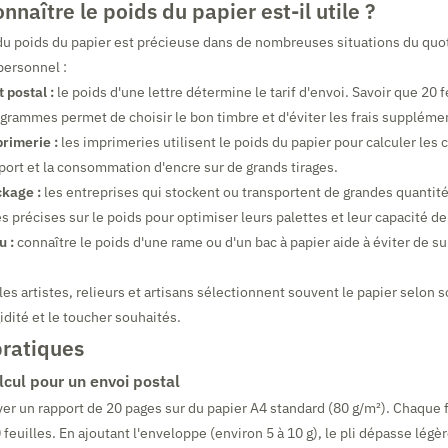
nnaître le poids du papier est-il utile ?
u poids du papier est précieuse dans de nombreuses situations du quo
personnel :
 postal :
le poids d'une lettre détermine le tarif d'envoi. Savoir que 20 f
grammes permet de choisir le bon timbre et d'éviter les frais suppléme
primerie :
les imprimeries utilisent le poids du papier pour calculer les 
sport et la consommation d'encre sur de grands tirages.
ckage :
les entreprises qui stockent ou transportent de grandes quantité
 précises sur le poids pour optimiser leurs palettes et leur capacité de
u :
connaître le poids d'une rame ou d'un bac à papier aide à éviter de su
les artistes, relieurs et artisans sélectionnent souvent le papier selon
gidité et le toucher souhaités.
ratiques
lcul pour un envoi postal
r un rapport de 20 pages sur du papier A4 standard (80 g/m²). Chaque f
 feuilles. En ajoutant l'enveloppe (environ 5 à 10 g), le pli dépasse lég