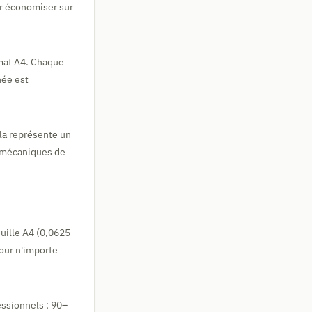
ur économiser sur
mat A4. Chaque
née est
la représente un
s mécaniques de
euille A4 (0,0625
pour n'importe
essionnels : 90–