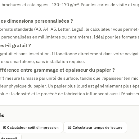
 brochures et catalogues : 130–170 g/m². Pour les cartes de visite et sup
 des dimensions personnalisées ?
ormats standards (A3, A4, A5, Letter, Legal), le calculateur vous permet 
r personnalisées en millimètres ou centimètres. Idéal pour les formats 
st-il gratuit ?
gratuit et sans inscription. Il fonctionne directement dans votre navigat
tte ou smartphone, sans installation requise.
différence entre grammage et épaisseur du papier ?
) mesure la masse par unité de surface, tandis que l'épaisseur (en mi
eur physique du papier. Un papier plus lourd est généralement plus épa
lue : la densité et le procédé de fabrication influencent aussi l'épaisse
és
⊠ Calculateur coût d'impression
📖 Calculateur temps de lecture
de travail