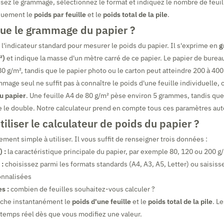
sez le grammage, sélectionnez le format et indiquez le nombre de feuille
quement le
poids par feuille
et le
poids total de la pile
.
que le grammage du papier ?
 l'indicateur standard pour mesurer le poids du papier. Il s'exprime en
g
²)
et indique la masse d'un mètre carré de ce papier. Le papier de bureau
 g/m², tandis que le papier photo ou le carton peut atteindre 200 à 400
mmage seul ne suffit pas à connaître le poids d'une feuille individuelle,
u papier
. Une feuille A4 de 80 g/m² pèse environ 5 grammes, tandis que
e le double. Notre calculateur prend en compte tous ces paramètres a
liser le calculateur de poids du papier ?
ement simple à utiliser. Il vous suffit de renseigner trois données :
 :
la caractéristique principale du papier, par exemple 80, 120 ou 200 g
 :
choisissez parmi les formats standards (A4, A3, A5, Letter) ou saisiss
onnalisées
s :
combien de feuilles souhaitez-vous calculer ?
fiche instantanément le
poids d'une feuille
et le
poids total de la pile
. L
 temps réel dès que vous modifiez une valeur.