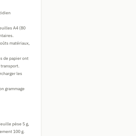
tidien
euilles A4 (80
ntaires.
coûts matériaux,
s de papier ont
 transport.
rcharger les
 son grammage
euille pèse 5 g,
èrement 100 g.