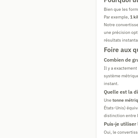
Bien que les form
Par exemple,
1 k
Notre convertisse
une précision opti
résultats instant
Foire aux q
Combien de gra
Il y a exactement
système métrique.
instant.
Quelle est la d
Une
tonne métri
États-Unis) équiva
distinction entre 
Puis-je utilise
Oui, le convertis