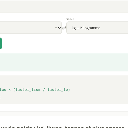
VERS
⇄
lue × (factor_from / factor_to)
g