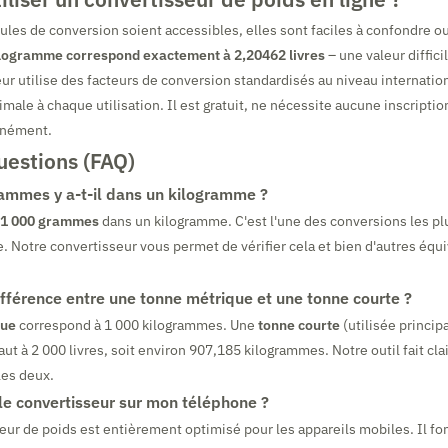
ules de conversion soient accessibles, elles sont faciles à confondre ou
ilogramme correspond exactement à 2,20462 livres
– une valeur diffic
ur utilise des facteurs de conversion standardisés au niveau internation
male à chaque utilisation. Il est gratuit, ne nécessite aucune inscription
anément.
uestions (FAQ)
mmes y a-t-il dans un kilogramme ?
1 000 grammes
dans un kilogramme. C'est l'une des conversions les pl
 Notre convertisseur vous permet de vérifier cela et bien d'autres équ
ifférence entre une tonne métrique et une tonne courte ?
que
correspond à 1 000 kilogrammes. Une
tonne courte
(utilisée princi
ut à 2 000 livres, soit environ 907,185 kilogrammes. Notre outil fait cla
les deux.
r le convertisseur sur mon téléphone ?
seur de poids est entièrement optimisé pour les appareils mobiles. Il f