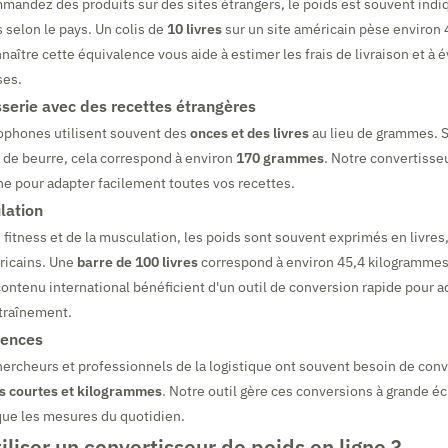
andez des produits sur des sites étrangers, le poids est souvent indi
s selon le pays. Un colis de
10 livres
sur un site américain pèse environ 
ître cette équivalence vous aide à estimer les frais de livraison et à év
ses.
sserie avec des recettes étrangères
lophones utilisent souvent des
onces et des livres
au lieu de grammes. S
de beurre, cela correspond à environ
170 grammes
. Notre convertisseu
ne pour adapter facilement toutes vos recettes.
lation
fitness et de la musculation, les poids sont souvent exprimés en livr
ricains. Une
barre de 100 livres
correspond à environ 45,4 kilogrammes.
tenu international bénéficient d'un outil de conversion rapide pour a
traînement.
iences
hercheurs et professionnels de la logistique ont souvent besoin de conv
s courtes et kilogrammes
. Notre outil gère ces conversions à grande éc
ue les mesures du quotidien.
iliser un convertisseur de poids en ligne ?