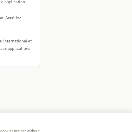
 d'application.
ion. Accédez
u international et
'aux applications
 cookies are set without