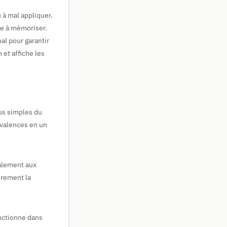
 à mal appliquer.
ile à mémoriser.
al pour garantir
 et affiche les
us simples du
ivalences en un
palement aux
irement la
onctionne dans