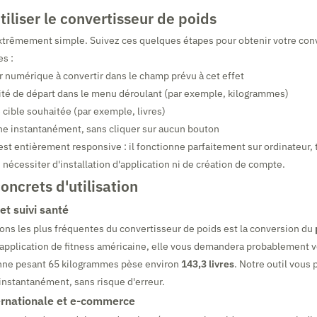
liser le convertisseur de poids
 extrêmement simple. Suivez ces quelques étapes pour obtenir votre con
s :
ur numérique à convertir dans le champ prévu à cet effet
ité de départ dans le menu déroulant (par exemple, kilogrammes)
 cible souhaitée (par exemple, livres)
iche instantanément, sans cliquer sur aucun bouton
est entièrement responsive : il fonctionne parfaitement sur ordinateur, 
nécessiter d'installation d'application ni de création de compte.
ncrets d'utilisation
et suivi santé
tions les plus fréquentes du convertisseur de poids est la conversion du
 application de fitness américaine, elle vous demandera probablement v
onne pesant 65 kilogrammes pèse environ
143,3 livres
. Notre outil vous 
instantanément, sans risque d'erreur.
ernationale et e-commerce