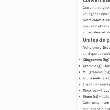
Convertisse
Que vous suiviez 
vous gériez des e
Notre
convertisse
précision et sans
votre valeur et ob
Unités de p
Notre convertisse
ainsi que des unit
Kilogramme (kg)
Gramme (g)
– idé
Milligramme (mg
Tonne métrique (
Livre (lb)
– unité 
Once (oz)
– fréqu
Stone (st)
– utili
Cette couverture 
quel que soit le c