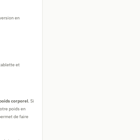
version en
tablette et
poids corporel
. Si
otre poids en
permet de faire