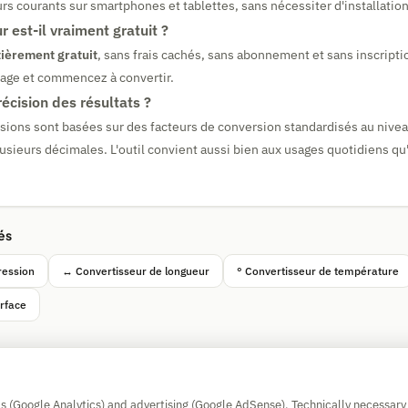
urs courants sur smartphones et tablettes, sans nécessiter d'installation
r est-il vraiment gratuit ?
tièrement gratuit
, sans frais cachés, sans abonnement et sans inscript
page et commencez à convertir.
récision des résultats ?
sions sont basées sur des facteurs de conversion standardisés au nivea
lusieurs décimales. L'outil convient aussi bien aux usages quotidiens qu
és
ression
↔ Convertisseur de longueur
° Convertisseur de température
urface
Simple Calculator
cs (Google Analytics) and advertising (Google AdSense). Technically necessary