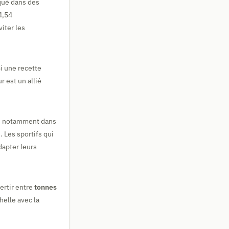
qué dans des
4,54
iter les
i une recette
r est un allié
es, notamment dans
 Les sportifs qui
dapter leurs
ertir entre
tonnes
helle avec la