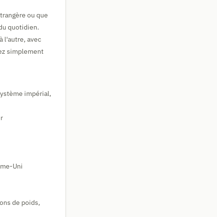
étrangère ou que
du quotidien.
 l'autre, avec
trez simplement
système impérial,
r
aume-Uni
ions de poids,