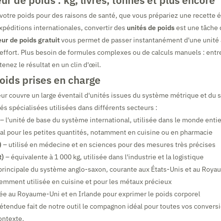
ur de poids : kg, livres, tonnes et plus encore
votre poids pour des raisons de santé, que vous prépariez une recette 
xpéditions internationales, convertir des
unités de poids
est une tâche 
ur de poids gratuit
vous permet de passer instantanément d'une unité à
 effort. Plus besoin de formules complexes ou de calculs manuels : en
tenez le résultat en un clin d'œil.
oids prises en charge
ur couvre un large éventail d'unités issues du système métrique et du 
és spécialisées utilisées dans différents secteurs :
– l'unité de base du système international, utilisée dans le monde entie
al pour les petites quantités, notamment en cuisine ou en pharmacie
)
– utilisé en médecine et en sciences pour des mesures très précises
t)
– équivalente à 1 000 kg, utilisée dans l'industrie et la logistique
principale du système anglo-saxon, courante aux États-Unis et au Roy
emment utilisée en cuisine et pour les métaux précieux
sée au Royaume-Uni et en Irlande pour exprimer le poids corporel
étendue fait de notre outil le compagnon idéal pour toutes vos convers
ontexte.