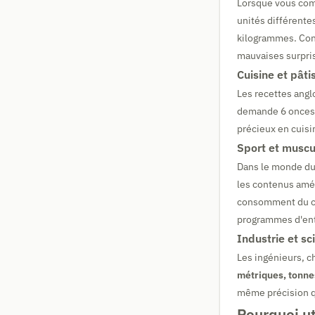
Lorsque vous comm
unités différente
kilogrammes. Conna
mauvaises surpri
Cuisine et pâti
Les recettes ang
demande 6 onces 
précieux en cuisi
Sport et muscu
Dans le monde du 
les contenus amé
consomment du con
programmes d'en
Industrie et sc
Les ingénieurs, c
métriques, tonne
même précision q
Pourquoi ut