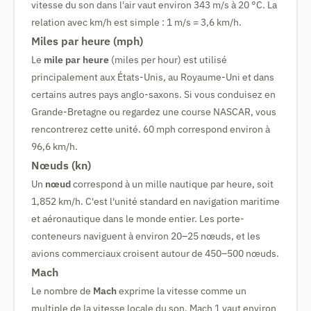
vitesse du son dans l'air vaut environ 343 m/s à 20 °C. La
relation avec km/h est simple : 1 m/s = 3,6 km/h.
Miles par heure (mph)
Le
mile par heure
(miles per hour) est utilisé
principalement aux États-Unis, au Royaume-Uni et dans
certains autres pays anglo-saxons. Si vous conduisez en
Grande-Bretagne ou regardez une course NASCAR, vous
rencontrerez cette unité. 60 mph correspond environ à
96,6 km/h.
Nœuds (kn)
Un
nœud
correspond à un mille nautique par heure, soit
1,852 km/h. C'est l'unité standard en navigation maritime
et aéronautique dans le monde entier. Les porte-
conteneurs naviguent à environ 20–25 nœuds, et les
avions commerciaux croisent autour de 450–500 nœuds.
Mach
Le nombre de
Mach
exprime la vitesse comme un
multiple de la vitesse locale du son. Mach 1 vaut environ