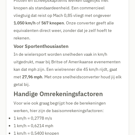
Piloten en scheepskapiteins werken dagelijks met
knopen als standaardeenheid. Een commercieel
vliegtuig dat reist op Mach 0,85 vliegt met ongeveer
1.050 km/h
of
567 knopen
. Onze converter geeft alle
equivalenten direct weer, zonder dat je zelf hoeft te
rekenen.
Voor Sportenthousiasten
In de wielersport worden snelheden vaak in km/h
uitgedrukt, maar bij Britse of Amerikaanse evenementen
kan dat mph zijn. Een wielrenner die 45 km/h rijdt, gaat
met
27,96 mph
. Met onze snelheidsconverter houd jij elk
getal bij.
Handige Omrekeningsfactoren
Voor wie ook graag begrijpt hoe de berekeningen
werken, hier zijn de basisomrekeningsfactoren:
1 km/h = 0,2778 m/s
1 km/h = 0,6214 mph
1 km/h = 0,5400 knopen