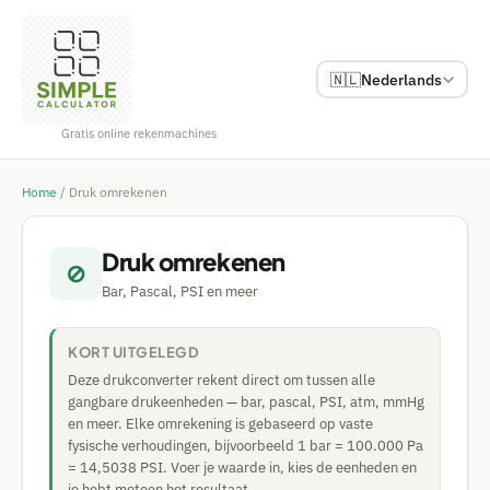
🇳🇱
Nederlands
Gratis online rekenmachines
Home
/
Druk omrekenen
Druk omrekenen
⊘
Bar, Pascal, PSI en meer
KORT UITGELEGD
Deze drukconverter rekent direct om tussen alle
gangbare drukeenheden — bar, pascal, PSI, atm, mmHg
en meer. Elke omrekening is gebaseerd op vaste
fysische verhoudingen, bijvoorbeeld 1 bar = 100.000 Pa
= 14,5038 PSI. Voer je waarde in, kies de eenheden en
je hebt meteen het resultaat.