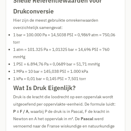
Snelle Referentiewaarden voor
Drukconversie
Hier zijn de meest gebruikte omrekenwaarden
overzichtelijk samengevat:
1 bar = 100.000 Pa = 14,5038 PSI = 0,9869 atm = 750,06
torr
1 atm = 101.325 Pa = 1,01325 bar = 14,696 PSI = 760
mmHg
1 PSI = 6.894,76 Pa = 0,0689 bar = 51,71 mmHg
1 MPa = 10 bar = 145,038 PSI = 1.000 kPa
1 kPa = 0,01 bar = 0,145 PSI = 7,501 torr
Wat Is Druk Eigenlijk?
Druk is de kracht die loodrecht op een oppervlak wordt
uitgeoefend per oppervlakte-eenheid. De formule luidt:
P = F / A
, waarbij P de druk is in Pascal, F de kracht in
Newton en A het oppervlak in m². De
Pascal
werd
vernoemd naar de Franse wiskundige en natuurkundige