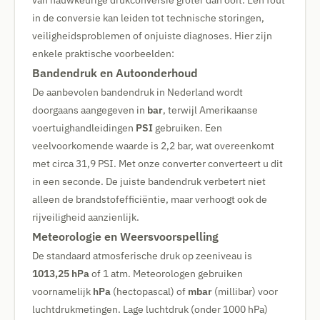
van nauwkeurige drukconversie groter dan ooit. Een fout
in de conversie kan leiden tot technische storingen,
veiligheidsproblemen of onjuiste diagnoses. Hier zijn
enkele praktische voorbeelden:
Bandendruk en Autoonderhoud
De aanbevolen bandendruk in Nederland wordt
doorgaans aangegeven in
bar
, terwijl Amerikaanse
voertuighandleidingen
PSI
gebruiken. Een
veelvoorkomende waarde is 2,2 bar, wat overeenkomt
met circa 31,9 PSI. Met onze converter converteert u dit
in een seconde. De juiste bandendruk verbetert niet
alleen de brandstofefficiëntie, maar verhoogt ook de
rijveiligheid aanzienlijk.
Meteorologie en Weersvoorspelling
De standaard atmosferische druk op zeeniveau is
1013,25 hPa
of 1 atm. Meteorologen gebruiken
voornamelijk
hPa
(hectopascal) of
mbar
(millibar) voor
luchtdrukmetingen. Lage luchtdruk (onder 1000 hPa)