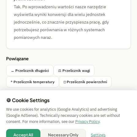
Tak. Po wprowadzeniu wartości nasze narzędzie
wyświetla wyniki konwersji dla wielu jednostek
jednocześnie, co znacznie przyspiesza pracę, gdy
potrzebujesz porównania w różnych systemach
pomiarowych naraz.
Powiązane
↔ Przelicznik długości
⚖ Przelicznik wagi
° Przelicznik temperatury
□ Przelicznik powierzchni
🍪 Cookie Settings
We use cookies for analytics (Google Analytics) and advertising
Simple Calculator
(Google AdSense). Technically necessary cookies are set without
Impressum
|
Privacy
|
Terms
|
🍪 Cookies
consent. For more information, see our
Privacy Policy
.
Bez gwarancji. © 2026 CAESS GmbH
💡 Suggest a calculator
Settings
Accept All
Necessary Only