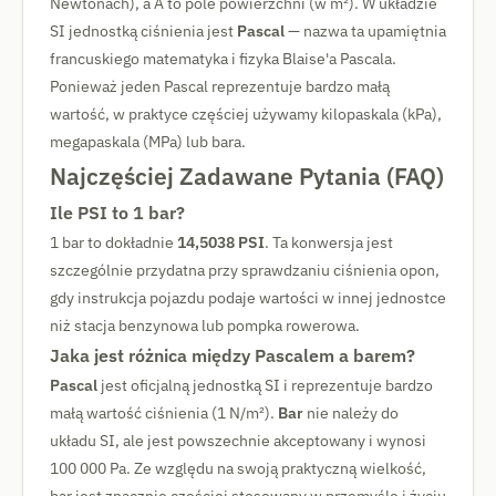
Newtonach), a A to pole powierzchni (w m²). W układzie
SI jednostką ciśnienia jest
Pascal
— nazwa ta upamiętnia
francuskiego matematyka i fizyka Blaise'a Pascala.
Ponieważ jeden Pascal reprezentuje bardzo małą
wartość, w praktyce częściej używamy kilopaskala (kPa),
megapaskala (MPa) lub bara.
Najczęściej Zadawane Pytania (FAQ)
Ile PSI to 1 bar?
1 bar to dokładnie
14,5038 PSI
. Ta konwersja jest
szczególnie przydatna przy sprawdzaniu ciśnienia opon,
gdy instrukcja pojazdu podaje wartości w innej jednostce
niż stacja benzynowa lub pompka rowerowa.
Jaka jest różnica między Pascalem a barem?
Pascal
jest oficjalną jednostką SI i reprezentuje bardzo
małą wartość ciśnienia (1 N/m²).
Bar
nie należy do
układu SI, ale jest powszechnie akceptowany i wynosi
100 000 Pa. Ze względu na swoją praktyczną wielkość,