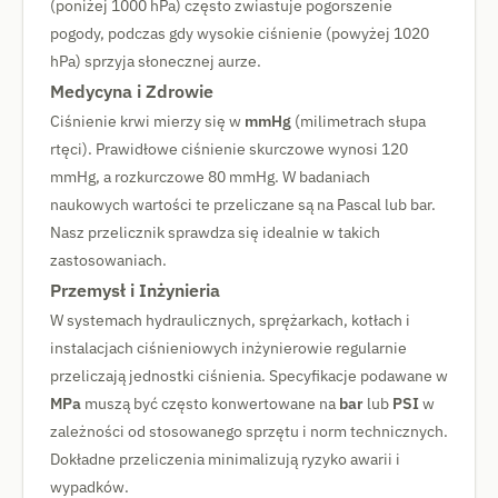
(poniżej 1000 hPa) często zwiastuje pogorszenie
pogody, podczas gdy wysokie ciśnienie (powyżej 1020
hPa) sprzyja słonecznej aurze.
Medycyna i Zdrowie
Ciśnienie krwi mierzy się w
mmHg
(milimetrach słupa
rtęci). Prawidłowe ciśnienie skurczowe wynosi 120
mmHg, a rozkurczowe 80 mmHg. W badaniach
naukowych wartości te przeliczane są na Pascal lub bar.
Nasz przelicznik sprawdza się idealnie w takich
zastosowaniach.
Przemysł i Inżynieria
W systemach hydraulicznych, sprężarkach, kotłach i
instalacjach ciśnieniowych inżynierowie regularnie
przeliczają jednostki ciśnienia. Specyfikacje podawane w
MPa
muszą być często konwertowane na
bar
lub
PSI
w
zależności od stosowanego sprzętu i norm technicznych.
Dokładne przeliczenia minimalizują ryzyko awarii i
wypadków.