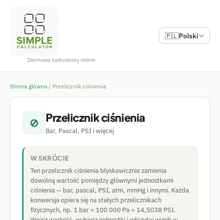
🇵🇱
Polski
Darmowe kalkulatory online
Strona główna
/
Przelicznik ciśnienia
Przelicznik ciśnienia
⊘
Bar, Pascal, PSI i więcej
W SKRÓCIE
Ten przelicznik ciśnienia błyskawicznie zamienia
dowolną wartość pomiędzy głównymi jednostkami
ciśnienia — bar, pascal, PSI, atm, mmHg i innymi. Każda
konwersja opiera się na stałych przelicznikach
fizycznych, np. 1 bar = 100 000 Pa = 14,5038 PSI.
Wpisz wartość, wybierz jednostki i odczytaj wynik w