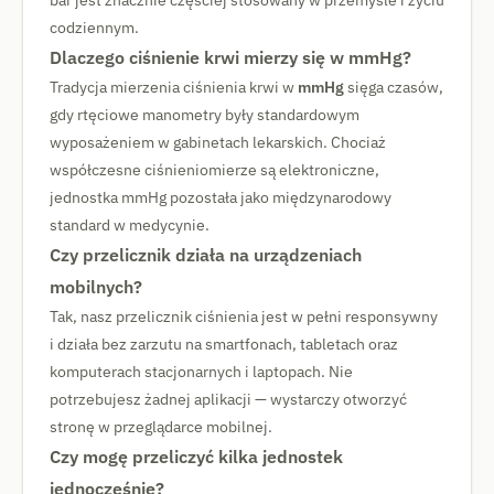
bar jest znacznie częściej stosowany w przemyśle i życiu
codziennym.
Dlaczego ciśnienie krwi mierzy się w mmHg?
Tradycja mierzenia ciśnienia krwi w
mmHg
sięga czasów,
gdy rtęciowe manometry były standardowym
wyposażeniem w gabinetach lekarskich. Chociaż
współczesne ciśnieniomierze są elektroniczne,
jednostka mmHg pozostała jako międzynarodowy
standard w medycynie.
Czy przelicznik działa na urządzeniach
mobilnych?
Tak, nasz przelicznik ciśnienia jest w pełni responsywny
i działa bez zarzutu na smartfonach, tabletach oraz
komputerach stacjonarnych i laptopach. Nie
potrzebujesz żadnej aplikacji — wystarczy otworzyć
stronę w przeglądarce mobilnej.
Czy mogę przeliczyć kilka jednostek
jednocześnie?