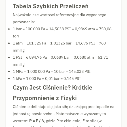
Tabela Szybkich Przeliczeń
Najważniejsze wartości referencyjne dla wygodnego
porównania:
1 bar = 100 000 Pa = 14,5038 PSI = 0,9869 atm = 750,06
torr
1 atm = 101 325 Pa = 1,01325 bar = 14,696 PSI = 760
mmHg
1 PSI = 6 894,76 Pa = 0,0689 bar = 0,0680 atm = 51,71
mmHg
1 MPa = 1 000 000 Pa = 10 bar = 145,038 PSI
1 kPa = 1 000 Pa = 0,01 bar = 0,145 PSI
Czym Jest Ciśnienie? Krótkie
Przypomnienie z Fizyki
Ciśnienie definiuje się jako siłę działającą prostopadle na
jednostkę powierzchni. Matematycznie wyrażamy to
wzorem:
P = F / A
, gdzie P to ciśnienie, F to siła (w