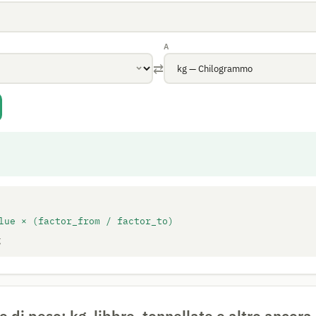
A
⇄
lue × (factor_from / factor_to)
g