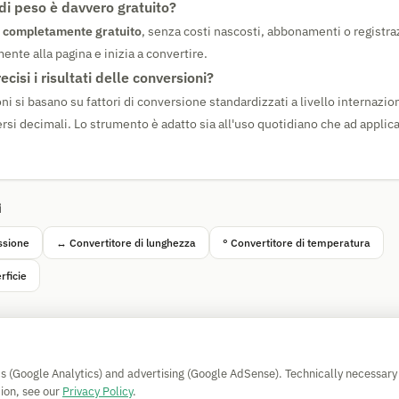
 di peso è davvero gratuito?
è
completamente gratuito
, senza costi nascosti, abbonamenti o registraz
nte alla pagina e inizia a convertire.
cisi i risultati delle conversioni?
ni si basano su fattori di conversione standardizzati a livello internazi
ersi decimali. Lo strumento è adatto sia all'uso quotidiano che ad applic
i
ssione
↔ Convertitore di lunghezza
° Convertitore di temperatura
rficie
Simple Calculator
cs (Google Analytics) and advertising (Google AdSense). Technically necessary
Impressum
|
Privacy
|
Terms
|
🍪 Cookies
ion, see our
Privacy Policy
.