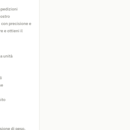
spedizioni
nostro
, con precisione e
 e ottieni il
 a unità
li
se
ito
sione di peso,