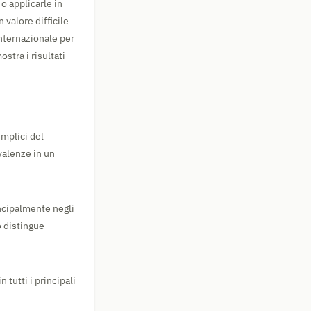
o applicarle in
 valore difficile
internazionale per
stra i risultati
emplici del
valenze in un
incipalmente negli
o distingue
 tutti i principali