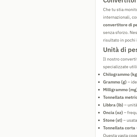
Convertitor
Che tu stia monit
internazionali, co
convertitore di p
senza sforzo. Nes
risultato in pochi 
Unità di pe
Il nostro converti
specializzate utili
Chilogrammo (kg
Grammo (g)
– ide
Milligrammo (mg
Tonnellata metric
Libbra (lb)
– unit
Oncia (oz)
– frequ
Stone (st)
– usata
Tonnellata corta
–
Questa vasta cope