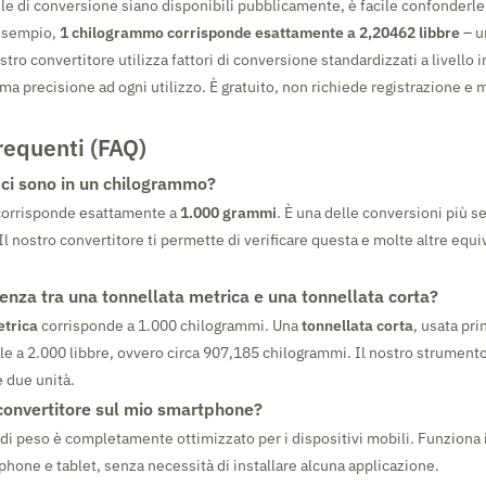
e di conversione siano disponibili pubblicamente, è facile confonderle 
esempio,
1 chilogrammo corrisponde esattamente a 2,20462 libbre
– un
ostro convertitore utilizza fattori di conversione standardizzati a livello 
ma precisione ad ogni utilizzo. È gratuito, non richiede registrazione e mo
equenti (FAQ)
ci sono in un chilogrammo?
orrisponde esattamente a
1.000 grammi
. È una delle conversioni più s
l nostro convertitore ti permette di verificare questa e molte altre equi
renza tra una tonnellata metrica e una tonnellata corta?
etrica
corrisponde a 1.000 chilogrammi. Una
tonnellata corta
, usata pr
vale a 2.000 libbre, ovvero circa 907,185 chilogrammi. Il nostro strument
e due unità.
 convertitore sul mio smartphone?
e di peso è completamente ottimizzato per i dispositivi mobili. Funziona in
hone e tablet, senza necessità di installare alcuna applicazione.