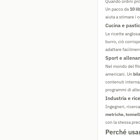
Quando ordini prod
Un pacco da
10 li
aiuta a stimare i 
Cucina e pastic
Le ricette anglo
burro, ciò corrisp
adattare facilment
Sport e allena
Nel mondo del fit
americani. Un
bil
contenuti interna
programmi di all
Industria e rice
Ingegneri, ricerca
metriche, tonnel
con la stessa pre
Perché usar