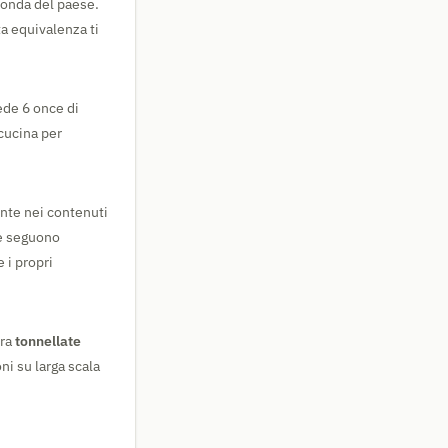
econda del paese.
a equivalenza ti
ede 6 once di
 cucina per
ente nei contenuti
he seguono
 i propri
tra
tonnellate
ni su larga scala