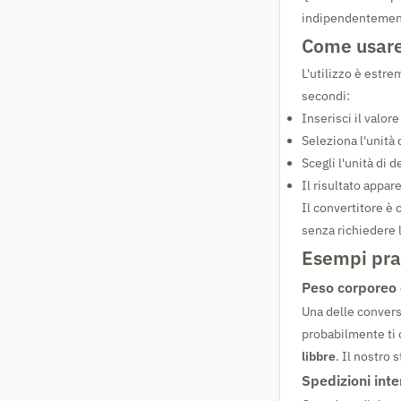
indipendentement
Come usare 
L'utilizzo è estr
secondi:
Inserisci il valo
Seleziona l'unità
Scegli l'unità di 
Il risultato appa
Il convertitore 
senza richiedere l
Esempi prat
Peso corporeo 
Una delle convers
probabilmente ti 
libbre
. Il nostro
Spedizioni int