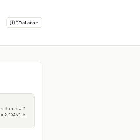
🇮🇹
Italiano
 altre unità. I
kg = 2,20462 lb.