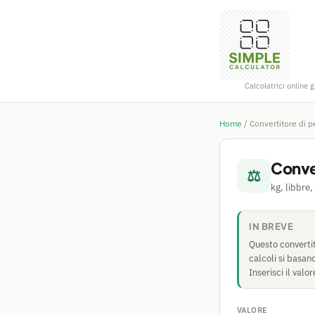
Calcolatrici online g
Home
/
Convertitore di 
Conve
⚖
kg, libbre,
IN BREVE
Questo convertit
calcoli si basan
Inserisci il valor
VALORE