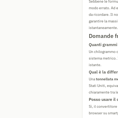
Sebbene le formul
modo errato. Ad 
da ricordare. Il n
garantire la massi
istantaneamente.
Domande fr
Quanti grammi 
Un chilogrammo c
sistema metrico. I
istante.
Qual è la diffe
Una
tonnellata m
Stati Uniti, equi
chiaramente tra l
Posso usare il
Sì, il convertitor
browser su smartp