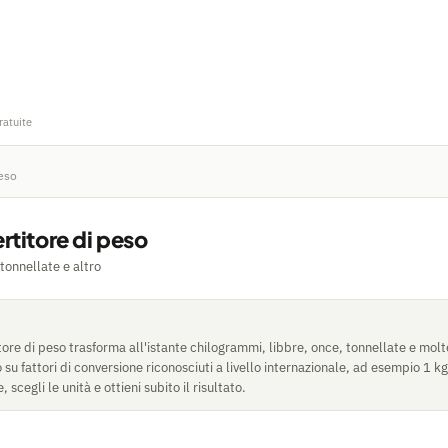
ratuite
peso
rtitore di peso
 tonnellate e altro
ore di peso trasforma all'istante chilogrammi, libbre, once, tonnellate e molte
o su fattori di conversione riconosciuti a livello internazionale, ad esempio 1 
e, scegli le unità e ottieni subito il risultato.