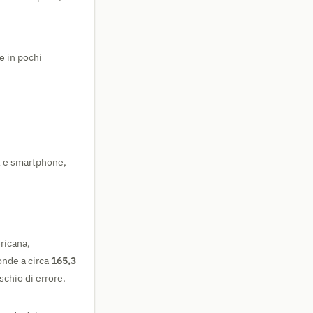
e in pochi
t e smartphone,
ericana,
onde a circa
165,3
schio di errore.