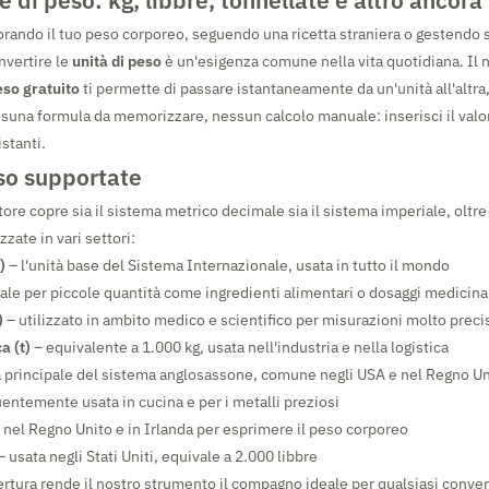
e di peso: kg, libbre, tonnellate e altro ancora
orando il tuo peso corporeo, seguendo una ricetta straniera o gestendo 
nvertire le
unità di peso
è un'esigenza comune nella vita quotidiana. Il 
eso gratuito
ti permette di passare istantaneamente da un'unità all'altra
suna formula da memorizzare, nessun calcolo manuale: inserisci il valore
istanti.
so supportate
tore copre sia il sistema metrico decimale sia il sistema imperiale, oltre
zzate in vari settori:
)
– l'unità base del Sistema Internazionale, usata in tutto il mondo
ale per piccole quantità come ingredienti alimentari o dosaggi medicina
)
– utilizzato in ambito medico e scientifico per misurazioni molto preci
a (t)
– equivalente a 1.000 kg, usata nell'industria e nella logistica
à principale del sistema anglosassone, comune negli USA e nel Regno Un
entemente usata in cucina e per i metalli preziosi
 nel Regno Unito e in Irlanda per esprimere il peso corporeo
 usata negli Stati Uniti, equivale a 2.000 libbre
rtura rende il nostro strumento il compagno ideale per qualsiasi conver