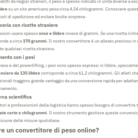
otti da negozi stranieri, il peso è spesso indicato in unità diverse a s
bbre
su un sito americano pesa circa 4,54 chilogrammi. Conoscere quest
costi di spedizione ed evitare brutte sorprese.
ceria con ricette straniere
sassoni usano spesso
once e libbre
invece di grammi. Se una ricetta richi
onde a circa
170 grammi
. Il nostro convertitore è un alleato prezioso in
e qualsiasi ricetta straniera.
mento con i pesi
ness e del powerlifting, i pesi sono spesso espressi in libbre, specialm
anciere da 135 libbre
corrisponde a circa 61,2 chilogrammi. Gli atleti c
zionali traggono grande vantaggio da una conversione rapida per adattare
enamento.
rca scientifica
tori e professionisti della logistica hanno spesso bisogno di convertire 
late corte e chilogrammi
. Il nostro strumento gestisce queste conversio
cisione delle misure quotidiane.
e un convertitore di peso online?