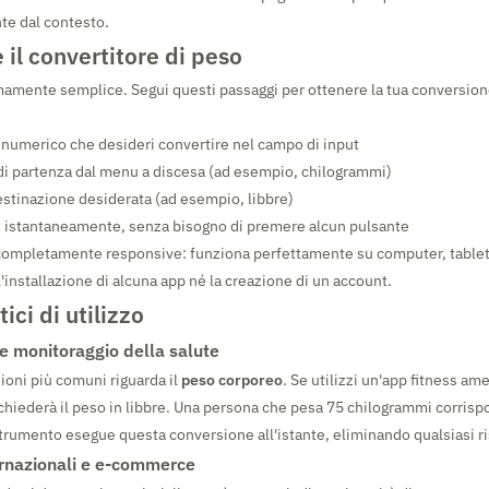
e dal contesto.
il convertitore di peso
emamente semplice. Segui questi passaggi per ottenere la tua conversion
re numerico che desideri convertire nel campo di input
 di partenza dal menu a discesa (ad esempio, chilogrammi)
destinazione desiderata (ad esempio, libbre)
re istantaneamente, senza bisogno di premere alcun pulsante
è completamente responsive: funziona perfettamente su computer, table
'installazione di alcuna app né la creazione di un account.
ici di utilizzo
e monitoraggio della salute
ioni più comuni riguarda il
peso corporeo
. Se utilizzi un'app fitness am
chiederà il peso in libbre. Una persona che pesa 75 chilogrammi corrisp
 strumento esegue questa conversione all'istante, eliminando qualsiasi ri
ernazionali e e-commerce