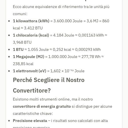
Ecco alcune equivalenze di riferimento tra le unità più
comuni:
1 kilowattora (kWh)
= 3.600.000 Joule = 3,6 MJ = 860
kcal ≈ 3.412 BTU
1 chilocaloria (kcal)
= 4.184 Joule ≈ 0,001163 kWh ≈
3,968 BTU
1 BTU
≈ 1.055 Joule ≈ 0,252 kcal ≈ 0,000293 kWh
1 Megajoule (MJ)
= 1.000.000 Joule ≈ 277,78 Wh ≈
238,85 kcal
1 elettronvolt (eV)
= 1,602 × 10⁻¹⁹ Joule
Perché Scegliere il Nostro
Convertitore?
Esistono molti strumenti online, ma il nostro
convertitore di energia gratuito
si distingue per alcune
caratteristiche chiave:
Precisione elevata
– i risultati sono calcolati con alta
precisione numerica