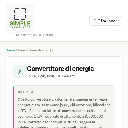
🇮🇹
Italiano
Calcolatrici online gratuite
Home
/
Convertitore di energia
Convertitore di energia
⚡
Joule, kWh, kcal, BTU e altro
IN BREVE
Questo convertitore trasforma istantaneamente i valori
energetici tra unità come joule, chilowattora, kilocalorie
e BTU. Si basa su fattori di conversione fisici fissi — ad
esempio, 1 kWh equivale esattamente a 3.600.000
joule. Perfetto per i compiti di fisica, leggere le
etichette alimentari o capire la bolletta dell'energia.