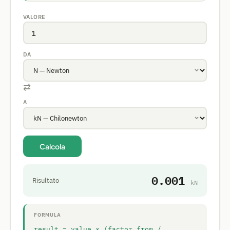
VALORE
DA
⇄
A
Calcola
0.001
Risultato
kN
FORMULA
result = value × (factor_from /