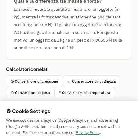
Qual è la differenza tra massa e forza?
La massa misura la quantità di materia di un oggetto (in
kg), mentre la forza descrive un'azione che può causare
accelerazione (in N). Il peso di un oggetto è una forza: è
l'attrazione gravitazionale sulla sua massa. Per questo
motivo, un oggetto da 1 kg ha un peso di 9,80665 N sulla
superficie terrestre, non di 1 N.
Calcolatori correlati
⊘ Convertitore di pressione
↔ Convertitore di lunghezza
⚖ Convertitore di peso
° Convertitore di temperatura
🍪 Cookie Settings
We use cookies for analytics (Google Analytics) and advertising
Simple Calculator
(Google AdSense). Technically necessary cookies are set without
Impressum
|
Privacy
|
Terms
|
🍪 Cookies
consent. For more information, see our
Privacy Policy
.
Senza garanzia. © 2026 CAESS GmbH