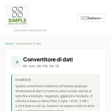
🇮🇹
Italiano
Calcolatrici online gratuite
Home
/
Convertitore di dati
Convertitore di dati
≡
Bit, byte, KB, MB, GB, TB
IN BREVE
Questo convertitore trasforma all'istante qualsiasi
dimensione di dati tra tutte le unità comuni, dal bit al
byte fino a kilobyte, megabyte, gigabyte e terabyte. Il
calcolo si basa su fattori fissi: 1 byte = 8 bit, 1 KB =
1.024 byte e così via. Inserisci un valore e tutte le altre
unità si aggiornano in tempo reale.