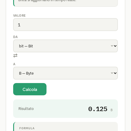
VALORE
DA
⇄
A
Calcola
0.125
Risultato
B
FORMULA