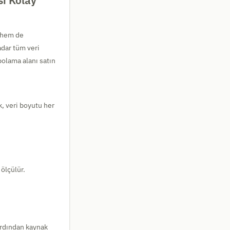
sı Kolay
r hem de
adar tüm veri
polama alanı satın
k, veri boyutu her
 ölçülür.
 ardından kaynak