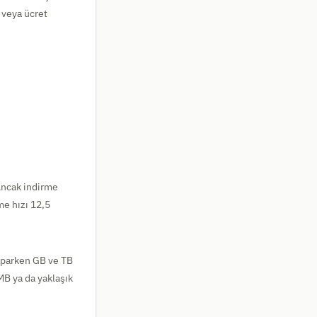
 veya ücret
 Ancak indirme
me hızı 12,5
aparken GB ve TB
MB ya da yaklaşık