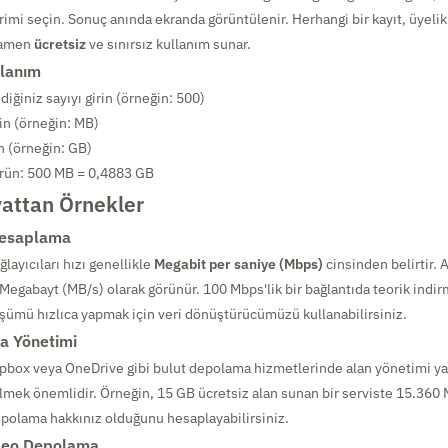
rimi seçin. Sonuç anında ekranda görüntülenir. Herhangi bir kayıt, üyelik
mamen
ücretsiz
ve sınırsız kullanım sunar.
lanım
iğiniz sayıyı girin (örneğin: 500)
in (örneğin: MB)
n (örneğin: GB)
rün: 500 MB = 0,4883 GB
attan Örnekler
Hesaplama
ğlayıcıları hızı genellikle
Megabit per saniye (Mbps)
cinsinden belirtir.
 Megabayt (MB/s) olarak görünür. 100 Mbps'lik bir bağlantıda teorik indir
şümü hızlıca yapmak için veri dönüştürücümüzü kullanabilirsiniz.
a Yönetimi
opbox veya OneDrive gibi bulut depolama hizmetlerinde alan yönetimi y
bilmek önemlidir. Örneğin, 15 GB ücretsiz alan sunan bir serviste 15.360 
polama hakkınız olduğunu hesaplayabilirsiniz.
ideo Depolama