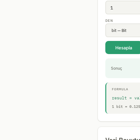
DEN
Hesapla
Sonuç
FORMULA
result = va
1 bit = 0.12