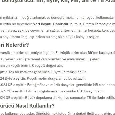
 Dönüştürücü: Bit, Byte, KB, MB, GB ve TB Ara
eri miktarlarını doğru anlamak ve dönüştürmek, hem bireysel kullanıcıla
n kritik bir beceridir.
Veri Boyutu Dönüştürücümüz
, Bit'ten Terabayt'a k
 ve hatasız şekilde çevirmenizi sağlar. İnternet hızınızı hesaplarken, de
a boyutlarını karşılaştırırken bu araç size büyük kolaylık sağlar.
eri Nelerdir?
iyerarşik bir birim sistemiyle ölçülür. En küçük birim olan
Bit
'ten başlayara
eviyeye çıkar. İşte temel veri birimleri ve aralarındaki ilişkiler:
inin en küçük birimi. 0 veya 1 değeri alır.
şittir. Tek bir karakter genellikle 1 Byte ile temsil edilir.
24 Byte'a eşittir. Küçük metin dosyaları bu boyuttadır.
.024 KB'a eşittir. Fotoğraflar ve müzik dosyaları genellikle MB cinsinden
024 MB'a eşittir. Filmler, uygulamalar ve oyunlar GB düzeyindedir.
24 GB'a eşittir. Büyük depolama diskleri ve sunucular TB ile ifade edilir.
ürücü Nasıl Kullanılır?
e kullanıcı dostudur. Dönüştürmek istediğiniz değeri ilgili alana girin,