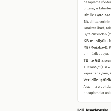
hesaplama yöntemi
bilgisayar bilimle
Bit ile Byte ar
Bit
, dijital verini
karakter (harf, ra
Byte cinsinden (MB
KB mı büyük, 
MB (Megabayt)
, 
bir müzik dosyası
TB ile GB arası
1 Terabayt (TB) =
kapasitedeyken, k
Veri dönüştürüc
Aracımız web taba
hesaplamalar anlı
İlgili Hesaplayıcılar