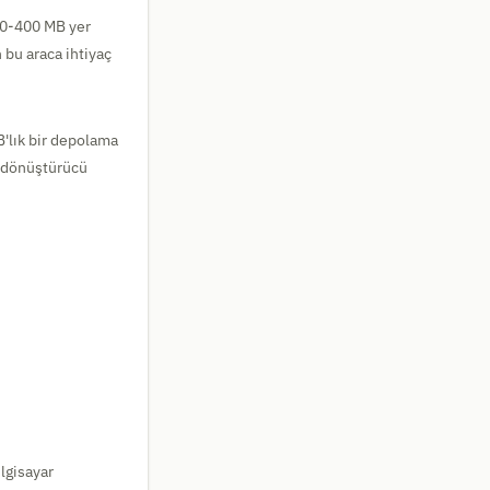
300-400 MB yer
 bu araca ihtiyaç
B'lık bir depolama
u dönüştürücü
ilgisayar