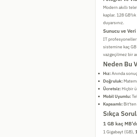
Modern akıllı tel
kaplar. 128 GB'lık
duyarsınız.
Sunucu ve Veri
IT profesyonelleri
sistemine kaç GB 
vazgeçilmez bir ar
Neden Bu V
Hız:
Anında sonuç
Doğruluk:
Matemat
Ücretsiz:
Hiçbir ü
Mobil Uyumlu:
Tel
Kapsamlı:
Bit'ten
Sıkça Sorul
1 GB kaç MB'dı
1 Gigabayt (GB),