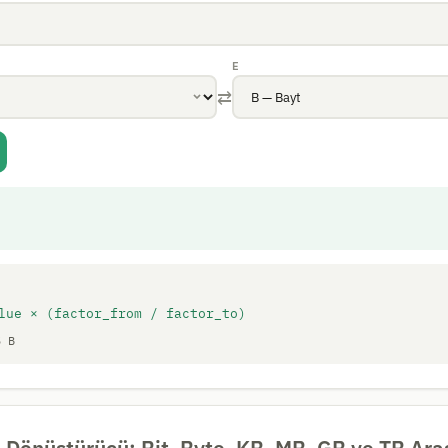
E
⇄
lue × (factor_from / factor_to)
5 B