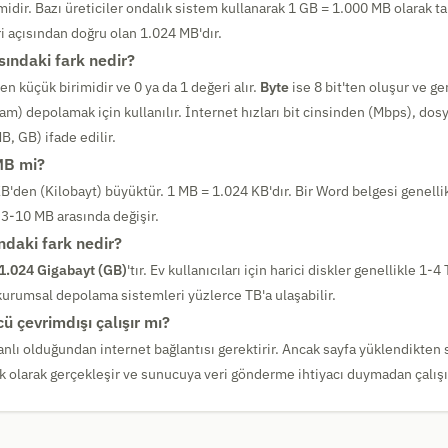
dir. Bazı üreticiler ondalık sistem kullanarak 1 GB = 1.000 MB olarak t
ri açısından doğru olan 1.024 MB'dır.
asındaki fark nedir?
n en küçük birimidir ve 0 ya da 1 değeri alır.
Byte
ise 8 bit'ten oluşur ve gen
kam) depolamak için kullanılır. İnternet hızları bit cinsinden (Mbps), dosy
, GB) ifade edilir.
MB mi?
KB'den (Kilobayt) büyüktür. 1 MB = 1.024 KB'dır. Bir Word belgesi genelli
 3-10 MB arasında değişir.
ndaki fark nedir?
1.024 Gigabayt (GB)
'tır. Ev kullanıcıları için harici diskler genellikle 1-4
urumsal depolama sistemleri yüzlerce TB'a ulaşabilir.
ü çevrimdışı çalışır mı?
nlı olduğundan internet bağlantısı gerektirir. Ancak sayfa yüklendikten 
k olarak gerçekleşir ve sunucuya veri gönderme ihtiyacı duymadan çalışı