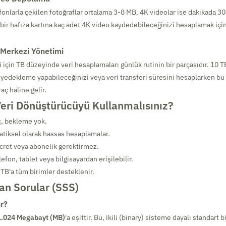
efonlarla çekilen fotoğraflar ortalama 3-8 MB, 4K videolar ise dakikada 
 bir hafıza kartına kaç adet 4K video kaydedebileceğinizi hesaplamak için
 Merkezi Yönetimi
 için TB düzeyinde veri hesaplamaları günlük rutinin bir parçasıdır. 10 T
yedekleme yapabileceğinizi veya veri transferi süresini hesaplarken b
aç haline gelir.
eri Dönüştürücüyü Kullanmalısınız?
, bekleme yok.
iksel olarak hassas hesaplamalar.
cret veya abonelik gerektirmez.
efon, tablet veya bilgisayardan erişilebilir.
 TB'a tüm birimler desteklenir.
an Sorular (SSS)
r?
1.024 Megabayt (MB)
'a eşittir. Bu, ikili (binary) sisteme dayalı standart b