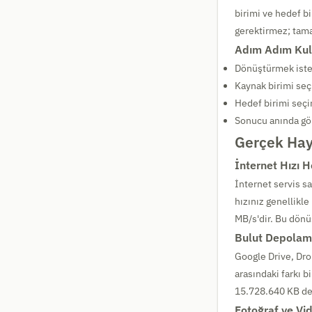
birimi ve hedef bi
gerektirmez; ta
Adım Adım Kul
Dönüştürmek isted
Kaynak birimi seç
Hedef birimi seçi
Sonucu anında gö
Gerçek Hay
İnternet Hızı 
İnternet servis sa
hızınız genellikle
MB/s'dir. Bu dönü
Bulut Depolam
Google Drive, Dr
arasındaki farkı 
15.728.640 KB de
Fotoğraf ve V