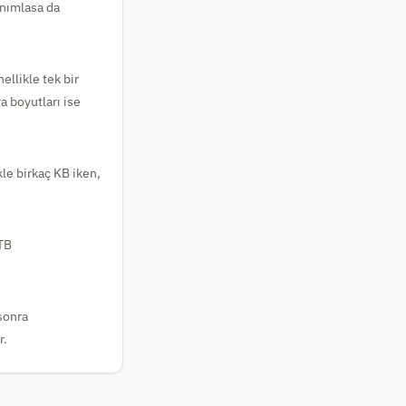
anımlasa da
ellikle tek bir
a boyutları ise
kle birkaç KB iken,
 TB
sonra
r.