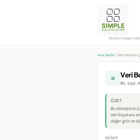
Ücretsiz hesap maki
Ana Sayfa
/
Veri Boyutu Ç
Veri B
≡
Bit, bayt,
ÖZET
Bu dönüştürücü,
veri boyutunu an
değer girin ve d
DEĞER