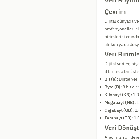
Veri Boyutu
Çevrim
Dijital dünyada v
profesyoneller içi
birimlerini anında
alırken ya da dosy
Veri Biriml
Dijital veriler, h
8 birimde bir üst s
Bit (b):
Dijital ver
Byte (B):
8 bit'e e
Kilobayt (KB):
1.0
Megabayt (MB):
1
Gigabayt (GB):
1.
Terabayt (TB):
1.0
Veri Dönüşt
Aracımız son derec