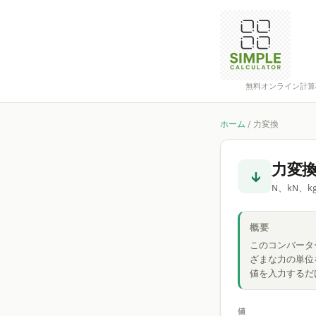
無料オンライン計算
ホーム
/
力変換
力変
↓
N、kN、kg
概要
このコンバータ
ざまな力の単位
値を入力するだ
値