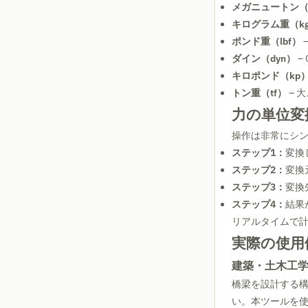
メガニュートン（
キログラム重（kg
ポンド重（lbf）
–
ダイン（dyn）
– 
キロポンド（kp
トン重（tf）
– 
力の単位変
操作は非常にシ
ステップ1：
変換
ステップ2：
変換
ステップ3：
変換
ステップ4：
結果
リアルタイムで
実際の使用
建築・土木工
橋梁を設計する構
い。本ツールを