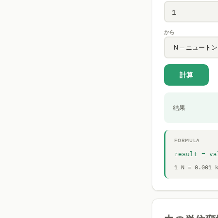
から
計算
結果
FORMULA
result = va
1 N = 0.001 