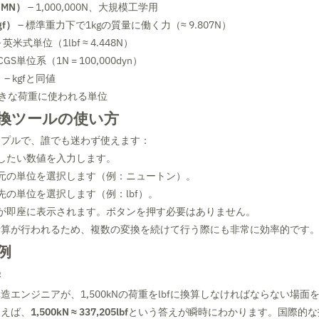
MN）
– 1,000,000N、大規模工学用
f）
– 標準重力下で1kgの質量に働く力（≈ 9.807N）
 英米式単位（1lbf ≈ 4.448N）
CGS単位系（1N = 100,000dyn）
）
– kgfと同値
大きな荷重に使われる単位
換ツールの使い方
ンプルで、誰でも迷わず使えます：
したい数値を入力します。
元の単位を選択します（例：ニュートン）。
先の単位を選択します（例：lbf）。
が即座に表示されます。ボタンを押す必要はありません。
計算が行われるため、複数の変換を続けて行う際にも非常に効率的です
例
学
造エンジニアが、1,500kNの荷重をlbfに換算しなければならない場面
使えば、
1,500kN ≈ 337,205lbf
という答えが瞬時にわかります。国際的な