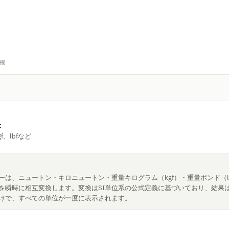
機
換
f、lbfなど
ーは、ニュートン・キロニュートン・重量キログラム（kgf）・重量ポンド（l
を瞬時に相互変換します。変換はSI単位系の公式定義に基づいており、結果
けで、すべての単位が一度に表示されます。