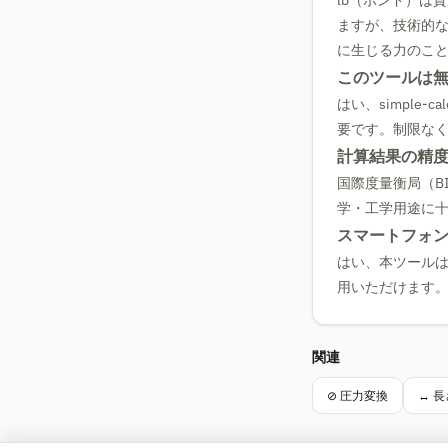
lb（ポンド）は
ますが、技術的
に生じる力のこ
このツールは
はい、simple-calc
要です。制限な
計算結果の精
国際度量衡局（B
学・工学用途に
スマートフォ
はい、本ツール
用いただけます
関連
⊘ 圧力変換
↔ 