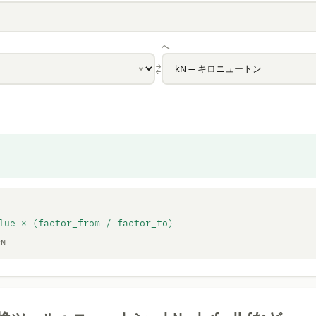
へ
⇄
lue × (factor_from / factor_to)
kN