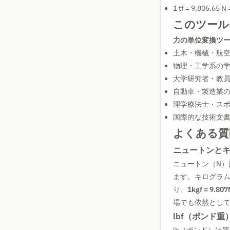
1 tf = 9,806.65 N 
このツール
力の単位変換ツ
土木・機械・航
物理・工学系の
大学研究者・教
自動車・製造業
理学療法士・ス
国際的な技術文
よくある質
ニュートンとキ
ニュートン（N）
ます。キログラム重
り、
1kgf = 9.807
場でも依然とし
lbf（ポンド