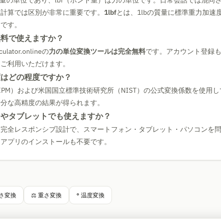
質量の単位であり、lbf（ポンド重）は力の単位です。日常会話では混同
な計算では区別が非常に重要です。
1lbf
とは、1lbの質量に標準重力加速
とです。
無料で使えますか？
ulator.onlineの
力の単位変換ツールは完全無料
です。アカウント登録
くご利用いただけます。
度はどの程度ですか？
IPM）および米国国立標準技術研究所（NIST）の公式変換係数を使用
十分な高精度の結果が得られます。
ンやタブレットでも使えますか？
は完全レスポンシブ設計で、スマートフォン・タブレット・パソコンを
。アプリのインストールも不要です。
長さ変換
⚖ 重さ変換
° 温度変換