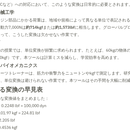
eやAISCなど）への対応において、このような変換は日常的に必要とされます
機械工学
ンジン部品にかかる荷重は、地域や規格によって異なる単位で表記され
力7,000Nは
約714kgf
または
約1,573lbf
に相当します。グローバルプ
とって、こうした変換は欠かせない作業です。
育
の授業では、単位変換が頻繁に求められます。たとえば、60kgの物体
60kgf）です。本ツールは計算ミスを減らし、学習効率を高めます。
・バイオメカニクス
ーツトレーナーは、筋力や衝撃力をニュートンやkgfで測定します。研
際、単位変換は避けられない作業です。本ツールはその手間を大幅に削
る変換の早見表
要な変換値をまとめました：
= 0.2248 lbf = 100,000 dyn
101.97 kgf = 224.81 lbf
2.205 lbf
0.4536 kgf