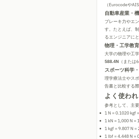
（Eurocod
自動車産業・
ブレーキ力やエ
す。たとえば、制動
るエンジニアに
物理・工学教
大学の物理や工学
588.4N
（または
スポーツ科学
理学療法士やスポ
告書と比較する
よく使われ
参考として、主
1 N = 0.1020 kgf 
1 kN = 1,000 N = 
1 kgf = 9.807 N = 
1 lbf = 4.448 N = 