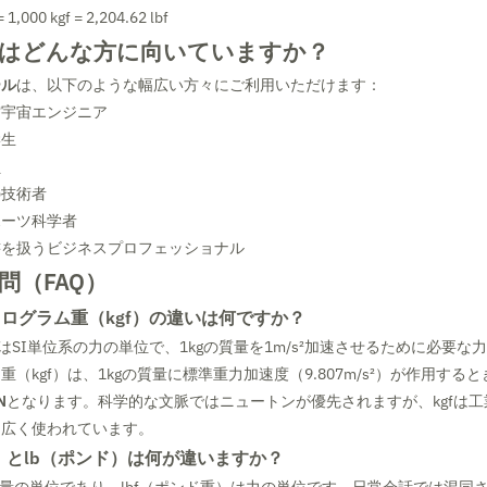
= 1,000 kgf = 2,204.62 lbf
はどんな方に向いていますか？
ール
は、以下のような幅広い方々にご利用いただけます：
空宇宙エンジニア
学生
員
の技術者
ポーツ科学者
書を扱うビジネスプロフェッショナル
問（FAQ）
ログラム重（kgf）の違いは何ですか？
はSI単位系の力の単位で、1kgの質量を1m/s²加速させるために必要な
（kgf）は、1kgの質量に標準重力加速度（9.807m/s²）が作用する
N
となります。科学的な文脈ではニュートンが優先されますが、kgfは
て広く使われています。
重）とlb（ポンド）は何が違いますか？