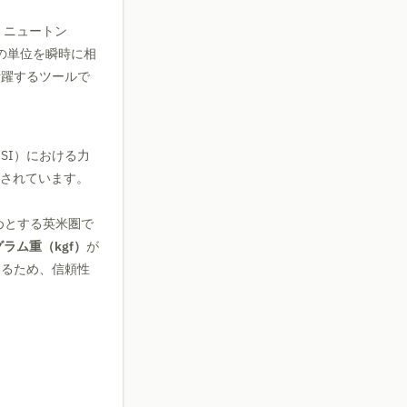
、ニュートン
力の単位を瞬時に相
活躍するツールで
SI）における力
義されています。
めとする英米圏で
ラム重（kgf）
が
あるため、信頼性