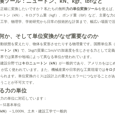
ツール：ニュートン、kN、kgf、lbfなど
正確に変換したいですか？ 私たちの無料
力の単位変換ツール
を使えば
ートン（kN）、キログラム重（kgf）、ポンド重（lbf）など、主要な
。工学、物理学、学術研究から日常の技術的な計算まで、幅広い場面で
何か、そして単位変換がなぜ重要なのか
動状態を変えたり、物体を変形させたりする物理量です。国際単位系（
ートン（N）
で、1kgの質量に1m/s²の加速度を生じさせる力として定
世界では業界や地域によって異なる単位が使われています。
・建設分野では
キロニュートン（kN）
が一般的であり、アメリカをはじ
）
が広く使われています。また、機械産業や日常的な工業現場では
キログ
いられます。単位変換のミスは設計上の重大なエラーにつながることが
使うことが不可欠です。
る力の単位
の力の単位に対応しています：
– SI基本単位
kN）
– 1,000N、土木・建設工学で一般的