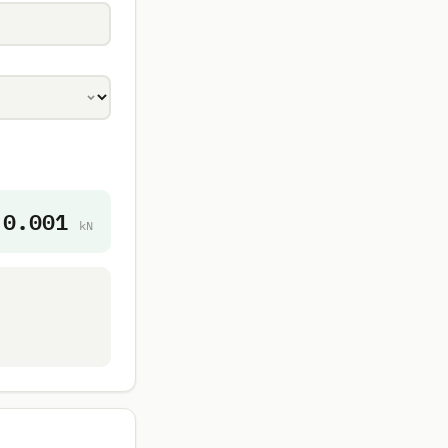
0.001
kN