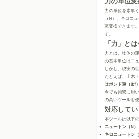
力の単位変換
力の単位を素早く
（N）、キロニュ
互変換できます
す。
「力」とは
力とは、物体の運
の基本単位は
ニュ
しかし、現実の
たとえば、土木
は
ポンド重（lbf
今でも頻繁に用
の高いツールを
対応してい
本ツールは以下
ニュートン（N）
キロニュートン（