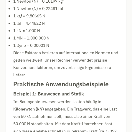
1 Newton (N) = 0,10197 kgf
1 Newton (N) = 0,22481 lbf
1 kgf = 9,80665 N
1 lbf = 4,44822 N
1 kN = 1.000 N
1 MN = 1.000.000 N
1 Dyne = 0,00001 N
Diese Faktoren basieren auf internationalen Normen und
gelten weltweit. Unser Rechner verwendet präzise
Konversionsfaktoren, um zuverlässige Ergebnisse zu
liefern.
Praktische Anwendungsbeispiele
Beispiel 1: Bauwesen und Statik
Im Bauingenieurwesen werden Lasten häufig in
Kilonewton (kN)
angegeben. Ein Tragwerk, das eine Last
von 50 kN aufnehmen soll, muss also einer Kraft von
50.000 N standhalten. Mit dem Kraft-Umrechner lässt
sich diese Angabe schnell in Kilogramm-Kraft (ca. 5.097