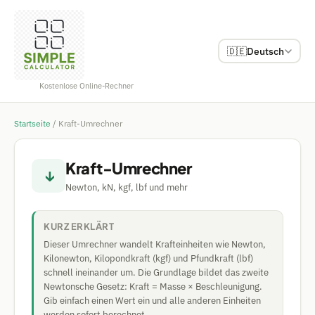
🇩🇪
Deutsch
Kostenlose Online-Rechner
Startseite
/
Kraft-Umrechner
Kraft-Umrechner
↓
Newton, kN, kgf, lbf und mehr
KURZ ERKLÄRT
Dieser Umrechner wandelt Krafteinheiten wie Newton,
Kilonewton, Kilopondkraft (kgf) und Pfundkraft (lbf)
schnell ineinander um. Die Grundlage bildet das zweite
Newtonsche Gesetz: Kraft = Masse × Beschleunigung.
Gib einfach einen Wert ein und alle anderen Einheiten
werden sofort berechnet.