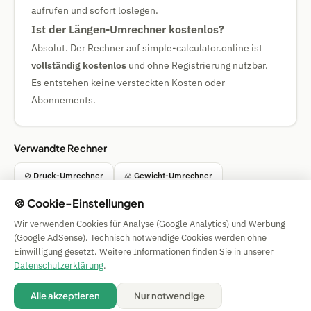
aufrufen und sofort loslegen.
Ist der Längen-Umrechner kostenlos?
Absolut. Der Rechner auf simple-calculator.online ist
vollständig kostenlos
und ohne Registrierung nutzbar.
Es entstehen keine versteckten Kosten oder
Abonnements.
Verwandte Rechner
⊘ Druck-Umrechner
⚖ Gewicht-Umrechner
🍪 Cookie-Einstellungen
° Temperatur-Umrechner
□ Flächen-Umrechner
Wir verwenden Cookies für Analyse (Google Analytics) und Werbung
(Google AdSense). Technisch notwendige Cookies werden ohne
Einwilligung gesetzt. Weitere Informationen finden Sie in unserer
Simple Calculator
Datenschutzerklärung
.
Impressum
|
Privacy
|
Terms
|
🍪 Cookies
Alle akzeptieren
Nur notwendige
Alle Angaben ohne Gewähr. © 2026 CAESS GmbH