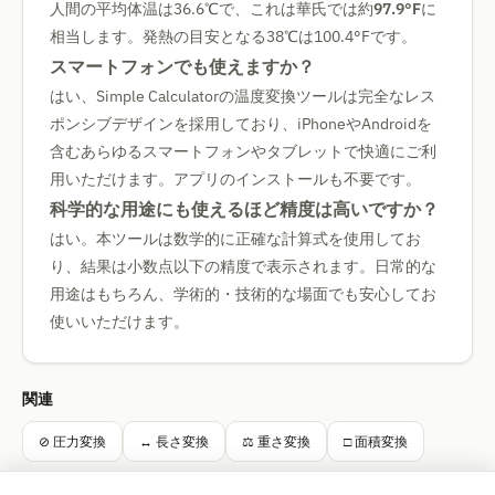
人間の平均体温は36.6℃で、これは華氏では約
97.9°F
に
相当します。発熱の目安となる38℃は100.4°Fです。
スマートフォンでも使えますか？
はい、Simple Calculatorの温度変換ツールは完全なレス
ポンシブデザインを採用しており、iPhoneやAndroidを
含むあらゆるスマートフォンやタブレットで快適にご利
用いただけます。アプリのインストールも不要です。
科学的な用途にも使えるほど精度は高いですか？
はい。本ツールは数学的に正確な計算式を使用してお
り、結果は小数点以下の精度で表示されます。日常的な
用途はもちろん、学術的・技術的な場面でも安心してお
使いいただけます。
関連
⊘ 圧力変換
↔ 長さ変換
⚖ 重さ変換
□ 面積変換