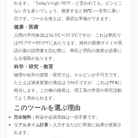
れます。「Today's high: 95°F」と言われても、ピンとこ
ない方も多いでしょう。換算すると
35℃
——非常に暑い
日です。ツールを使えば、適切な準備ができます。
健康・医療
人間の平均体温は36.5℃〜37.5℃ですが、これは華氏で
は97.7°F〜99.5°Fにあたります。海外の医療サイトや英
語の薬の説明書を読む際に、華氏と摂氏の換算が必要に
なる場面があります。
科学・研究・教育
物理や化学の授業・研究では、ケルビンが不可欠です。
たとえば液体窒素の沸点は-196℃ですが、これは
77 K
に
相当します。この種の換算は、理工系の学習や研究活動
でよく求められます。
このツールを選ぶ理由
完全無料：
料金や会員登録は一切不要です。
リアルタイム計算：
入力するたびに即座に結果が更新さ
れます。