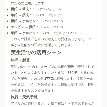
のためにご紹介します：
摂氏 → 華氏：
°F = (°C × 9/5) + 32
華氏 → 摂氏：
°C = (°F − 32) × 5/9
摂氏 → ケルビン：
K = °C + 273.15
ケルビン → 摂氏：
°C = K − 273.15
華氏 → ケルビン：
K = (°F − 32) × 5/9 + 273.15
これらの計算式をすべて覚える必要はありません。ツー
ルが自動的かつ正確に処理してくれます。
実生活での活用シーン
料理・製菓
英語のレシピでは、オーブンの温度が華氏で表記されて
いることがよくあります。たとえば「350°F」と書かれ
ていた場合、これは約
177℃
に相当します。換算ツール
を使えば、こうした数値をすぐに摂氏に変換でき、料理
を失敗するリスクを防ぎます。
旅行・天気予報
アメリカに旅行すると、天気予報はすべて華氏で表示さ