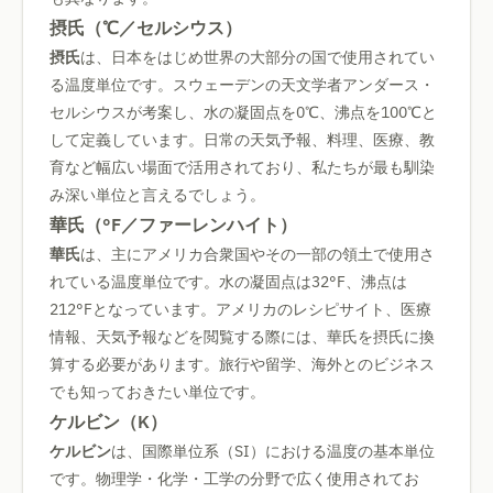
摂氏（℃／セルシウス）
摂氏
は、日本をはじめ世界の大部分の国で使用されてい
る温度単位です。スウェーデンの天文学者アンダース・
セルシウスが考案し、水の凝固点を0℃、沸点を100℃と
して定義しています。日常の天気予報、料理、医療、教
育など幅広い場面で活用されており、私たちが最も馴染
み深い単位と言えるでしょう。
華氏（°F／ファーレンハイト）
華氏
は、主にアメリカ合衆国やその一部の領土で使用さ
れている温度単位です。水の凝固点は32°F、沸点は
212°Fとなっています。アメリカのレシピサイト、医療
情報、天気予報などを閲覧する際には、華氏を摂氏に換
算する必要があります。旅行や留学、海外とのビジネス
でも知っておきたい単位です。
ケルビン（K）
ケルビン
は、国際単位系（SI）における温度の基本単位
です。物理学・化学・工学の分野で広く使用されてお