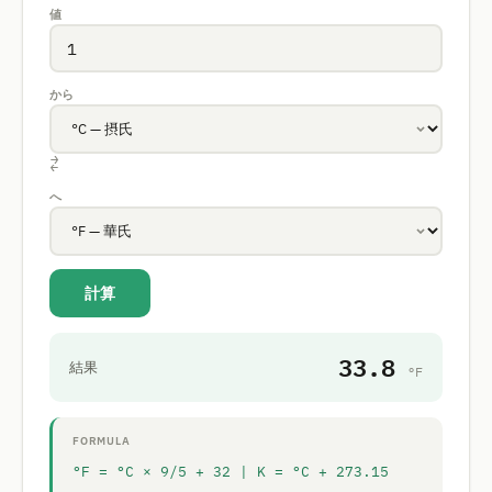
値
から
⇄
へ
計算
33.8
結果
°F
FORMULA
°F = °C × 9/5 + 32 | K = °C + 273.15