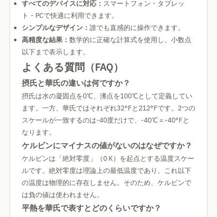
すべてのデバイスに対応：
スマートフォン・タブレッ
ト・PCで快適に利用できます。
シンプルなデザイン：
誰でも直感的に操作できます。
高精度な結果：
数学的に正確な計算式を使用し、小数点
以下まで表示します。
よくある質問（FAQ）
摂氏と華氏の違いは何ですか？
摂氏は水の凝固点を0℃、沸点を100℃として定義してい
ます。一方、華氏ではそれぞれ32°Fと212°Fです。2つの
スケールが一致するのは-40度だけで、-40℃ = -40°Fと
なります。
ケルビンにマイナスの値がないのはなぜですか？
ケルビンは「絶対零度」（0 K）を起点とする温度スケー
ルです。絶対零度は理論上の最低温度であり、これ以下
の温度は物理的に存在しません。そのため、ケルビンで
は負の値は使われません。
平熱を華氏で表すとどのくらいですか？