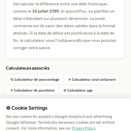
fait calculer la différence entre une date historique,
comme le
14 juillet 1789
, et aujourd'hui, ou planifier un
délai s'étendant sur plusieurs décennies. La seule
contrainte est de saisir des dates valides dans le format
attendu. Si la date de début est postérieure à la date de
fin, le calculateur vous l'indiquera afin que vous puissiez
corriger votre saisie.
Calculateurs associés
% Calculateur de pourcentage
≋ Calculateur cout carburant
✦ Calculateur de pourboire
⊚ Calculateur age
🍪 Cookie Settings
We use cookies for analytics (Google Analytics) and advertising
Simple Calculator
(Google AdSense). Technically necessary cookies are set without
Impressum
|
Privacy
|
Terms
|
🍪 Cookies
consent. For more information, see our
Privacy Policy
.