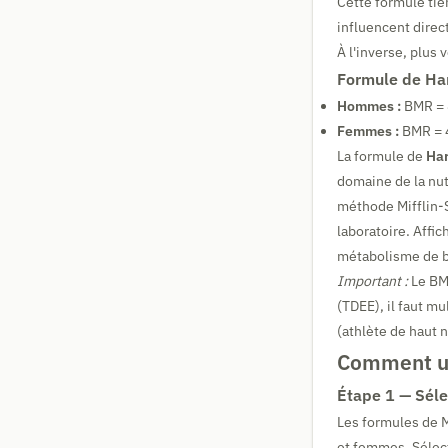
Cette formule tien
influencent direc
À l'inverse, plus 
Formule de Har
Hommes :
BMR = 8
Femmes :
BMR = 4
La formule de
Har
domaine de la nut
méthode Mifflin-S
laboratoire. Affi
métabolisme de 
Important :
Le BM
(TDEE), il faut mu
(athlète de haut n
Comment uti
Étape 1 — Séle
Les formules de M
et femmes. Sélect