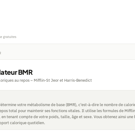
ne gratuites
R
lateur BMR
loriques au repos – Mifflin-St Jeor et Harris-Benedict
détermine votre métabolisme de base (BMR), c'est-à-dire le nombre de calori
pos total pour maintenir ses fonctions vitales. Il utilise les formules de Miffli
 en tenant compte de votre poids, taille, âge et sexe. Vous obtenez ainsi une 
apport calorique quotidien.