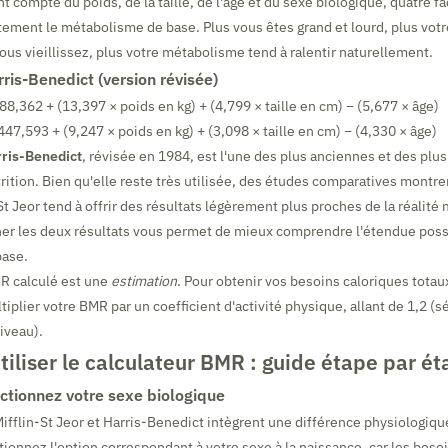
t compte du poids, de la taille, de l'âge et du sexe biologique, quatre f
tement le métabolisme de base. Plus vous êtes grand et lourd, plus vot
vous vieillissez, plus votre métabolisme tend à ralentir naturellement.
ris-Benedict (version révisée)
8,362 + (13,397 × poids en kg) + (4,799 × taille en cm) − (5,677 × âge)
47,593 + (9,247 × poids en kg) + (3,098 × taille en cm) − (4,330 × âge)
ris-Benedict
, révisée en 1984, est l'une des plus anciennes et des plus
rition. Bien qu'elle reste très utilisée, des études comparatives montre
t Jeor tend à offrir des résultats légèrement plus proches de la réalité
cher les deux résultats vous permet de mieux comprendre l'étendue poss
base.
R calculé est une
estimation
. Pour obtenir vos besoins caloriques totau
ltiplier votre BMR par un coefficient d'activité physique, allant de 1,2 (s
iveau).
liser le calculateur BMR : guide étape par é
ctionnez votre sexe biologique
ifflin-St Jeor et Harris-Benedict intègrent une différence physiologi
ionnez l'option correspondant à votre sexe à la naissance, car les beso