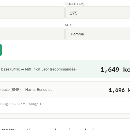
TAILLE (CM)
SEXE
1,649
kc
 base (BMR) — Mifflin-St Jeor (recommandée)
1,696
k
 base (BMR) — Harris-Benedict
 10×kg + 6.25×cm − 5×age + 5