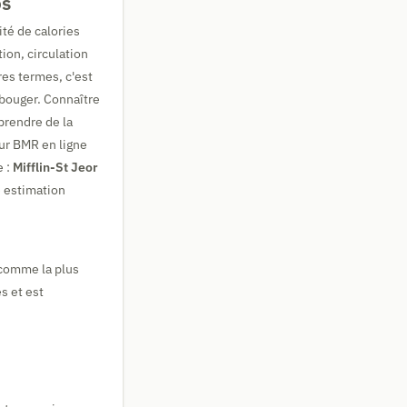
os
ité de calories
ion, circulation
res termes, c'est
 bouger. Connaître
prendre de la
ur BMR en ligne
e :
Mifflin-St Jeor
 estimation
 comme la plus
s et est