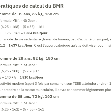
ratiques de calcul du BMR
emme de 35 ans, 65 kg, 168 cm
formule Mifflin-St Jeor :
(6,25 × 168) − (5 × 35) − 161
0 − 175 − 161 =
1 364 kcal/jour
un mode de vie sédentaire (travail de bureau, peu d'activité physique),
 1,2 =
1 637 kcal/jour
. C'est l'apport calorique qu'elle doit viser pour m
omme de 28 ans, 82 kg, 180 cm
formule Mifflin-St Jeor :
(6,25 × 180) − (5 × 28) + 5
5 − 140 + 5 =
1 810 kcal/jour
activité modéré (sport 3 fois par semaine), son TDEE atteindra environ 
our prendre de la masse musculaire, il devra consommer légèrement plus
emme de 55 ans, 72 kg, 162 cm
formule Mifflin-St Jeor :
(6,25 × 162) − (5 × 55) − 161