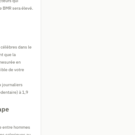
acteurs qui
re BMR sera élevé.
 célèbres dans le
nt que la
 mesurée en
ible de votre
x journaliers
édentaire) à 1,9
tape
que entre hommes
ins caloriques au