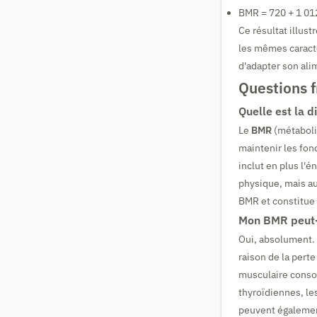
BMR = 720 + 1 01
Ce résultat illus
les mêmes caracté
d'adapter son ali
Questions 
Quelle est la d
Le
BMR
(métaboli
maintenir les fon
inclut en plus l'é
physique, mais au
BMR et constitue 
Mon BMR peut-i
Oui, absolument. 
raison de la pert
musculaire conso
thyroïdiennes, le
peuvent également