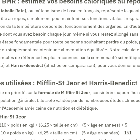
 BMR : estimez vos besoins caloriques au rep
tabolic Rate)
, ou métabolisme de base en français, représente la quant
rûle au repos, simplement pour maintenir ses fonctions vitales : respirat
ion de la température corporelle, fonctionnement des organes. En d'aut
e dont vous avez besoin chaque jour, même si vous restez allongé sans
 étape fondamentale pour toute personne souhaitant perdre du poids, 
 ou simplement maintenir une alimentation équilibrée. Notre calculate
formules de référence les plus reconnues par la communauté scientifiqu
le) et
Harris-Benedict
(affichée en comparaison), pour vous donner une
s utilisées : Mifflin-St Jeor et Harris-Benedict
ie en priorité sur la
formule de Mifflin-St Jeor
, considérée aujourd'hui
opulation générale. Elle a été validée par de nombreuses études clinique
l'Académie américaine de nutrition et diététique.
flin-St Jeor
10 × poids en kg) + (6,25 × taille en cm) − (5 × âge en années) + 5
10 × poids en kg) + (6,25 × taille en cm) − (5 × âge en années) − 161