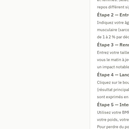
repos diffèrent s
Étape 2 — Entr
Indiquez votre âg
musculaire (sarc
de 1 à 2 % par dé
Étape 3 — Rense
Entrez votre tail
vous le matin à j
un impact notable 
Étape 4 — Lanc
Cliquez sur le bo
(résultat princip
sont exprimés e
Étape 5 — Inte
Utilisez votre BM
votre poids, votr
Pour perdre du po