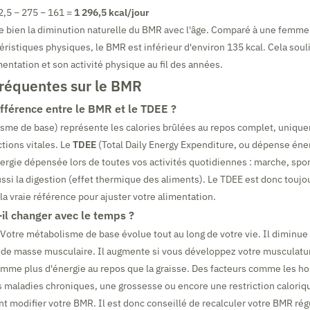
2,5 − 275 − 161 =
1 296,5 kcal/jour
tre bien la diminution naturelle du BMR avec l'âge. Comparé à une femme
ristiques physiques, le BMR est inférieur d'environ 135 kcal. Cela soul
mentation et son activité physique au fil des années.
fréquentes sur le BMR
ifférence entre le BMR et le TDEE ?
sme de base) représente les calories brûlées au repos complet, uniqu
ctions vitales. Le
TDEE
(Total Daily Energy Expenditure, ou dépense éner
nergie dépensée lors de toutes vos activités quotidiennes : marche, sport
ssi la digestion (effet thermique des aliments). Le TDEE est donc toujo
la vraie référence pour ajuster votre alimentation.
l changer avec le temps ?
Votre métabolisme de base évolue tout au long de votre vie. Il diminue 
e de masse musculaire. Il augmente si vous développez votre musculature
mme plus d'énergie au repos que la graisse. Des facteurs comme les 
s maladies chroniques, une grossesse ou encore une restriction calori
 modifier votre BMR. Il est donc conseillé de recalculer votre BMR ré