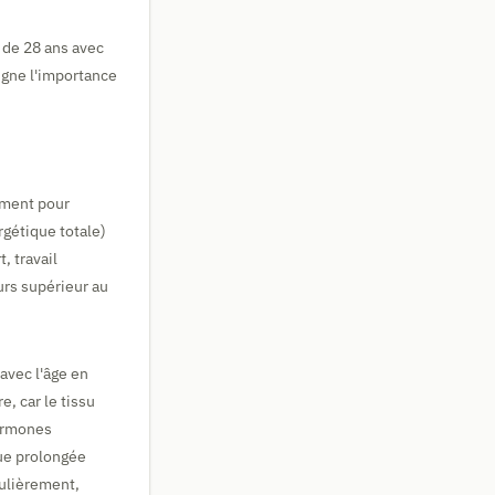
 de 28 ans avec
igne l'importance
ement pour
gétique totale)
, travail
urs supérieur au
avec l'âge en
, car le tissu
hormones
que prolongée
gulièrement,