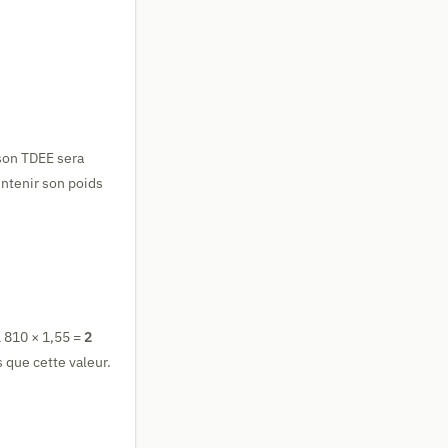
 son TDEE sera
aintenir son poids
1 810 × 1,55 =
2
 que cette valeur.