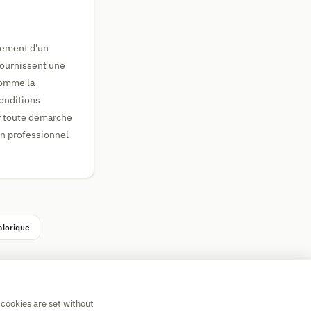
nement d'un
fournissent une
comme la
conditions
r toute démarche
un professionnel
alorique
 cookies are set without