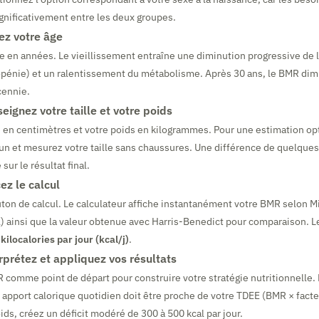
ignificativement entre les deux groupes.
ez votre âge
e en années. Le vieillissement entraîne une diminution progressive de 
opénie) et un ralentissement du métabolisme. Après 30 ans, le BMR d
cennie.
ignez votre taille et votre poids
le en centimètres et votre poids en kilogrammes. Pour une estimation o
eun et mesurez votre taille sans chaussures. Une différence de quelques 
sur le résultat final.
ez le calcul
uton de calcul. Le calculateur affiche instantanément votre BMR selon Mi
al) ainsi que la valeur obtenue avec Harris-Benedict pour comparaison. L
n
kilocalories par jour (kcal/j)
.
rprétez et appliquez vos résultats
R comme point de départ pour construire votre stratégie nutritionnelle.
e apport calorique quotidien doit être proche de votre TDEE (BMR × facteu
ids, créez un déficit modéré de 300 à 500 kcal par jour.