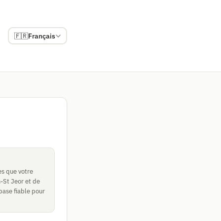
🇫🇷
Français
es que votre
n-St Jeor et de
base fiable pour