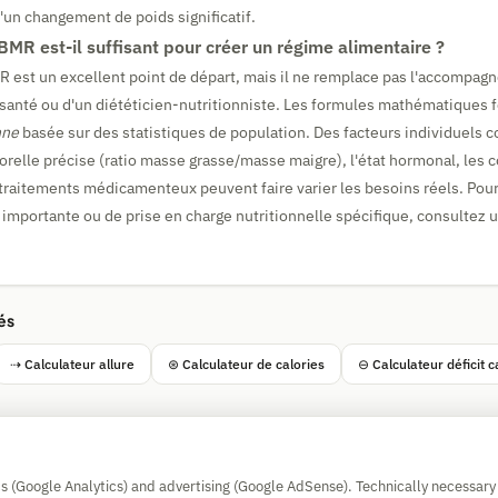
un changement de poids significatif.
BMR est-il suffisant pour créer un régime alimentaire ?
R est un excellent point de départ, mais il ne remplace pas l'accompag
santé ou d'un diététicien-nutritionniste. Les formules mathématiques 
nne
basée sur des statistiques de population. Des facteurs individuels 
relle précise (ratio masse grasse/masse maigre), l'état hormonal, les 
traitements médicamenteux peuvent faire varier les besoins réels. Pou
 importante ou de prise en charge nutritionnelle spécifique, consultez 
és
⇢ Calculateur allure
⊛ Calculateur de calories
⊖ Calculateur déficit c
Simple Calculator
cs (Google Analytics) and advertising (Google AdSense). Technically necessary
Impressum
|
Privacy
|
Terms
|
🍪 Cookies