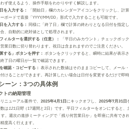
迷わず使えるよう、操作手順をわかりやすく解説します。
始日を入力する：
「開始日」欄のカレンダーアイコンをクリックし、計
ーボードで直接「YYYY/MM/DD」形式で入力することも可能です。
了日を入力する：
同様に「終了日」欄で計算の終わりとなる日付を指定
場合、自動的に絶対値として処理されます。
平日フィルターを選択する（任意）：
「平日のみカウント」チェックボッ
た営業日数に切り替わります。祝日は含まれますのでご注意ください。
「計算する」ボタンを押す：
ボタンをクリックすると、瞬時に結果が表示
・終了日の曜日が一覧で確認できます。
結果を確認・コピーする：
表示された数値はそのままコピーして、メール
り付けることができます。再計算したい場合は日付を変更するだけで即
シーン：3つの具体例
クトの納期管理
のリニューアル案件で、
2025年4月1日
にキックオフし、
2025年7月31日
日数は
121日間
（17週間と2日）です。平日フィルターをオンにすると、
ます。週次の進捗ミーティングで「残り何営業日か」を即座に共有でき
り精度高く行えます。