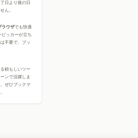
終了日より後の日
ません。
のブラウザ
でも快適
ーピッカーが立ち
ルは不要で、ブッ
きる頼もしいツー
シーンで活躍しま
す。ぜひブックマ
い。