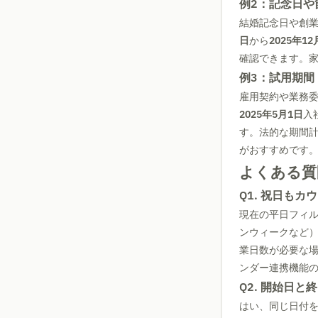
例2：記念日や
結婚記念日や創
日
から
2025年12
確認できます。
例3：試用期間
雇用契約や業務委
2025年5月1日
入
す。法的な期間
がおすすめです
よくある質
Q1. 祝日も
現在の平日フィ
ンウィークなど
業日数が必要な
ンダー連携機能
Q2. 開始日
はい、同じ日付