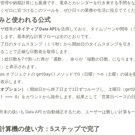
ト管理や納期計算にも最適です。電卓とカレンダーを行き来する手間を
なくゼロに近づけるこのツールを、ぜひ日々の業務や生活に役立ててく
みと使われる公式
ウザ標準の
ネイティブ Date API
を活用しており、タイムゾーンや閏年（
収します。基本的な計算フローは次のとおりです。
了日のタイムスタンプ（ミリ秒）から開始日のタイムスタンプを引き、86,4
割ることで正確な日数差を取得します。
算：
総日数を7で割った商が「週数」、余りが「端数の日数」になります
日」と表示されます。
ate オブジェクトの
メソッドで0（日曜）〜6（土曜）の値を
getDay()
て表示します。
（オプション）：
開始日から終了日まで1日ずつループし、土曜日（
getD
）をカウントから除外します。結果として「営業日ベースの
() === 0
月末の扱いも Date API が自動補正するため、ユーザーは難しい計算
計算機の使い方：5ステップで完了