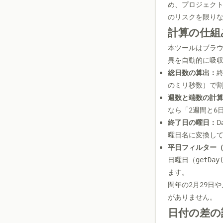
め、プロジェク
のリスクを限り
計算の仕組
本ツールはブラ
異を自動的に吸
総日数の算出：
終
のミリ秒数）で
週数と端数の計
なら「2週間と6
終了日の曜日：
D
曜日名に変換し
平日フィルター
日曜日（
getDay
ます。
閏年の2月29日や
がありません。
日付の差の