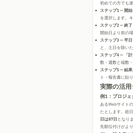
初めての方でも
ステップ1 — 開
を選択します。キ
ステップ2 — 終
開始日より前の
ステップ3 — 
と、土日を除い
ステップ4 — 
数・週数と端数
ステップ5 — 
ト・報告書に貼
実際の活用
例1：プロジェ
あるWebサイト
たとします。総
日は87日
となり
先順位付けがよ