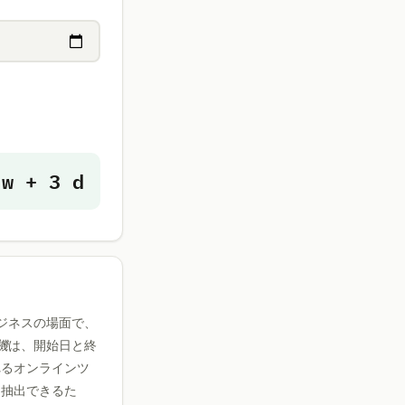
 w + 3 d
ジネスの場面で、
機
は、開始日と終
れるオンラインツ
を抽出できるた