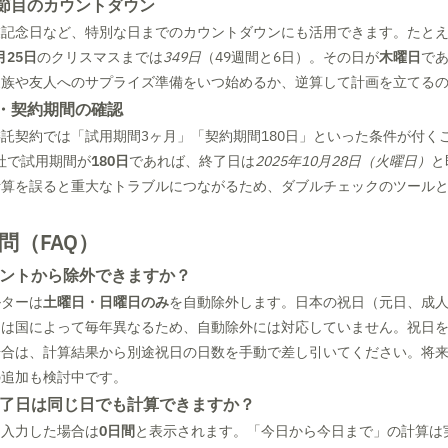
節目のカウントダウン
業記念日など、特別な日までのカウントダウンにも活用できます。たと
月25日
のクリスマスまでは
349日
（49週間と6日）。その日が
木曜日
で
家族や友人へのサプライズ準備をいつ始めるか、逆算して計画を立てる
・契約期間の確認
託契約では「試用期間3ヶ月」「契約期間180日」といった条件が付く
社で試用期間が
180日
であれば、終了日は
2025年10月28日（火曜日）
と
計算を誤ると重大なトラブルにつながるため、ダブルチェックのツール
。
問（FAQ）
カウントから除外できますか？
ルターは
土曜日・日曜日のみ
を自動除外します。日本の祝日（元日、成
）は国によって毎年異なるため、自動除外には対応していません。祝日
場合は、計算結果から別途祝日の日数を手動で差し引いてください。将
の追加も検討中です。
と終了日は同じ日でも計算できますか？
を入力した場合は
0日間
と表示されます。「今日から今日まで」の計算は