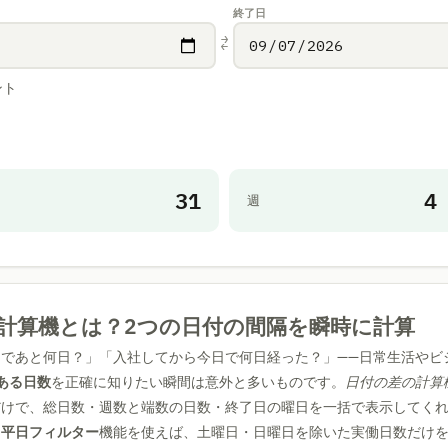
終了日
⇄
ント
31
4
週
計算機とは？2つの日付の間隔を瞬時に計算
であと何日？」「入社してから今日で何日経った？」——日常生活やビ
ある日数
を正確に知りたい瞬間は意外と多いものです。
日付の差の計算
だけで、総日数・週数と端数の日数・終了日の曜日を一括で表示してく
に
平日フィルター
機能を使えば、土曜日・日曜日を除いた実働日数だけ