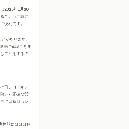
えば
2025年1月10
あることも同時に
のに便利です。
ことがあります。
即座に確認できま
として活用するの
人の日、ゴールデ
を除いた正確な営
来的には祝日カレ
実務的にはほぼ使