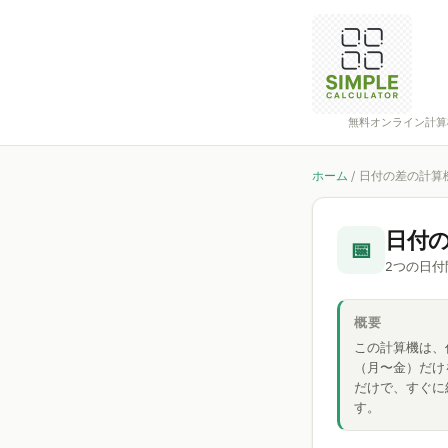
無料オンライン計算
ホーム
/
日付の差の計算
日付
📅
2つの日付
概要
この計算機は、
（月〜金）だけ
だけで、すぐに
す。