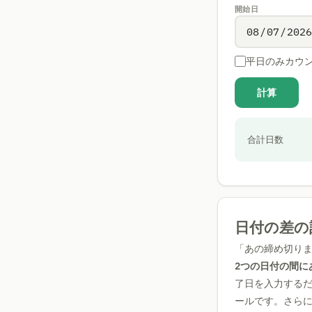
開始日
平日のみカウ
計算
合計日数
日付の差の
「あの締め切りま
2つの日付の間に
了日を入力する
ールです。さら