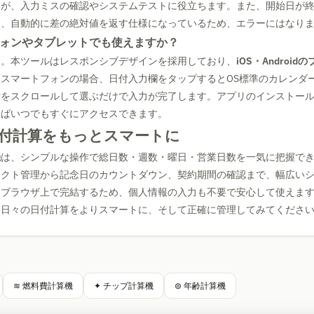
すが、入力ミスの確認やシステムテストに役立ちます。また、開始日が
も、自動的に差の絶対値を返す仕様になっているため、エラーにはなり
トフォンやタブレットでも使えますか？
す。本ツールはレスポンシブデザインを採用しており、
iOS・Android
スマートフォンの場合、日付入力欄をタップするとOS標準のカレンダ
付をスクロールして選ぶだけで入力が完了します。アプリのインストー
けばいつでもすぐにアクセスできます。
付計算をもっとスマートに
機
は、シンプルな操作で総日数・週数・曜日・営業日数を一気に把握で
ェクト管理から記念日のカウントダウン、契約期間の確認まで、幅広い
てブラウザ上で完結するため、個人情報の入力も不要で安心して使えま
、日々の日付計算をよりスマートに、そして正確に管理してみてくださ
≋ 燃料費計算機
✦ チップ計算機
⊚ 年齢計算機