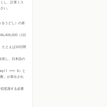
なくし、計算ミス
ださい。
うるうどし）の差
00,000（1日
。たとえば20日間
取得し、日本語の
）と
ay() === 6
日数」が算出され
を一切意識する必要