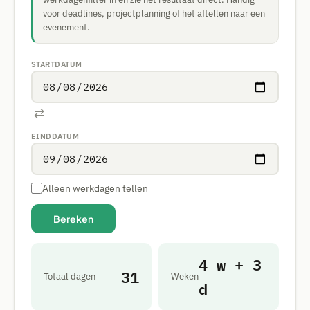
voor deadlines, projectplanning of het aftellen naar een
evenement.
STARTDATUM
⇄
EINDDATUM
Alleen werkdagen tellen
Bereken
4 w + 3
31
Totaal dagen
Weken
d