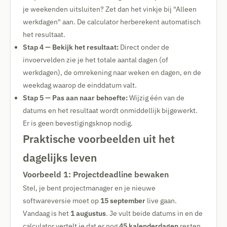
je weekenden uitsluiten? Zet dan het vinkje bij "Alleen
werkdagen" aan. De calculator herberekent automatisch
het resultaat.
Stap 4 — Bekijk het resultaat:
Direct onder de
invoervelden zie je het totale aantal dagen (of
werkdagen), de omrekening naar weken en dagen, en de
weekdag waarop de einddatum valt.
Stap 5 — Pas aan naar behoefte:
Wijzig één van de
datums en het resultaat wordt onmiddellijk bijgewerkt.
Er is geen bevestigingsknop nodig.
Praktische voorbeelden uit het
dagelijks leven
Voorbeeld 1: Projectdeadline bewaken
Stel, je bent projectmanager en je nieuwe
softwareversie moet op
15 september
live gaan.
Vandaag is het
1 augustus
. Je vult beide datums in en de
calculator vertelt je dat er nog
45 kalenderdagen
resten,