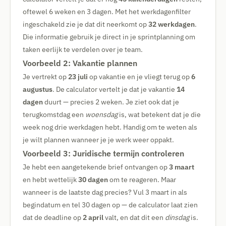
oftewel 6 weken en 3 dagen. Met het werkdagenfilter
ingeschakeld zie je dat dit neerkomt op
32 werkdagen
.
Die informatie gebruik je direct in je sprintplanning om
taken eerlijk te verdelen over je team.
Voorbeeld 2: Vakantie plannen
Je vertrekt op
23 juli
op vakantie en je vliegt terug op
6
augustus
. De calculator vertelt je dat je vakantie
14
dagen
duurt — precies 2 weken. Je ziet ook dat je
terugkomstdag een
woensdag
is, wat betekent dat je die
week nog drie werkdagen hebt. Handig om te weten als
je wilt plannen wanneer je je werk weer oppakt.
Voorbeeld 3: Juridische termijn controleren
Je hebt een aangetekende brief ontvangen op
3 maart
en hebt wettelijk
30 dagen
om te reageren. Maar
wanneer is de laatste dag precies? Vul 3 maart in als
begindatum en tel 30 dagen op — de calculator laat zien
dat de deadline op
2 april
valt, en dat dit een
dinsdag
is.