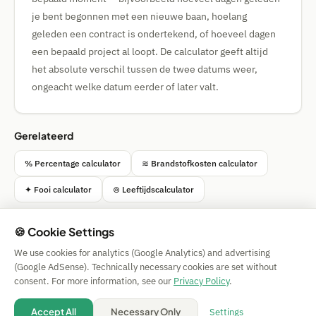
je bent begonnen met een nieuwe baan, hoelang
geleden een contract is ondertekend, of hoeveel dagen
een bepaald project al loopt. De calculator geeft altijd
het absolute verschil tussen de twee datums weer,
ongeacht welke datum eerder of later valt.
Gerelateerd
% Percentage calculator
≋ Brandstofkosten calculator
✦ Fooi calculator
⊚ Leeftijdscalculator
🍪 Cookie Settings
We use cookies for analytics (Google Analytics) and advertising
Simple Calculator
(Google AdSense). Technically necessary cookies are set without
Impressum
|
Privacy
|
Terms
|
🍪 Cookies
consent. For more information, see our
Privacy Policy
.
Zonder garantie. © 2026 CAESS GmbH
💡 Suggest a calculator
Settings
Accept All
Necessary Only