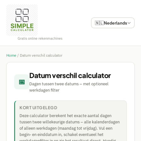
🇳🇱
Nederlands
Gratis online rekenmachines
Home
/
Datum verschil calculator
Datum verschil calculator
📅
Dagen tussen twee datums – met optioneel
werkdagen filter
KORT UITGELEGD
Deze calculator berekent het exacte aantal dagen
tussen twee willekeurige datums – alle kalenderdagen
of alleen werkdagen (maandag tot vrijdag). Vul een
begin- en einddatum in, schakel eventueel het
werkdagenfilter in en zie het resultaat direct. Handig