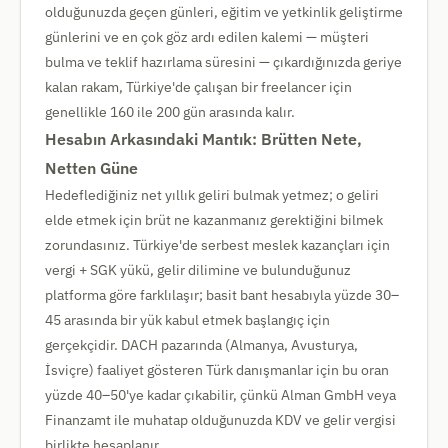
olduğunuzda geçen günleri, eğitim ve yetkinlik geliştirme
günlerini ve en çok göz ardı edilen kalemi — müşteri
bulma ve teklif hazırlama süresini — çıkardığınızda geriye
kalan rakam, Türkiye'de çalışan bir freelancer için
genellikle 160 ile 200 gün arasında kalır.
Hesabın Arkasındaki Mantık: Brütten Nete,
Netten Güne
Hedeflediğiniz net yıllık geliri bulmak yetmez; o geliri
elde etmek için brüt ne kazanmanız gerektiğini bilmek
zorundasınız. Türkiye'de serbest meslek kazançları için
vergi + SGK yükü, gelir dilimine ve bulunduğunuz
platforma göre farklılaşır; basit bant hesabıyla yüzde 30–
45 arasında bir yük kabul etmek başlangıç için
gerçekçidir. DACH pazarında (Almanya, Avusturya,
İsviçre) faaliyet gösteren Türk danışmanlar için bu oran
yüzde 40–50'ye kadar çıkabilir, çünkü Alman GmbH veya
Finanzamt ile muhatap olduğunuzda KDV ve gelir vergisi
birlikte hesaplanır.