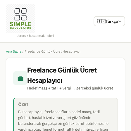
🇹🇷
Türkçe
Ücretsiz hesap makineleri
Ana Sayfa
/
Freelance Günlük Ücret Hesaplayıcı
Freelance Günlük Ücret
💼
Hesaplayıcı
Hedef maaş + tatil + vergi → gerçekçi günlük ücret
ÖZET
Bu hesaplayıcı, freelancer'ların hedef maaş, tatil
günleri, hastalık izni ve vergileri göz önünde
bulundurarak gerçekçi bir günlük ücret belirlemesine
yardımcı olur. Temel formül: yıllık gelir ihtiyacı ÷ fiilen