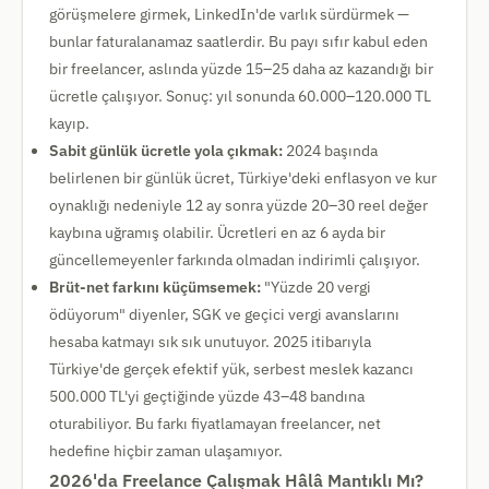
görüşmelere girmek, LinkedIn'de varlık sürdürmek —
bunlar faturalanamaz saatlerdir. Bu payı sıfır kabul eden
bir freelancer, aslında yüzde 15–25 daha az kazandığı bir
ücretle çalışıyor. Sonuç: yıl sonunda 60.000–120.000 TL
kayıp.
Sabit günlük ücretle yola çıkmak:
2024 başında
belirlenen bir günlük ücret, Türkiye'deki enflasyon ve kur
oynaklığı nedeniyle 12 ay sonra yüzde 20–30 reel değer
kaybına uğramış olabilir. Ücretleri en az 6 ayda bir
güncellemeyenler farkında olmadan indirimli çalışıyor.
Brüt-net farkını küçümsemek:
"Yüzde 20 vergi
ödüyorum" diyenler, SGK ve geçici vergi avanslarını
hesaba katmayı sık sık unutuyor. 2025 itibarıyla
Türkiye'de gerçek efektif yük, serbest meslek kazancı
500.000 TL'yi geçtiğinde yüzde 43–48 bandına
oturabiliyor. Bu farkı fiyatlamayan freelancer, net
hedefine hiçbir zaman ulaşamıyor.
2026'da Freelance Çalışmak Hâlâ Mantıklı Mı?