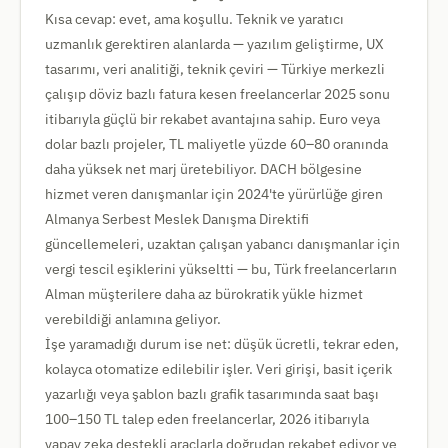
Kısa cevap: evet, ama koşullu. Teknik ve yaratıcı
uzmanlık gerektiren alanlarda — yazılım geliştirme, UX
tasarımı, veri analitiği, teknik çeviri — Türkiye merkezli
çalışıp döviz bazlı fatura kesen freelancerlar 2025 sonu
itibarıyla güçlü bir rekabet avantajına sahip. Euro veya
dolar bazlı projeler, TL maliyetle yüzde 60–80 oranında
daha yüksek net marj üretebiliyor. DACH bölgesine
hizmet veren danışmanlar için 2024'te yürürlüğe giren
Almanya Serbest Meslek Danışma Direktifi
güncellemeleri, uzaktan çalışan yabancı danışmanlar için
vergi tescil eşiklerini yükseltti — bu, Türk freelancerların
Alman müşterilere daha az bürokratik yükle hizmet
verebildiği anlamına geliyor.
İşe yaramadığı durum ise net: düşük ücretli, tekrar eden,
kolayca otomatize edilebilir işler. Veri girişi, basit içerik
yazarlığı veya şablon bazlı grafik tasarımında saat başı
100–150 TL talep eden freelancerlar, 2026 itibarıyla
yapay zeka destekli araçlarla doğrudan rekabet ediyor ve