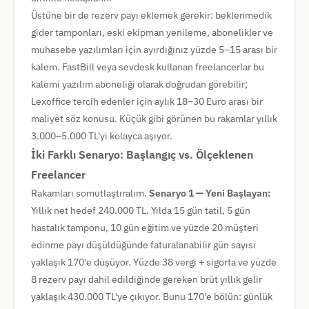
Üstüne bir de rezerv payı eklemek gerekir: beklenmedik
gider tamponları, eski ekipman yenileme, abonelikler ve
muhasebe yazılımları için ayırdığınız yüzde 5–15 arası bir
kalem. FastBill veya sevdesk kullanan freelancerlar bu
kalemi yazılım aboneliği olarak doğrudan görebilir;
Lexoffice tercih edenler için aylık 18–30 Euro arası bir
maliyet söz konusu. Küçük gibi görünen bu rakamlar yıllık
3.000–5.000 TL'yi kolayca aşıyor.
İki Farklı Senaryo: Başlangıç vs. Ölçeklenen
Freelancer
Rakamları somutlaştıralım.
Senaryo 1 — Yeni Başlayan:
Yıllık net hedef 240.000 TL. Yılda 15 gün tatil, 5 gün
hastalık tamponu, 10 gün eğitim ve yüzde 20 müşteri
edinme payı düşüldüğünde faturalanabilir gün sayısı
yaklaşık 170'e düşüyor. Yüzde 38 vergi + sigorta ve yüzde
8 rezerv payı dahil edildiğinde gereken brüt yıllık gelir
yaklaşık 430.000 TL'ye çıkıyor. Bunu 170'e bölün: günlük