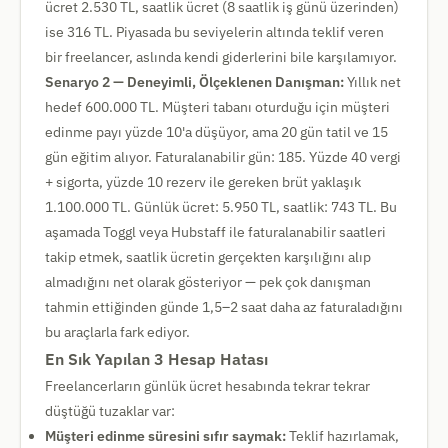
ücret 2.530 TL, saatlik ücret (8 saatlik iş günü üzerinden)
ise 316 TL. Piyasada bu seviyelerin altında teklif veren
bir freelancer, aslında kendi giderlerini bile karşılamıyor.
Senaryo 2 — Deneyimli, Ölçeklenen Danışman:
Yıllık net
hedef 600.000 TL. Müşteri tabanı oturduğu için müşteri
edinme payı yüzde 10'a düşüyor, ama 20 gün tatil ve 15
gün eğitim alıyor. Faturalanabilir gün: 185. Yüzde 40 vergi
+ sigorta, yüzde 10 rezerv ile gereken brüt yaklaşık
1.100.000 TL. Günlük ücret: 5.950 TL, saatlik: 743 TL. Bu
aşamada Toggl veya Hubstaff ile faturalanabilir saatleri
takip etmek, saatlik ücretin gerçekten karşılığını alıp
almadığını net olarak gösteriyor — pek çok danışman
tahmin ettiğinden günde 1,5–2 saat daha az faturaladığını
bu araçlarla fark ediyor.
En Sık Yapılan 3 Hesap Hatası
Freelancerların günlük ücret hesabında tekrar tekrar
düştüğü tuzaklar var:
Müşteri edinme süresini sıfır saymak:
Teklif hazırlamak,