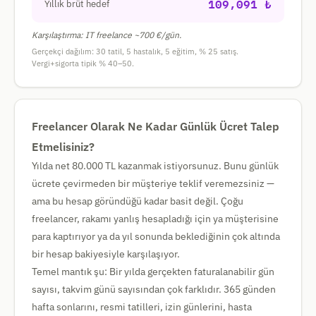
109,091 ₺
Yıllık brüt hedef
Karşılaştırma: IT freelance ~700 €/gün.
Gerçekçi dağılım: 30 tatil, 5 hastalık, 5 eğitim, % 25 satış.
Vergi+sigorta tipik % 40–50.
Freelancer Olarak Ne Kadar Günlük Ücret Talep
Etmelisiniz?
Yılda net 80.000 TL kazanmak istiyorsunuz. Bunu günlük
ücrete çevirmeden bir müşteriye teklif veremezsiniz —
ama bu hesap göründüğü kadar basit değil. Çoğu
freelancer, rakamı yanlış hesapladığı için ya müşterisine
para kaptırıyor ya da yıl sonunda beklediğinin çok altında
bir hesap bakiyesiyle karşılaşıyor.
Temel mantık şu: Bir yılda gerçekten faturalanabilir gün
sayısı, takvim günü sayısından çok farklıdır. 365 günden
hafta sonlarını, resmi tatilleri, izin günlerini, hasta