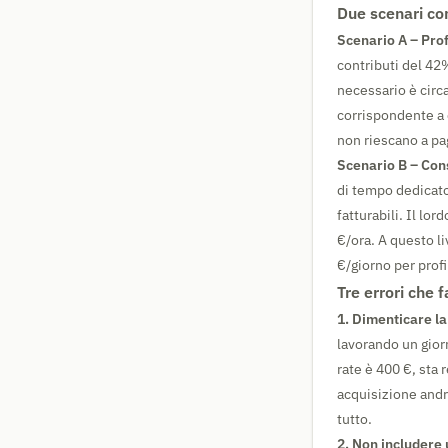
Due scenari con
Scenario A – Prof
contributi del 42
necessario è circa
corrispondente a 
non riescano a pa
Scenario B – Con
di tempo dedicato 
fatturabili. Il lo
€/ora. A questo l
€/giorno per prof
Tre errori che 
1. Dimenticare la
lavorando un giorn
rate è 400 €, sta 
acquisizione andr
tutto.
2. Non includere 