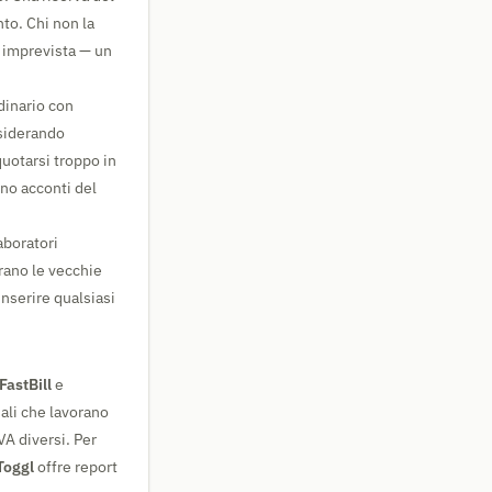
nto. Chi non la
sa imprevista — un
dinario con
nsiderando
quotarsi troppo in
eno acconti del
aboratori
trano le vecchie
inserire qualsiasi
FastBill
e
nali che lavorano
VA diversi. Per
Toggl
offre report