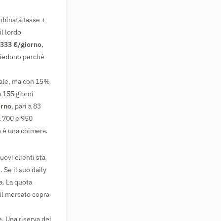
binata tasse +
l lordo
333 €/giorno
,
chiedono perché
cale, ma con 15%
a 155 giorni
orno
, pari a 83
a 700 e 950
n è una chimera.
ovi clienti sta
 Se il suo daily
a. La quota
il mercato copra
e. Una riserva del