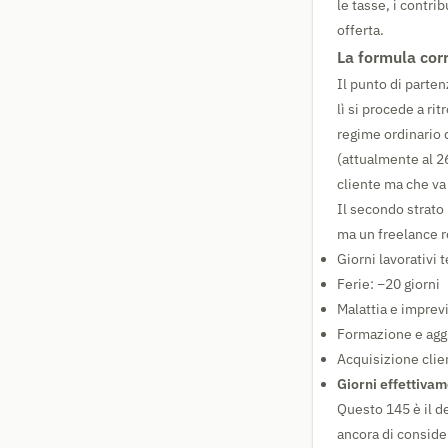
le tasse, i contri
offerta.
La formula corr
Il punto di parten
lì si procede a ri
regime ordinario 
(attualmente al 26
cliente ma che v
Il secondo strato 
ma un freelance r
Giorni lavorativi t
Ferie: −20 giorni
Malattia e imprevi
Formazione e agg
Acquisizione clie
Giorni effettivam
Questo 145 è il d
ancora di consider