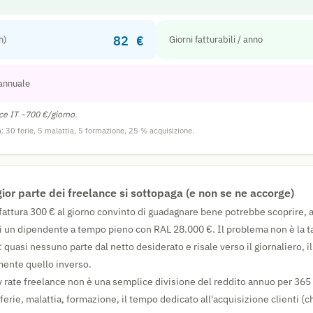
82 €
h)
Giorni fatturabili / anno
 annuale
ce IT ~700 €/giorno.
ca: 30 ferie, 5 malattia, 5 formazione, 25 % acquisizione.
or parte dei freelance si sottopaga (e non se ne accorge)
fattura 300 € al giorno convinto di guadagnare bene potrebbe scoprire, a 
 un dipendente a tempo pieno con RAL 28.000 €. Il problema non è la tar
: quasi nessuno parte dal netto desiderato e risale verso il giornaliero, i
mente quello inverso.
ly rate freelance non è una semplice divisione del reddito annuo per 365 g
ferie, malattia, formazione, il tempo dedicato all'acquisizione clienti (ch