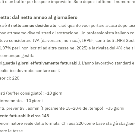
buti e un buffer per le spese impreviste. Solo dopo si ottiene il numero r
etta: dal netto annuo al giornaliero
za è il
netto annuo desiderato
, cioè quanto vuoi portare a casa dopo tas
troso attraverso diversi strati di sottrazione. Un professionista italiano co
deve considerare IVA (da versare, non sua), IRPEF, contributi INPS Ges
,07% per i non iscritti ad altre casse nel 2025) e la rivalsa del 4% che s
a comunque gestita.
riguarda i
giorni effettivamente fatturabili
. L'anno lavorativo standard è
ealistico dovrebbe contare così:
eorici: 220
sti (buffer consigliato): −10 giorni
iornamento: −10 giorni
nti, preventivi, admin (tipicamente 15–20% del tempo): −35 giorni
ente fatturabili: circa 145
enominatore reale della formula. Chi usa 220 come base sta già sbaglia
are le tasse.