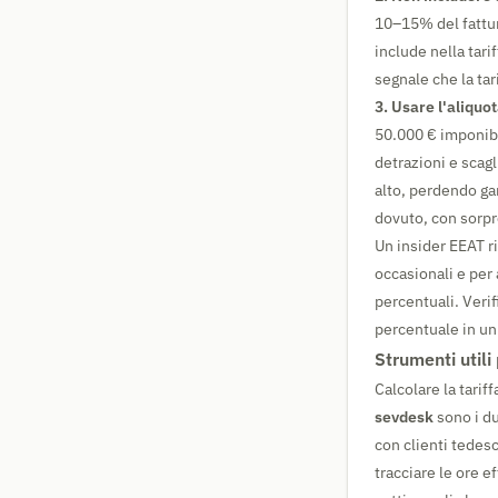
10–15% del fattura
include nella tari
segnale che la tar
3. Usare l'aliquo
50.000 € imponibi
detrazioni e scagl
alto, perdendo ga
dovuto, con sorp
Un insider EEAT ri
occasionali e per 
percentuali. Verif
percentuale in un
Strumenti utili
Calcolare la tarif
sevdesk
sono i du
con clienti tedesc
tracciare le ore ef