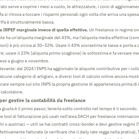
to serve a coprire i mesi a vuoto, le attrezzature, i corsi di aggiorname
ffa si ritrova a toccare i risparmi personali ogni volta che arriva una spe
iffa è strutturalmente bassa.
ta IRPEF marginale invece di quella effettiva.
Un freelance in regime or
le ha un'aliquota marginale del 43%, ma l'aliquota media effettiva (co
ioni) è più vicina al 30–32%. Usare il 43% sovrastima le tasse e porta a 
re; usare il 23% (aliquota primo scaglione) le sottostima e fa versare m
rese a giugno e novembre.
levante: dal 2024 l'INPS ha aggiornato le aliquote contributive per i coll
alcune categorie di artigiani, e diversi tool di calcolo online ancora mos
icare sempre sul sito INPS la propria gestione di appartenenza prima di 
 calcolatore.
 per gestire la contabilità da freelance
fa giusta è il primo passo; tenerla sotto controllo nel tempo è il secondo.
e tool di fatturazione più usati nell'area DACH per freelance internazio
hi o austriaci — utili se hai contratti cross-border e devi gestire regimi I
fettivamente fatturate (e verificare che il daily rate regga nella pratica),