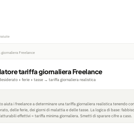
ratuite
a giornaliera Freelance
atore tariffa giornaliera Freelance
esiderato + ferie + tasse → tariffa giornaliera realistica
 aiuta i freelance a determinare una tariffa giornaliera realistica tenendo co
rato, delle ferie, dei giorni di malattia e delle tasse. La logica di base: fabbi
 fatturabili effettivi = tariffa minima giornaliera. Smetti di sparare cifre a caso.