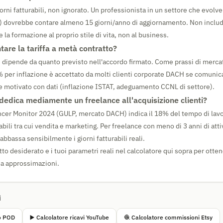
iorni fatturabili, non ignorato. Un professionista in un settore che evolv
) dovrebbe contare almeno 15 giorni/anno di aggiornamento. Non include
re la formazione al proprio stile di vita, non al business.
are la tariffa a metà contratto?
dipende da quanto previsto nell'accordo firmato. Come prassi di merc
 per inflazione è accettato da molti clienti corporate DACH se comuni
o e motivato con dati (inflazione ISTAT, adeguamento CCNL di settore).
edica mediamente un freelance all'acquisizione clienti?
ncer Monitor 2024 (GULP, mercato DACH) indica il 18% del tempo di lav
rabili tra cui vendita e marketing. Per freelance con meno di 3 anni di atti
abbassa sensibilmente i giorni fatturabili reali.
etto desiderato e i tuoi parametri reali nel calcolatore qui sopra per ottene
za approssimazioni.
i
to POD
▶️ Calcolatore ricavi YouTube
🧶 Calcolatore commissioni Etsy