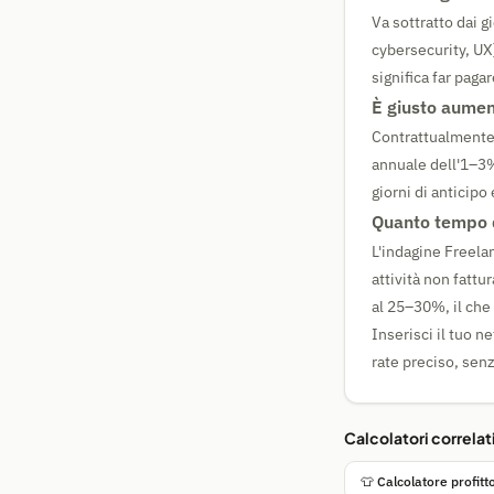
Va sottratto dai g
cybersecurity, UX
significa far paga
È giusto aument
Contrattualmente 
annuale dell'1–3%
giorni di anticip
Quanto tempo d
L'indagine Freela
attività non fattu
al 25–30%, il che 
Inserisci il tuo n
rate preciso, sen
Calcolatori correlat
👕 Calcolatore profit