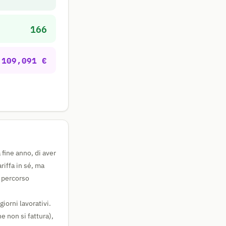
166
109,091 €
fine anno, di aver
iffa in sé, ma
l percorso
iorni lavorativi.
e non si fattura),