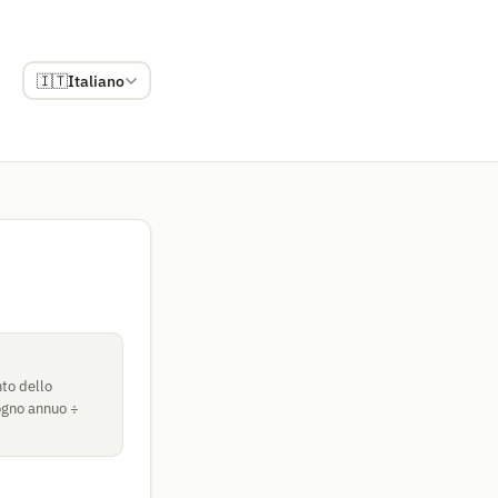
🇮🇹
Italiano
nto dello
sogno annuo ÷