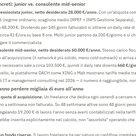
creti: junior vs. consulente mid-senior
essionista junior, netto desiderato 28.000 €/anno.
Con un'aliquota com
% (regime ordinario, scaglione medio IRPEF + INPS Gestione Separata), i
 48.300 €. Dividendo per 145 giorni fatturabili si ottiene un daily rate di
circa 41 €/ora su base 8 ore. Molti junior partono da 200 €/giorno e si 
gare il commercialista.
sulente mid-senior, netto desiderato 60.000 €/anno.
Stesso carico fis
all'acquisizione (il network è più solido, meno cold outreach) si arriva 
rdo necessario sale a circa 103.500 €, quindi il daily rate diventa
668 €/gi
ivello, le piattaforme DACH come XING o Malt mostrano tariffe medie tr
ili IT e management consulting nel 2026 — il numero è raggiungibile, no
fanno perdere migliaia di euro all'anno
 quota di acquisizione.
Un freelance che dedica ogni venerdì a cercare nu
o a settimana non fatturato. Su 48 settimane attive sono 48 giorni persi.
regalando 19.200 € di lavoro l'anno senza averli contabilizzati nella tariff
ebbe inserita esplicitamente nel calcolo, non "assorbita" sperando che 
un fondo riserve.
Il lavoro freelance ha per natura un cashflow irregolar