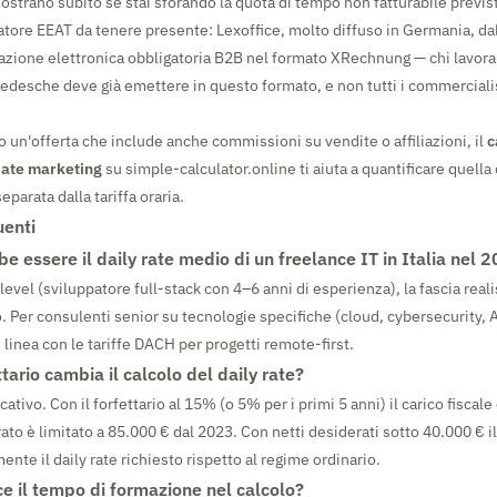
ostrano subito se stai sforando la quota di tempo non fatturabile previs
ore EEAT da tenere presente: Lexoffice, molto diffuso in Germania, da
urazione elettronica obbligatoria B2B nel formato XRechnung — chi lavora
edesche deve già emettere in questo formato, e non tutti i commercialist
o un'offerta che include anche commissioni su vendite o affiliazioni, il
c
liate marketing
su simple-calculator.online ti aiuta a quantificare quell
eparata dalla tariffa oraria.
enti
 essere il daily rate medio di un freelance IT in Italia nel 
-level (sviluppatore full-stack con 4–6 anni di esperienza), la fascia realis
 Per consulenti senior su tecnologie specifiche (cloud, cybersecurity, A
 linea con le tariffe DACH per progetti remote-first.
ttario cambia il calcolo del daily rate?
cativo. Con il forfettario al 15% (o 5% per i primi 5 anni) il carico fiscal
rato è limitato a 85.000 € dal 2023. Con netti desiderati sotto 40.000 € il
nte il daily rate richiesto rispetto al regime ordinario.
ce il tempo di formazione nel calcolo?