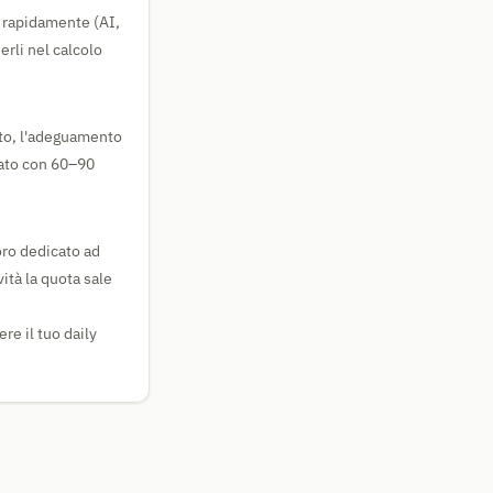
e rapidamente (AI,
rli nel calcolo
ato, l'adeguamento
cato con 60–90
oro dedicato ad
vità la quota sale
re il tuo daily