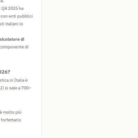
ta.
l Q4 2025 ha
 con enti pubblici
i italiani lo
alcolatore di
a componente di
2026?
tica in Italia è
I) si sale a 700–
e è molto più
 forfettario