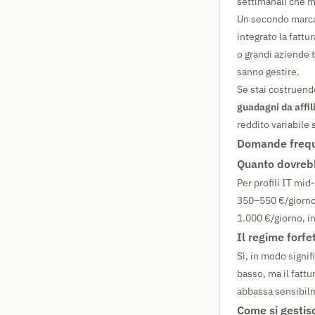
settimanali che m
Un secondo marcat
integrato la fatt
o grandi aziende t
sanno gestire.
Se stai costruend
guadagni da affi
reddito variabile s
Domande frequ
Quanto dovrebbe
Per profili IT mid
350–550 €/giorno.
1.000 €/giorno, in
Il regime forfe
Sì, in modo signifi
basso, ma il fattu
abbassa sensibilme
Come si gestis