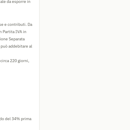
eale da esporre in
se e contributi. Da
n Partita IVA in
tione Separata
i può addebitare al
 circa 220 giorni,
ndo del 34% prima