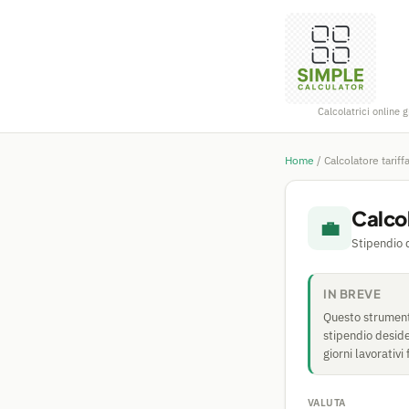
Calcolatrici online g
Home
/
Calcolatore tariff
Calcol
💼
Stipendio d
IN BREVE
Questo strumento
stipendio deside
giorni lavorativi
VALUTA