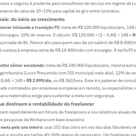
butos e seguros é prudente para consultores de serviço em regime de L
serva de caixa de 10–15% para capital de giro entre contratos.
eais: do início ao crescimento
ancer iniciando a transição PJ:
meta de R$ 120.000 líquidos/ano, 148 d
ncargos, 10% de reserva. O cálculo: R$ 120.000 ÷ (1 − 0,40) ÷ 148 =
R
 jornada de 8h. Parece alto para quem saiu de um salário de R$ 8.000/
já custava à empresa cerca de R$ 14.400/mês com encargos. A tarifa PJ 
ultor sênior escalando:
meta de R$ 240.000 líquidos/ano, mesma estrut
ga tributária (Lucro Presumido com ISS municipal mais alto), 12% de re
 0,44) ÷ 148 =
R$ 2.899/dia
, ou R$ 362/hora. Esse é o patamar de consu
leads contratados por empresas europeias em remoto, ou especialistas r
ue a matemática exige para sustentar a meta com segurança.
que destroem a rentabilidade do freelancer
ecem repetidamente em fóruns de freelancers e nos relatórios anuais d
 pesquisas da Workana com base brasileira:
a meta pelo ano inteiro:
usar 252 dias úteis em vez dos dias faturáveis rea
el e resulta em tarifas 40–50% abaixo do necessário. Um freelancer qu