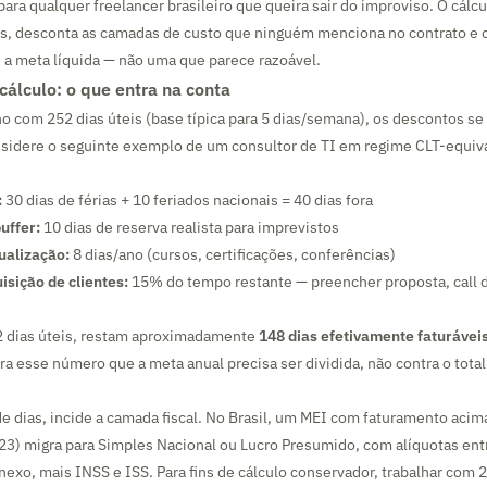
ara qualquer freelancer brasileiro que queira sair do improviso. O cálcu
is, desconta as camadas de custo que ninguém menciona no contrato e c
e a meta líquida — não uma que parece razoável.
cálculo: o que entra na conta
o com 252 dias úteis (base típica para 5 dias/semana), os descontos s
sidere o seguinte exemplo de um consultor de TI em regime CLT-equiv
:
30 dias de férias + 10 feriados nacionais = 40 dias fora
uffer:
10 dias de reserva realista para imprevistos
ualização:
8 dias/ano (cursos, certificações, conferências)
isição de clientes:
15% do tempo restante — preencher proposta, call 
2 dias úteis, restam aproximadamente
148 dias efetivamente faturávei
ra esse número que a meta anual precisa ser dividida, não contra o total
e dias, incide a camada fiscal. No Brasil, um MEI com faturamento acim
23) migra para Simples Nacional ou Lucro Presumido, com alíquotas en
exo, mais INSS e ISS. Para fins de cálculo conservador, trabalhar com