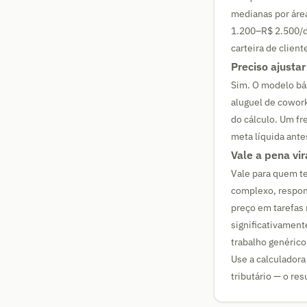
medianas por áre
1.200–R$ 2.500/d
carteira de client
Preciso ajustar
Sim. O modelo bás
aluguel de cowor
do cálculo. Um fr
meta líquida antes
Vale a pena vi
Vale para quem te
complexo, respons
preço em tarefas
significativament
trabalho genérico
Use a calculadora 
tributário — o re