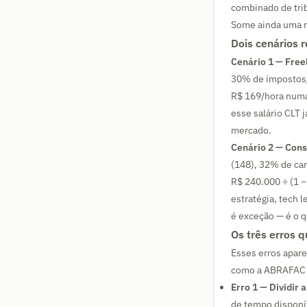
combinado de tri
Some ainda uma re
Dois cenários r
Cenário 1 — Freel
30% de impostos/e
R$ 169/hora numa
esse salário CLT 
mercado.
Cenário 2 — Cons
(148), 32% de car
R$ 240.000 ÷ (1 −
estratégia, tech 
é exceção — é o q
Os três erros 
Esses erros apar
como a ABRAFAC e
Erro 1 — Dividir 
de tempo disponív