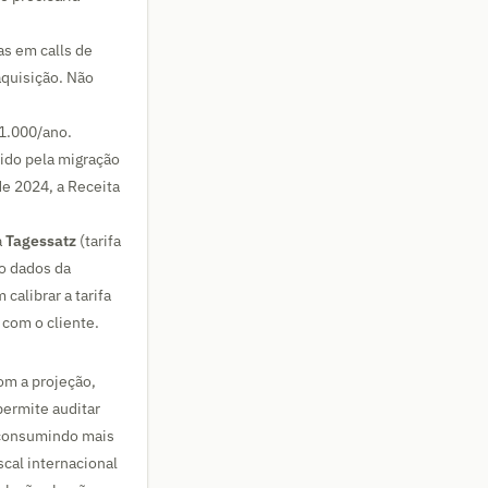
as em calls de
aquisição. Não
1.000/ano.
ido pela migração
e 2024, a Receita
a
Tagessatz
(tarifa
o dados da
alibrar a tarifa
com o cliente.
com a projeção,
permite auditar
 consumindo mais
cal internacional