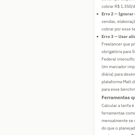
cobrar R$ 1.350/di
Erro 2 — Ignorar
vendas, elaboraçã
cobrar por esse t
Erro 3 — Usar alí
Freelancer que p
obrigatória para 
Federal intensifi
Um marcador impo
diária) para des
plataforma Malt.d
para esse benchm
Ferramentas qu
Calcular a tarifa 
ferramentas com
mensalmente se o
do que o planejad