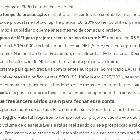
a chega a R$ 900 e trabalha no déficit.
 o tempo de prospecção:
consultores iniciantes não contabilizam as hor
o de propostas e follow-up. Na prática, 10–20% do tempo útil vai para 
empo é subsidiar o cliente antes mesmo de começar o projeto.
quota de MEI para projetar receita acima do teto:
MEI tem teto de R$ 8
rojeta R$ 150.000 e calcula imposto como MEI (5–6%) vai ser surpreend
Simples Nacional ou Lucro Presumido, com alíquotas 3–4× maiores. Desd
cou a fiscalização de MEIs com faturamento próximo ao limite.
rtante para quem trabalha com clientes europeus: no mercado DACH, 
envolvedores sênior ficou entre €700–€1.100/dia em 2025/2026, segund
e. Freelancers brasileiros atendendo esse mercado em remoto precisam c
ark, não para o mercado local — o que muda completamente a conversa 
e freelancers sérios usam para fechar essa conta
é apenas o ponto de partida. Para controlar se as horas faturadas batem 
o
Toggl
e
Hubstaff
registram o tempo real por projeto e cliente — o que 
 volume de dias faturáveis está se realizando ou se a prospecção está
o. Freelancers que atendem clientes alemães ou austríacos com nota fis