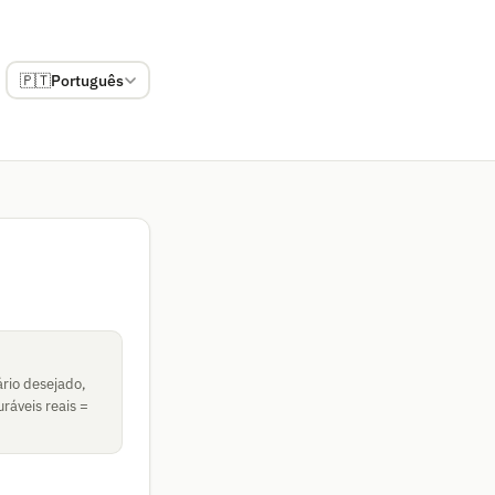
🇵🇹
Português
ário desejado,
uráveis reais =