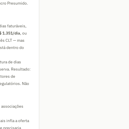
ucro Presumido.
ias faturáveis,
$ 1.351/dia
, ou
mês CLT — mas
está dentro do
ura de dias
serva. Resultado:
ltores de
egulatórios. Não
e associações
is infla a oferta
e precisaria