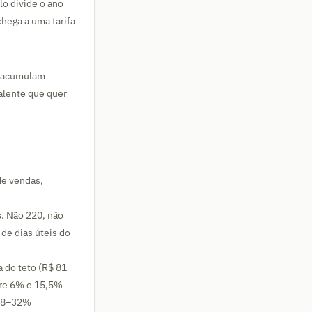
lo divide o ano
hega a uma tarifa
e acumulam
alente que quer
de vendas,
s
. Não 220, não
 de dias úteis do
a do teto (R$ 81
tre 6% e 15,5%
 28–32%