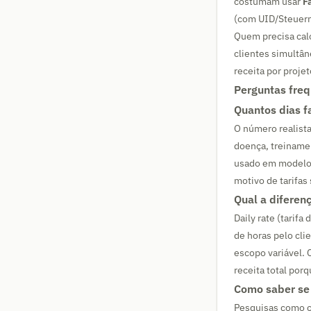
costumam usar
Fa
(com UID/Steuern
Quem precisa calc
clientes simultâ
receita por proje
Perguntas fre
Quantos dias f
O número realista
doença, treiname
usado em modelos 
motivo de tarifa
Qual a diferenç
Daily rate (tarifa
de horas pelo clie
escopo variável. 
receita total por
Como saber se 
Pesquisas como 