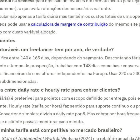
stBill
ou
sevdesk
para emissão de invoices em formato aceito pela leg
ummer), o que evita retenções desnecessárias na fonte.
ular não apenas a tarifa diária mas também os custos totais de uma op
neos pode usar a
calculadora de margem de contribuição
do mesmo site p
to com custo variável alocado.
quentes
aturáveis um freelancer tem por ano, de verdade?
 fica entre 140 e 165 dias, dependendo do segmento. Descontando féria
nto e tempo de prospecção, trabalhar com 148 dias como base conserva
financeiros de consultores independentes na Europa. Usar 220 ou 230 
s subdimensionadas.
a entre daily rate e hourly rate para cobrar clientes?
 diária) é preferível para projetos com escopo definido por entrega, pois
nte. Hourly rate (tarifa por hora) faz sentido para suporte contínuo ou 
Converter é simples: divida a daily rate por 8. Mas cobrar por hora freq
que o cliente passa a monitorar cada minuto.
minha tarifa está competitiva no mercado brasileiro?
o
State of Independent Work
da Workana (2024) e o relatório anual da