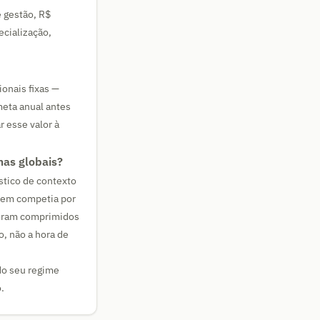
 gestão, R$
cialização,
onais fixas —
meta anual antes
 esse valor à
mas globais?
stico de contexto
quem competia por
foram comprimidos
o, não a hora de
 do seu regime
.