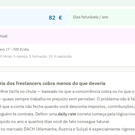
82 €
Dias faturáveis / ano
anual
ers IT ~700 €/dia.
 30 férias, 5 doença, 5 formação, 25 % aquisição.
ria dos freelancers cobra menos do que deveria
fine tarifa no chute — baseado no que a concorrência cobra ou no que o
— quase sempre trabalha no prejuízo sem perceber. O problema não é fal
é que a conta não fecha quando você desconta impostos, contribuições, 
guém te contrata. Definir uma
daily rate
correta começa pela lógica inv
íquido no ano e quantos dias você de fato consegue faturar.
 no mercado DACH (Alemanha, Áustria e Suíça) é especialmente rigorosa