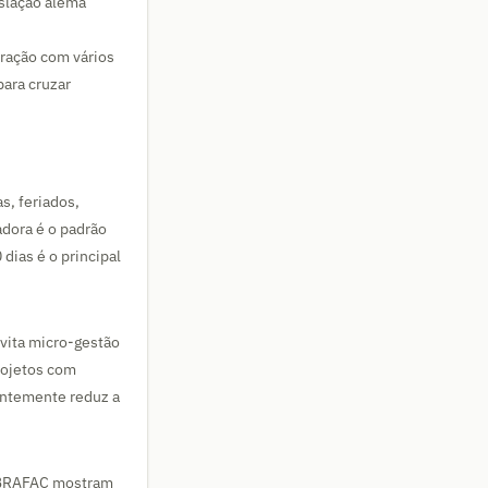
islação alemã
eração com vários
ara cruzar
s, feriados,
dora é o padrão
dias é o principal
 evita micro-gestão
projetos com
uentemente reduz a
 ABRAFAC mostram