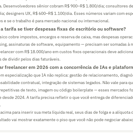
a. Desenvolvedores sênior cobram R$ 900–R$ 1.800/dia; consultores de
ia; designers UX, R$ 600–R$ 1.100/dia. Esses números variam com espe
es e se o trabalho é para mercado nacional ou internacional.
 a tarifa se tiver despesas fixas de escritório ou software?
ico cobre impostos, encargos e reserva de caixa, mas despesas operaci
king, assinaturas de software, equipamento — precisam ser somadas à 
eelancer com R$ 18.000/ano em custos fixos operacionais deve adicionar
 de dividir pelos dias faturáveis.
rar freelancer em 2026 com a concorrência de IAs e platafor
m especialização que IA não replica: gestão de relacionamento, diagnó
abilidade contratual, integração de sistemas legados. Não vale para 
 repetitivas de texto, imagem ou código boilerplate — esses mercados 
e desde 2024. A tarifa precisa refletir o que você entrega de diferenciad
.
acima para inserir sua meta líquida real, seus dias de folga e a alíquota
sultado vai mostrar exatamente o piso que você não pode negociar abaixo