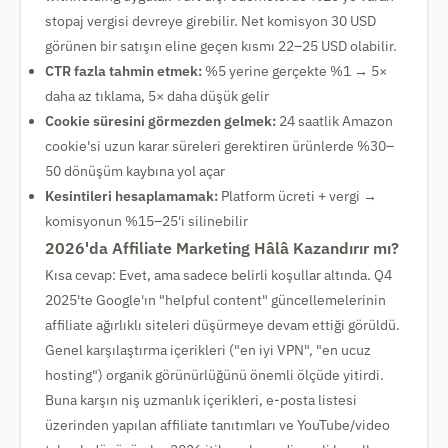
stopaj vergisi devreye girebilir. Net komisyon 30 USD
görünen bir satışın eline geçen kısmı 22–25 USD olabilir.
CTR fazla tahmin etmek:
%5 yerine gerçekte %1 → 5×
daha az tıklama, 5× daha düşük gelir
Cookie süresini görmezden gelmek:
24 saatlik Amazon
cookie'si uzun karar süreleri gerektiren ürünlerde %30–
50 dönüşüm kaybına yol açar
Kesintileri hesaplamamak:
Platform ücreti + vergi →
komisyonun %15–25'i silinebilir
2026'da Affiliate Marketing Hâlâ Kazandırır mı?
Kısa cevap: Evet, ama sadece belirli koşullar altında. Q4
2025'te Google'ın "helpful content" güncellemelerinin
affiliate ağırlıklı siteleri düşürmeye devam ettiği görüldü.
Genel karşılaştırma içerikleri ("en iyi VPN", "en ucuz
hosting") organik görünürlüğünü önemli ölçüde yitirdi.
Buna karşın niş uzmanlık içerikleri, e-posta listesi
üzerinden yapılan affiliate tanıtımları ve YouTube/video