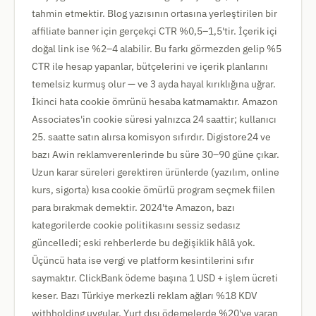
tahmin etmektir. Blog yazısının ortasına yerleştirilen bir
affiliate banner için gerçekçi CTR %0,5–1,5'tir. İçerik içi
doğal link ise %2–4 alabilir. Bu farkı görmezden gelip %5
CTR ile hesap yapanlar, bütçelerini ve içerik planlarını
temelsiz kurmuş olur — ve 3 ayda hayal kırıklığına uğrar.
İkinci hata cookie ömrünü hesaba katmamaktır. Amazon
Associates'in cookie süresi yalnızca 24 saattir; kullanıcı
25. saatte satın alırsa komisyon sıfırdır. Digistore24 ve
bazı Awin reklamverenlerinde bu süre 30–90 güne çıkar.
Uzun karar süreleri gerektiren ürünlerde (yazılım, online
kurs, sigorta) kısa cookie ömürlü program seçmek fiilen
para bırakmak demektir. 2024'te Amazon, bazı
kategorilerde cookie politikasını sessiz sedasız
güncelledi; eski rehberlerde bu değişiklik hâlâ yok.
Üçüncü hata ise vergi ve platform kesintilerini sıfır
saymaktır. ClickBank ödeme başına 1 USD + işlem ücreti
keser. Bazı Türkiye merkezli reklam ağları %18 KDV
withholding uygular. Yurt dışı ödemelerde %20'ye varan