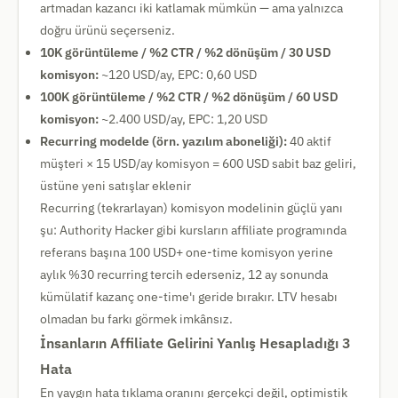
artmadan kazancı iki katlamak mümkün — ama yalnızca
doğru ürünü seçerseniz.
10K görüntüleme / %2 CTR / %2 dönüşüm / 30 USD
komisyon:
~120 USD/ay, EPC: 0,60 USD
100K görüntüleme / %2 CTR / %2 dönüşüm / 60 USD
komisyon:
~2.400 USD/ay, EPC: 1,20 USD
Recurring modelde (örn. yazılım aboneliği):
40 aktif
müşteri × 15 USD/ay komisyon = 600 USD sabit baz geliri,
üstüne yeni satışlar eklenir
Recurring (tekrarlayan) komisyon modelinin güçlü yanı
şu: Authority Hacker gibi kursların affiliate programında
referans başına 100 USD+ one-time komisyon yerine
aylık %30 recurring tercih ederseniz, 12 ay sonunda
kümülatif kazanç one-time'ı geride bırakır. LTV hesabı
olmadan bu farkı görmek imkânsız.
İnsanların Affiliate Gelirini Yanlış Hesapladığı 3
Hata
En yaygın hata tıklama oranını gerçekçi değil, optimistik