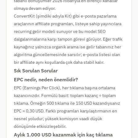
tabanlı dönüşümler 2026 itibarıyla en dirençli kanallar
olmaya devam ediyor.
ConvertKit (şimdiki adıyla Kit) gibi e-posta pazarlama
araçlarının affiliate programları, listeye sahip yayıncılara
recurring gelir modeli sunuyor ve bu model SEO
dalgalanmalarına karşı tampon görevi görüyor. Eğer trafik
kaynağınız yalnızca organik arama ise gelir tabanınız her
algoritma güncellemesinde sarsılır; e-posta listesi olan
bir affiliate aynı koşullarda çok daha stabil kalır.
Sık Sorulan Sorular
EPC nedir, neden önemlidir?
EPC (Earnings Per Click), her tıklama başına ortalama
kazancınızdır. Formülü basit: toplam kazanç ÷ toplam
tıklama. Örneğin 500 tıklama ile 150 USD kazandıysanız
EPC = 0,30 USD. Farklı programları karşılaştırmanın en
nesnel yoludur; yüksek komisyon vaadi düşük
dönüşümle etkisizleşebilir.
Aylık 1.000 USD kazanmak için kaç tıklama