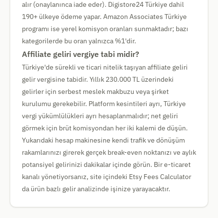
alır (onaylanınca iade eder). Digistore24 Türkiye dahil
190+ ülkeye ödeme yapar. Amazon Associates Türkiye
programı ise yerel komisyon oranları sunmaktadır; bazı
kategorilerde bu oran yalnızca %1'dir.
Affiliate geliri vergiye tabi midir?
Türkiye'de sürekli ve ticari nitelik taşıyan affiliate geliri
gelir vergisine tabidir. Yıllık 230.000 TL üzerindeki
gelirler için serbest meslek makbuzu veya şirket
kurulumu gerekebilir. Platform kesintileri ayrı, Türkiye
vergi yükümlülükleri ayrı hesaplanmalıdır; net geliri
görmek için brüt komisyondan her iki kalemi de düşün.
Yukarıdaki hesap makinesine kendi trafik ve dönüşüm
rakamlarınızı girerek gerçek break-even noktanızı ve aylık
potansiyel gelirinizi dakikalar içinde görün. Bir e-ticaret
kanalı yönetiyorsanız, site içindeki Etsy Fees Calculator
da ürün bazlı gelir analizinde işinize yarayacaktır.