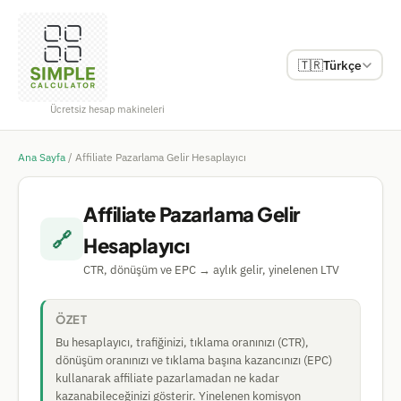
🇹🇷
Türkçe
Ücretsiz hesap makineleri
Ana Sayfa
/
Affiliate Pazarlama Gelir Hesaplayıcı
Affiliate Pazarlama Gelir
🔗
Hesaplayıcı
CTR, dönüşüm ve EPC → aylık gelir, yinelenen LTV
ÖZET
Bu hesaplayıcı, trafiğinizi, tıklama oranınızı (CTR),
dönüşüm oranınızı ve tıklama başına kazancınızı (EPC)
kullanarak affiliate pazarlamadan ne kadar
kazanabileceğinizi gösterir. Yinelenen komisyon