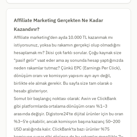
Affiliate Marketing Gerçekten Ne Kadar
Kazandırır?
Affiliate marketing'den ayda 10.000 TL kazanmak mı
istiyorsunuz, yoksa bu rakamın gerçekçi olup olmadığını
hesaplamak mı? İkisi çok farklı sorular. Çoğu kaynak size
"pasif gelir" vaat eder ama ay sonunda hesap yaptığınızda
neden rakamlar tutmaz? Çünkü EPC (Earnings Per Click),
dönüşüm oranı ve komisyon yapısını ayrı ayrı değil,
birlikte ele almak gerekir. Bu sayfa size tam olarak o
hesabı gösteriyor.
Somut bir başlangıç noktası olarak: Awin ve ClickBank
gibi platformlarda ortalama dönüşüm oranı %1–3
arasında değişir. Digistore24'te dijital ürünler için bu oran
%3–5'e çıkabilir, ancak komisyon başına kazanç 50–200
USD aralığında kalır. ClickBank'ta bazı ürünler %75
komisyon sunar gibi görünse de bu rakamlar genellikle 7–